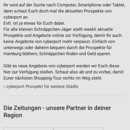
von Inhalten
Ihr seid auf der Suche nach Computer, Smartphone oder Tablet,
dann schaut Euch doch mal die aktuellen Prospekte von
Verwendung von Profilen zur Auswahl
cyberport an.
personalisierter Inhalte
Evtl. ist ja etwas für Euch dabei.
Für alle kleinen Schnäppchen-Jäger stellt weekli aktuelle
Messung der Werbeleistung
Prospekte und Angebote online zur Verfügung, damit Ihr auch
keine Angebote von cyberport mehr verpasst. Einfach von
Messung der Performance von Inhalten
unterwegs oder daheim bequem durch die Prospekte für
Hamburg blättern, Schnäppchen finden und Geld sparen.
Analyse von Zielgruppen durch Statistiken oder
Kombinationen von Daten aus verschiedenen
Gibt es neue Angebote von cyberport werden wir Euch diese
Quellen
hier zur Verfügung stellen. Schaut also ab und zu vorbei, damit
Eurer nächsten Shopping-Tour nichts im Weg steht.
Entwicklung und Verbesserung der Angebote
›
cyberport Prospekt für weitere Städte
Verwendung reduzierter Daten zur Auswahl von
Inhalten
IAB-Besonderheiten:
Die Zeitungen - unsere Partner in deiner
Verwendung genauer Standortdaten
Region
Geräte anhand von aktiv angeforderten