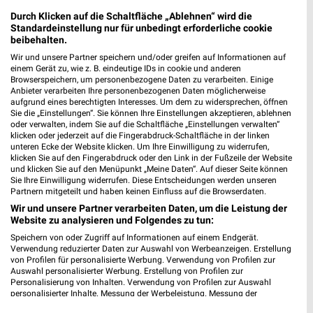
Durch Klicken auf die Schaltfläche „Ablehnen“ wird die
Standardeinstellung nur für unbedingt erforderliche cookie
beibehalten.
Wir und unsere Partner speichern und/oder greifen auf Informationen auf
einem Gerät zu, wie z. B. eindeutige IDs in cookie und anderen
Browserspeichern, um personenbezogene Daten zu verarbeiten. Einige
Anbieter verarbeiten Ihre personenbezogenen Daten möglicherweise
aufgrund eines berechtigten Interesses. Um dem zu widersprechen, öffnen
Sie die „Einstellungen“. Sie können Ihre Einstellungen akzeptieren, ablehnen
oder verwalten, indem Sie auf die Schaltfläche „Einstellungen verwalten“
klicken oder jederzeit auf die Fingerabdruck-Schaltfläche in der linken
unteren Ecke der Website klicken. Um Ihre Einwilligung zu widerrufen,
klicken Sie auf den Fingerabdruck oder den Link in der Fußzeile der Website
und klicken Sie auf den Menüpunkt „Meine Daten“. Auf dieser Seite können
42,6 km
0,7 km
Sie Ihre Einwilligung widerrufen. Diese Entscheidungen werden unseren
Partnern mitgeteilt und haben keinen Einfluss auf die Browserdaten.
Summer Sale
Gutscheinheft
Wir und unsere Partner verarbeiten Daten, um die Leistung der
Gültig bis Do. 13.08.
Gültig bis Mo. 10.08.
Website zu analysieren und Folgendes zu tun:
EURONICS
Speichern von oder Zugriff auf Informationen auf einem Endgerät.
Verwendung reduzierter Daten zur Auswahl von Werbeanzeigen. Erstellung
von Profilen für personalisierte Werbung. Verwendung von Profilen zur
Auswahl personalisierter Werbung. Erstellung von Profilen zur
Personalisierung von Inhalten. Verwendung von Profilen zur Auswahl
personalisierter Inhalte. Messung der Werbeleistung. Messung der
Performance von Inhalten. Analyse von Zielgruppen durch Statistiken oder