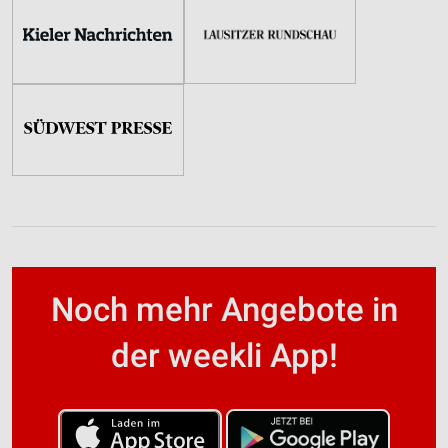
Informationen identifizieren
Nicht-IAB-Verarbeitungszwecke:
Notwendig
Performance
Funktional
Werbung
Noch mehr Angebote in
der weekli App!