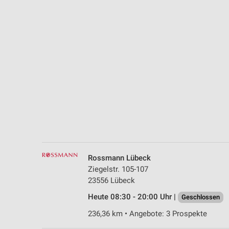
Messung der Performance von Inhalten
Analyse von Zielgruppen durch Statistiken oder Kombinationen 
Quellen
Entwicklung und Verbesserung der Angebote
Verwendung reduzierter Daten zur Auswahl von Inhalten
IAB-Besonderheiten:
Verwendung genauer Standortdaten
Geräte anhand von aktiv angeforderten Informationen identifizie
Nicht-IAB-Verarbeitungszwecke:
Rossmann Lübeck
Notwendig
Ziegelstr. 105-107
23556 Lübeck
Performance
Heute 08:30 - 20:00 Uhr |
Geschlossen
Funktional
236,36 km • Angebote: 3 Prospekte
Werbung