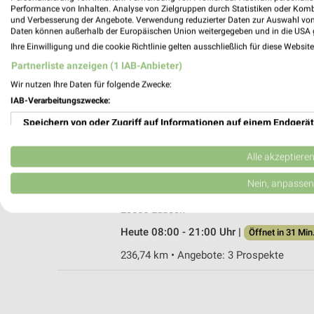
Performance von Inhalten. Analyse von Zielgruppen durch Statistiken oder Kom
und Verbesserung der Angebote. Verwendung reduzierter Daten zur Auswahl von
Daten können außerhalb der Europäischen Union weitergegeben und in die USA 
Ihre Einwilligung und die cookie Richtlinie gelten ausschließlich für diese Websit
Ernsting's family Lübeck
Partnerliste anzeigen (1 IAB-Anbieter)
Ziegelstraße 232
Wir nutzen Ihre Daten für folgende Zwecke:
23556 Lübeck
IAB-Verarbeitungszwecke:
Heute 09:00 - 20:00 Uhr |
Geschlossen
Speichern von oder Zugriff auf Informationen auf einem Endgerät
236,76 km
Verwendung reduzierter Daten zur Auswahl von Werbeanzeigen
Alle akzeptiere
Rossmann Lübeck
Erstellung von Profilen für personalisierte Werbung
Nein, anpassen
Ziegelstr. 232
Verwendung von Profilen zur Auswahl personalisierter Werbung
23556 Lübeck
Heute 08:00 - 21:00 Uhr |
Öffnet in 31 Min
Erstellung von Profilen zur Personalisierung von Inhalten
236,74 km • Angebote: 3 Prospekte
Verwendung von Profilen zur Auswahl personalisierter Inhalte
Messung der Werbeleistung