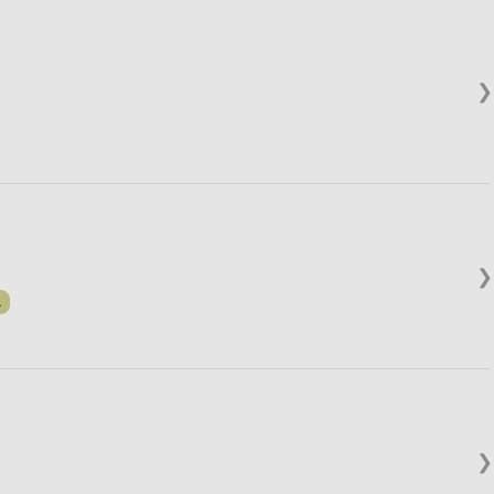
❯
❯
.
❯