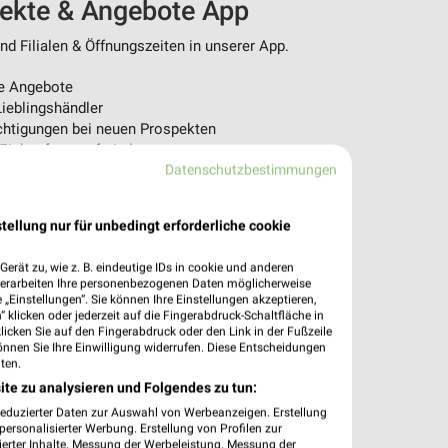
pekte & Angebote App
d Filialen & Öffnungszeiten in unserer App.
e Angebote
ieblingshändler
htigungen bei neuen Prospekten
 Einkauf stressfrei planen
Datenschutzbestimmungen
 App jetzt laden oder QR-Code scannen.
tellung nur für unbedingt erforderliche cookie
erät zu, wie z. B. eindeutige IDs in cookie und anderen
verarbeiten Ihre personenbezogenen Daten möglicherweise
„Einstellungen“. Sie können Ihre Einstellungen akzeptieren,
 klicken oder jederzeit auf die Fingerabdruck-Schaltfläche in
klicken Sie auf den Fingerabdruck oder den Link in der Fußzeile
önnen Sie Ihre Einwilligung widerrufen. Diese Entscheidungen
ten.
ite zu analysieren und Folgendes zu tun:
reduzierter Daten zur Auswahl von Werbeanzeigen. Erstellung
ersonalisierter Werbung. Erstellung von Profilen zur
ierter Inhalte. Messung der Werbeleistung. Messung der