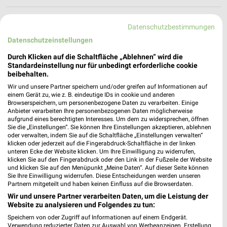
hagebaumarkt Peißenberg
Datenschutzbestimmungen
An der Grube 3
Datenschutzeinstellungen
82380 Peißenberg
❯
Durch Klicken auf die Schaltfläche „Ablehnen“ wird die
Heute 08:30 - 19:30 Uhr |
Geöffnet
Standardeinstellung nur für unbedingt erforderliche cookie
beibehalten.
551,79 km
Wir und unsere Partner speichern und/oder greifen auf Informationen auf
einem Gerät zu, wie z. B. eindeutige IDs in cookie und anderen
Browserspeichern, um personenbezogene Daten zu verarbeiten. Einige
hagebaumarkt Garmisch-Partenkirchen
Anbieter verarbeiten Ihre personenbezogenen Daten möglicherweise
Schwalbenstr. 6
aufgrund eines berechtigten Interesses. Um dem zu widersprechen, öffnen
Sie die „Einstellungen“. Sie können Ihre Einstellungen akzeptieren, ablehnen
82467 Garmisch-Partenkirchen
❯
oder verwalten, indem Sie auf die Schaltfläche „Einstellungen verwalten“
klicken oder jederzeit auf die Fingerabdruck-Schaltfläche in der linken
Heute 08:30 - 18:30 Uhr |
Geöffnet
unteren Ecke der Website klicken. Um Ihre Einwilligung zu widerrufen,
klicken Sie auf den Fingerabdruck oder den Link in der Fußzeile der Website
581,69 km
und klicken Sie auf den Menüpunkt „Meine Daten“. Auf dieser Seite können
Sie Ihre Einwilligung widerrufen. Diese Entscheidungen werden unseren
Partnern mitgeteilt und haben keinen Einfluss auf die Browserdaten.
BayWa AG Technik Servicestandort Oy-
Wir und unsere Partner verarbeiten Daten, um die Leistung der
Mittelberg
Website zu analysieren und Folgendes zu tun:
Hauptstr. 40
❯
Speichern von oder Zugriff auf Informationen auf einem Endgerät.
87466 Oy-Mittelberg
Verwendung reduzierter Daten zur Auswahl von Werbeanzeigen. Erstellung