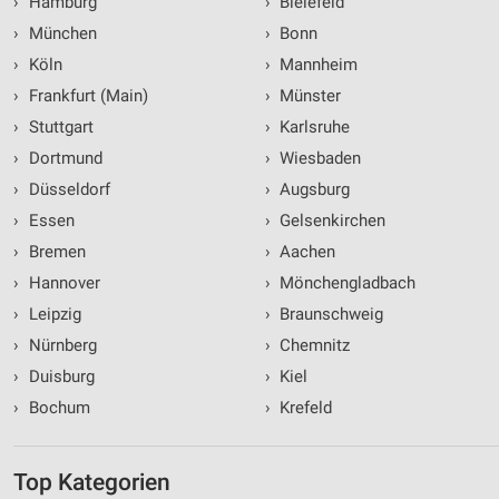
›
Hamburg
›
Bielefeld
›
München
›
Bonn
›
Köln
›
Mannheim
›
Frankfurt (Main)
›
Münster
›
Stuttgart
›
Karlsruhe
›
Dortmund
›
Wiesbaden
›
Düsseldorf
›
Augsburg
›
Essen
›
Gelsenkirchen
›
Bremen
›
Aachen
›
Hannover
›
Mönchengladbach
›
Leipzig
›
Braunschweig
›
Nürnberg
›
Chemnitz
›
Duisburg
›
Kiel
›
Bochum
›
Krefeld
Top Kategorien