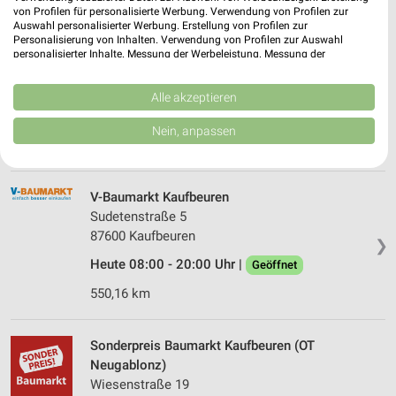
von Profilen für personalisierte Werbung. Verwendung von Profilen zur
581,73 km
Auswahl personalisierter Werbung. Erstellung von Profilen zur
Personalisierung von Inhalten. Verwendung von Profilen zur Auswahl
personalisierter Inhalte. Messung der Werbeleistung. Messung der
Performance von Inhalten. Analyse von Zielgruppen durch Statistiken oder
BayWa AG Baustoffe Murnau a. Staffelsee
Kombinationen von Daten aus verschiedenen Quellen. Entwicklung und
Straßäcker 31
Verbesserung der Angebote. Verwendung reduzierter Daten zur Auswahl
Alle akzeptieren
❯
von Inhalten.
82418 Murnau a. Staffelsee
Daten können außerhalb der Europäischen Union weitergegeben und in die
Nein, anpassen
USA gesendet werden.
559,45 km
Ihre Einwilligung und die cookie Richtlinie gelten ausschließlich für diese
Website/App.
Partnerliste anzeigen (1 IAB-Anbieter)
V-Baumarkt Kaufbeuren
Sudetenstraße 5
Wir nutzen Ihre Daten für folgende Zwecke:
87600 Kaufbeuren
IAB-Verarbeitungszwecke:
❯
Heute 08:00 - 20:00 Uhr |
Geöffnet
Speichern von oder Zugriff auf Informationen
auf einem Endgerät
550,16 km
Verwendung reduzierter Daten zur Auswahl von
Werbeanzeigen
Sonderpreis Baumarkt Kaufbeuren (OT
Neugablonz)
Erstellung von Profilen für personalisierte
Wiesenstraße 19
Werbung