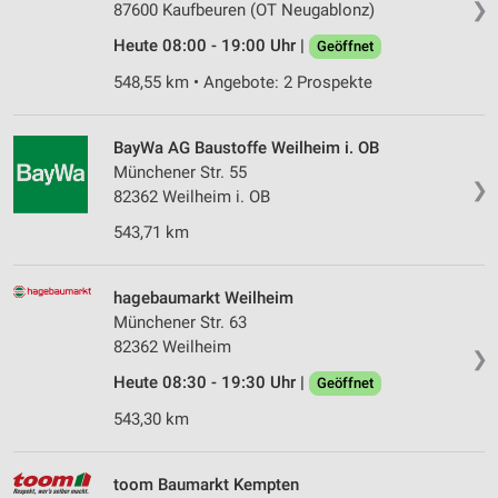
❯
87600 Kaufbeuren (OT Neugablonz)
Verwendung von Profilen zur Auswahl
Heute 08:00 - 19:00 Uhr |
Geöffnet
personalisierter Werbung
548,55 km • Angebote: 2 Prospekte
Erstellung von Profilen zur Personalisierung
von Inhalten
BayWa AG Baustoffe Weilheim i. OB
Verwendung von Profilen zur Auswahl
Münchener Str. 55
personalisierter Inhalte
❯
82362 Weilheim i. OB
Messung der Werbeleistung
543,71 km
Messung der Performance von Inhalten
hagebaumarkt Weilheim
Analyse von Zielgruppen durch Statistiken oder
Münchener Str. 63
Kombinationen von Daten aus verschiedenen
82362 Weilheim
Quellen
❯
Heute 08:30 - 19:30 Uhr |
Geöffnet
Entwicklung und Verbesserung der Angebote
543,30 km
Verwendung reduzierter Daten zur Auswahl von
Inhalten
toom Baumarkt Kempten