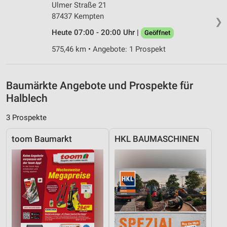
IAB-Besonderheiten:
Ulmer Straße 21
87437 Kempten
Verwendung genauer Standortdaten
❯
Heute 07:00 - 20:00 Uhr |
Geöffnet
Geräte anhand von aktiv angeforderten
Informationen identifizieren
575,46 km • Angebote: 1 Prospekt
Nicht-IAB-Verarbeitungszwecke:
Notwendig
Baumärkte Angebote und Prospekte für
Halblech
Performance
3 Prospekte
Funktional
toom Baumarkt
HKL BAUMASCHINEN
Werbung