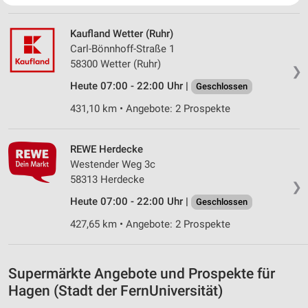
Website/App.
Partnerliste anzeigen (1 IAB-Anbieter)
Kaufland Wetter (Ruhr)
Wir nutzen Ihre Daten für folgende Zwecke:
Carl-Bönnhoff-Straße 1
IAB-Verarbeitungszwecke:
58300 Wetter (Ruhr)
❯
Speichern von oder Zugriff auf Informationen
Heute 07:00 - 22:00 Uhr |
Geschlossen
auf einem Endgerät
431,10 km • Angebote: 2 Prospekte
Verwendung reduzierter Daten zur Auswahl von
Werbeanzeigen
REWE Herdecke
Erstellung von Profilen für personalisierte
Westender Weg 3c
Werbung
58313 Herdecke
❯
Heute 07:00 - 22:00 Uhr |
Verwendung von Profilen zur Auswahl
Geschlossen
personalisierter Werbung
427,65 km • Angebote: 2 Prospekte
Erstellung von Profilen zur Personalisierung
von Inhalten
Supermärkte Angebote und Prospekte für
Verwendung von Profilen zur Auswahl
Hagen (Stadt der FernUniversität)
personalisierter Inhalte