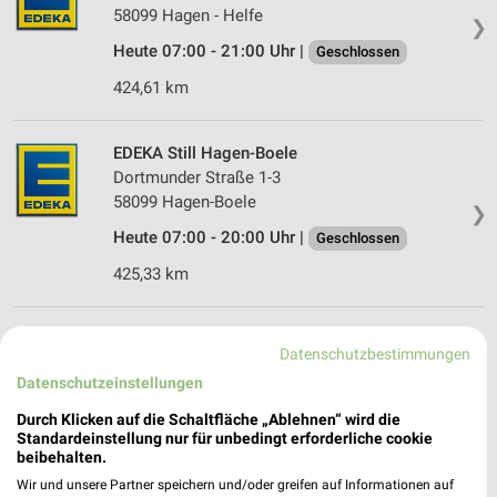
58099 Hagen - Helfe
❯
Heute 07:00 - 21:00 Uhr |
Geschlossen
424,61 km
EDEKA Still Hagen-Boele
Dortmunder Straße 1-3
58099 Hagen-Boele
❯
Heute 07:00 - 20:00 Uhr |
Geschlossen
425,33 km
REWE Herdecke
Datenschutzbestimmungen
Mühlenstr. 1
Datenschutzeinstellungen
58313 Herdecke
❯
Durch Klicken auf die Schaltfläche „Ablehnen“ wird die
Heute 07:00 - 22:00 Uhr |
Geschlossen
Standardeinstellung nur für unbedingt erforderliche cookie
beibehalten.
427,85 km
Wir und unsere Partner speichern und/oder greifen auf Informationen auf