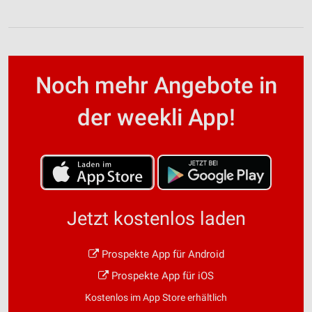
Noch mehr Angebote in
der weekli App!
Jetzt kostenlos laden
Prospekte App für Android
Prospekte App für iOS
Kostenlos im App Store erhältlich