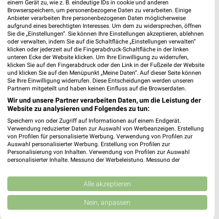
einem Gerät zu, wie z. B. eindeutige IDs in cookie und anderen
Browserspeichern, um personenbezogene Daten zu verarbeiten. Einige
E center Schmitt Herdecke - Ruhr
Anbieter verarbeiten Ihre personenbezogenen Daten möglicherweise
Mühlenstraße 7
aufgrund eines berechtigten Interesses. Um dem zu widersprechen, öffnen
58313 Herdecke - Ruhr
Sie die „Einstellungen“. Sie können Ihre Einstellungen akzeptieren, ablehnen
❯
oder verwalten, indem Sie auf die Schaltfläche „Einstellungen verwalten“
Heute 08:00 - 21:00 Uhr |
klicken oder jederzeit auf die Fingerabdruck-Schaltfläche in der linken
Geschlossen
unteren Ecke der Website klicken. Um Ihre Einwilligung zu widerrufen,
klicken Sie auf den Fingerabdruck oder den Link in der Fußzeile der Website
427,87 km
und klicken Sie auf den Menüpunkt „Meine Daten“. Auf dieser Seite können
Sie Ihre Einwilligung widerrufen. Diese Entscheidungen werden unseren
Partnern mitgeteilt und haben keinen Einfluss auf die Browserdaten.
REWE Hagen
Wir und unsere Partner verarbeiten Daten, um die Leistung der
Enneper Str. 146
Website zu analysieren und Folgendes zu tun:
58135 Hagen
❯
Speichern von oder Zugriff auf Informationen auf einem Endgerät.
Verwendung reduzierter Daten zur Auswahl von Werbeanzeigen. Erstellung
Heute 07:00 - 22:00 Uhr |
Geschlossen
von Profilen für personalisierte Werbung. Verwendung von Profilen zur
Auswahl personalisierter Werbung. Erstellung von Profilen zur
432,07 km • Angebote: 2 Prospekte
Personalisierung von Inhalten. Verwendung von Profilen zur Auswahl
personalisierter Inhalte. Messung der Werbeleistung. Messung der
Performance von Inhalten. Analyse von Zielgruppen durch Statistiken oder
Kombinationen von Daten aus verschiedenen Quellen. Entwicklung und
Marktkauf Hagen-Bathey
Verbesserung der Angebote. Verwendung reduzierter Daten zur Auswahl
Alle akzeptieren
Kabeler Straße 25
von Inhalten.
❯
58099 Hagen
Daten können außerhalb der Europäischen Union weitergegeben und in die
Nein, anpassen
USA gesendet werden.
424,47 km
Ihre Einwilligung und die cookie Richtlinie gelten ausschließlich für diese