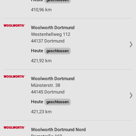
Erstellung von Profilen für personalisierte
Werbung
410,96 km
Verwendung von Profilen zur Auswahl
personalisierter Werbung
Woolworth Dortmund
Westenhellweg 112
Erstellung von Profilen zur Personalisierung
44137 Dortmund
von Inhalten
❯
Heute
geschlossen
Verwendung von Profilen zur Auswahl
personalisierter Inhalte
421,92 km
Messung der Werbeleistung
Woolworth Dortmund
Messung der Performance von Inhalten
Münsterstr. 38
44145 Dortmund
❯
Analyse von Zielgruppen durch Statistiken oder
Heute
Kombinationen von Daten aus verschiedenen
geschlossen
Quellen
421,23 km
Entwicklung und Verbesserung der Angebote
Woolworth Dortmund Nord
Verwendung reduzierter Daten zur Auswahl von