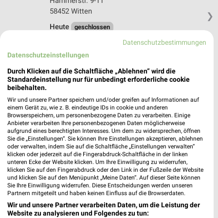
Hammerstr. 9-11
58452 Witten
❯
Heute
geschlossen
432,87 km
Datenschutzbestimmungen
Datenschutzeinstellungen
Woolworth Schwelm
Durch Klicken auf die Schaltfläche „Ablehnen“ wird die
Standardeinstellung nur für unbedingt erforderliche cookie
Untermauerstr. 19-23
beibehalten.
58332 Schwelm
❯
Wir und unsere Partner speichern und/oder greifen auf Informationen auf
Heute
einem Gerät zu, wie z. B. eindeutige IDs in cookie und anderen
geschlossen
Browserspeichern, um personenbezogene Daten zu verarbeiten. Einige
Anbieter verarbeiten Ihre personenbezogenen Daten möglicherweise
441,10 km
aufgrund eines berechtigten Interesses. Um dem zu widersprechen, öffnen
Sie die „Einstellungen“. Sie können Ihre Einstellungen akzeptieren, ablehnen
oder verwalten, indem Sie auf die Schaltfläche „Einstellungen verwalten“
Woolworth Dortmund
klicken oder jederzeit auf die Fingerabdruck-Schaltfläche in der linken
unteren Ecke der Website klicken. Um Ihre Einwilligung zu widerrufen,
Hörder Rathausstraße 18
klicken Sie auf den Fingerabdruck oder den Link in der Fußzeile der Website
44263 Dortmund
und klicken Sie auf den Menüpunkt „Meine Daten“. Auf dieser Seite können
❯
Sie Ihre Einwilligung widerrufen. Diese Entscheidungen werden unseren
Heute
geschlossen
Partnern mitgeteilt und haben keinen Einfluss auf die Browserdaten.
Wir und unsere Partner verarbeiten Daten, um die Leistung der
419,88 km
Website zu analysieren und Folgendes zu tun: