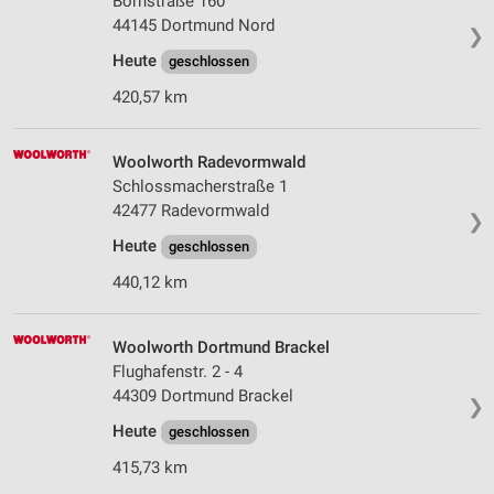
Bornstraße 160
Inhalten
44145 Dortmund Nord
❯
IAB-Besonderheiten:
Heute
geschlossen
Verwendung genauer Standortdaten
420,57 km
Geräte anhand von aktiv angeforderten
Informationen identifizieren
Woolworth Radevormwald
Nicht-IAB-Verarbeitungszwecke:
Schlossmacherstraße 1
Notwendig
42477 Radevormwald
❯
Heute
geschlossen
Performance
440,12 km
Funktional
Werbung
Woolworth Dortmund Brackel
Flughafenstr. 2 - 4
44309 Dortmund Brackel
❯
Heute
geschlossen
415,73 km