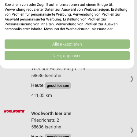
Speichern von oder Zugriff auf Informationen auf einem Endgerät.
Verwendung reduzierter Daten zur Auswahl von Werbeanzeigen. Erstellung
Woolworth Dortmund Aplerbeck
von Profilen für personalisierte Werbung. Verwendung von Profilen zur
Rodenbergstr. 59
Auswahl personalisierter Werbung. Erstellung von Profilen zur
44287 Dortmund Aplerbeck
Personalisierung von Inhalten. Verwendung von Profilen zur Auswahl
❯
personalisierter Inhalte. Messung der Werbeleistung. Messung der
Heute
geschlossen
Performance von Inhalten. Analyse von Zielgruppen durch Statistiken oder
Kombinationen von Daten aus verschiedenen Quellen. Entwicklung und
416,47 km
Verbesserung der Angebote. Verwendung reduzierter Daten zur Auswahl
Alle akzeptieren
von Inhalten.
Daten können außerhalb der Europäischen Union weitergegeben und in die
Nein, anpassen
USA gesendet werden.
Woolworth Iserlohn
Ihre Einwilligung und die cookie Richtlinie gelten ausschließlich für diese
Theodor-Heuss-Ring 11-25
Website/App.
58636 Iserlohn
❯
Partnerliste anzeigen (1 IAB-Anbieter)
Heute
geschlossen
Wir nutzen Ihre Daten für folgende Zwecke:
IAB-Verarbeitungszwecke:
411,05 km
Speichern von oder Zugriff auf Informationen
auf einem Endgerät
Woolworth Iserlohn
Friedrichstr. 2
Verwendung reduzierter Daten zur Auswahl von
Werbeanzeigen
58636 Iserlohn
❯
Heute
geschlossen