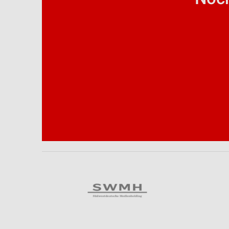
Analyse von Zielgruppen durch Statistiken oder Kombinationen 
Quellen
Entwicklung und Verbesserung der Angebote
Verwendung reduzierter Daten zur Auswahl von Inhalten
IAB-Besonderheiten:
Verwendung genauer Standortdaten
Geräte anhand von aktiv angeforderten Informationen identifizie
Nicht-IAB-Verarbeitungszwecke:
Notwendig
Performance
Funktional
Werbung