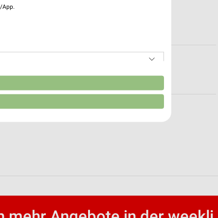
e/App.
eiten für Bonn
Leverkusen
n
t für Dortmund
 mehr Angebote in der weekli