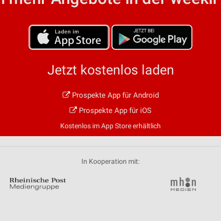
von Daten aus verschiedenen
Jetzt kostenlos laden
Prospekte App für Android
ren
Prospekte App für iOS
Kostenlos im App Store erhältlich
In Kooperation mit: