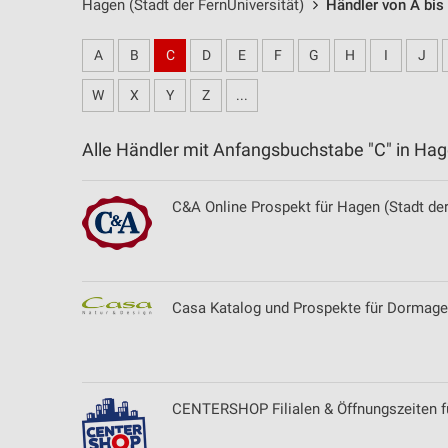
Hagen (Stadt der FernUniversität)
Händler von A bis
A
B
C
D
E
F
G
H
I
J
W
X
Y
Z
...
Alle Händler mit Anfangsbuchstabe "C" in Ha
C&A Online Prospekt für Hagen (Stadt der
Casa Katalog und Prospekte für Dormag
CENTERSHOP Filialen & Öffnungszeiten f