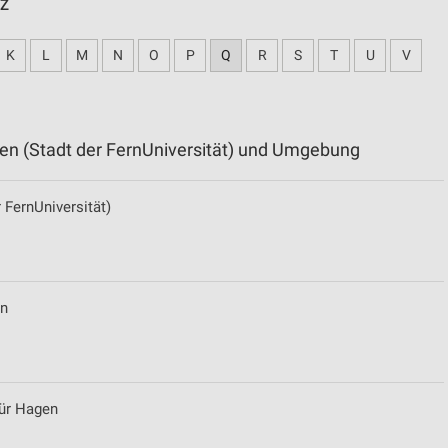
 Z
K
L
M
N
O
P
Q
R
S
T
U
V
gen (Stadt der FernUniversität) und Umgebung
 FernUniversität)
en
ür Hagen