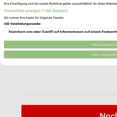
Ihre Einwilligung und die cookie Richtlinie gelten ausschließlich für diese Websit
Contra Kreis Theater Filialen & Öffnungsz
Partnerliste anzeigen (1 IAB-Anbieter)
Wir nutzen Ihre Daten für folgende Zwecke:
IAB-Verarbeitungszwecke:
cubiculum Filialen & Öffnungszeiten für 
Speichern von oder Zugriff auf Informationen auf einem Endgerät
Verwendung reduzierter Daten zur Auswahl von Werbeanzeigen
Alle akzeptiere
Erstellung von Profilen für personalisierte Werbung
Nein, anpassen
cyberport Angebote im aktuellen Prospek
Verwendung von Profilen zur Auswahl personalisierter Werbung
Erstellung von Profilen zur Personalisierung von Inhalten
Verwendung von Profilen zur Auswahl personalisierter Inhalte
Messung der Werbeleistung
Messung der Performance von Inhalten
Noch