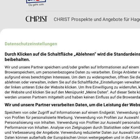
CHRIST Prospekte und Angebote für Hagen
Datenschutzeinstellungen
cinque Online Prospekt für Oberhausen
Durch Klicken auf die Schaltfläche „Ablehnen“ wird die Standardeins
beibehalten.
Wir und unsere Partner speichern und/oder greifen auf Informationen auf einem G
Browserspeichern, um personenbezogene Daten zu verarbeiten. Einige Anbieter 
aufgrund eines berechtigten Interesses. Um dem zu widersprechen, öffnen Sie die 
ablehnen oder verwalten, indem Sie auf die Schaltfläche „Einstellungen verwalten“
Combi Prospekt der Woche für Bergheim
der linken unteren Ecke der Website klicken. Um Ihre Einwilligung zu widerrufen, 
der Website und klicken Sie auf den Menüpunkt „Meine Daten“. Auf dieser Seite k
werden unseren Partnern mitgeteilt und haben keinen Einfluss auf die Browserda
Wir und unsere Partner verarbeiten Daten, um die Leistung der Webs
Speichern von oder Zugriff auf Informationen auf einem Endgerät. Verwendung 
Conrad Angebote im aktuellen Prospekt f
von Profilen für personalisierte Werbung. Verwendung von Profilen zur Auswahl p
Personalisierung von Inhalten. Verwendung von Profilen zur Auswahl personalis
Performance von Inhalten. Analyse von Zielgruppen durch Statistiken oder Kom
und Verbesserung der Angebote. Verwendung reduzierter Daten zur Auswahl von
Daten können außerhalb der Europäischen Union weitergegeben und in die USA 