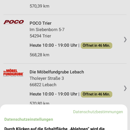
570,39 km
POCO Trier
Im Siebenborn 5-7
54294 Trier
❯
Heute 10:00 - 19:00 Uhr |
Öffnet in 46 Min.
568,28 km
Die Möbelfundgrube Lebach
Tholeyer Straße 3
66822 Lebach
❯
Heute 10:00 - 19:00 Uhr |
Öffnet in 46 Min.
570,80 km
Datenschutzbestimmungen
Datenschutzeinstellungen
Matratzen Concord Lebach
Heeresstraße 10
Durch Klicken auf die Schaltfläche „Ablehnen“ wird die