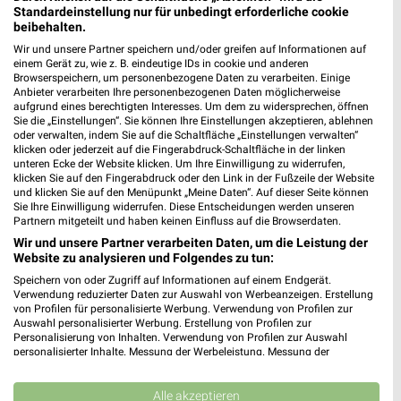
66822 Lebach
Standardeinstellung nur für unbedingt erforderliche cookie
❯
beibehalten.
Heute 09:30 - 16:00 Uhr |
Öffnet in 16 Min.
Wir und unsere Partner speichern und/oder greifen auf Informationen auf
einem Gerät zu, wie z. B. eindeutige IDs in cookie und anderen
571,84 km
Browserspeichern, um personenbezogene Daten zu verarbeiten. Einige
Anbieter verarbeiten Ihre personenbezogenen Daten möglicherweise
aufgrund eines berechtigten Interesses. Um dem zu widersprechen, öffnen
City-Polster Trier
Sie die „Einstellungen“. Sie können Ihre Einstellungen akzeptieren, ablehnen
oder verwalten, indem Sie auf die Schaltfläche „Einstellungen verwalten“
Koblenzer Str. 5
klicken oder jederzeit auf die Fingerabdruck-Schaltfläche in der linken
54293 Trier – Quint
unteren Ecke der Website klicken. Um Ihre Einwilligung zu widerrufen,
❯
klicken Sie auf den Fingerabdruck oder den Link in der Fußzeile der Website
Heute 10:00 - 16:00 Uhr |
Öffnet in 46 Min.
und klicken Sie auf den Menüpunkt „Meine Daten“. Auf dieser Seite können
Sie Ihre Einwilligung widerrufen. Diese Entscheidungen werden unseren
554,73 km
Partnern mitgeteilt und haben keinen Einfluss auf die Browserdaten.
Wir und unsere Partner verarbeiten Daten, um die Leistung der
Website zu analysieren und Folgendes zu tun:
Premium Schreinerei Bauer Lebach
Speichern von oder Zugriff auf Informationen auf einem Endgerät.
Rennbahnstrasse 1
Verwendung reduzierter Daten zur Auswahl von Werbeanzeigen. Erstellung
❯
von Profilen für personalisierte Werbung. Verwendung von Profilen zur
66822 Lebach
Auswahl personalisierter Werbung. Erstellung von Profilen zur
Personalisierung von Inhalten. Verwendung von Profilen zur Auswahl
572,01 km
personalisierter Inhalte. Messung der Werbeleistung. Messung der
Performance von Inhalten. Analyse von Zielgruppen durch Statistiken oder
Kombinationen von Daten aus verschiedenen Quellen. Entwicklung und
JYSK St. Wendel
Verbesserung der Angebote. Verwendung reduzierter Daten zur Auswahl
Alle akzeptieren