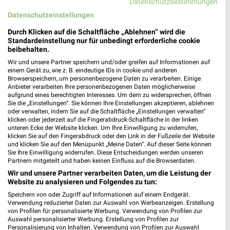
Datenschutzbestimmungen
Datenschutzeinstellungen
Durch Klicken auf die Schaltfläche „Ablehnen“ wird die
Standardeinstellung nur für unbedingt erforderliche cookie
beibehalten.
Wir und unsere Partner speichern und/oder greifen auf Informationen auf
einem Gerät zu, wie z. B. eindeutige IDs in cookie und anderen
Browserspeichern, um personenbezogene Daten zu verarbeiten. Einige
Anbieter verarbeiten Ihre personenbezogenen Daten möglicherweise
aufgrund eines berechtigten Interesses. Um dem zu widersprechen, öffnen
ALDI SÜD Prospekt für Hermeskeil ab
Sie die „Einstellungen“. Sie können Ihre Einstellungen akzeptieren, ablehnen
Mo. den 10.08.
oder verwalten, indem Sie auf die Schaltfläche „Einstellungen verwalten“
klicken oder jederzeit auf die Fingerabdruck-Schaltfläche in der linken
Gültig von 10. Aug. bis 15. Aug.
unteren Ecke der Website klicken. Um Ihre Einwilligung zu widerrufen,
klicken Sie auf den Fingerabdruck oder den Link in der Fußzeile der Website
📅
Kalendereintrag erstellen
und klicken Sie auf den Menüpunkt „Meine Daten“. Auf dieser Seite können
Sie Ihre Einwilligung widerrufen. Diese Entscheidungen werden unseren
Partnern mitgeteilt und haben keinen Einfluss auf die Browserdaten.
Wir und unsere Partner verarbeiten Daten, um die Leistung der
PROSPEKT BLÄTTERN
Website zu analysieren und Folgendes zu tun:
Speichern von oder Zugriff auf Informationen auf einem Endgerät.
Verwendung reduzierter Daten zur Auswahl von Werbeanzeigen. Erstellung
von Profilen für personalisierte Werbung. Verwendung von Profilen zur
Auswahl personalisierter Werbung. Erstellung von Profilen zur
ANGEBOTE AB DONNERSTAG
ANGEBOTE AB MONTAG
FLEISCH & WUR
Personalisierung von Inhalten. Verwendung von Profilen zur Auswahl