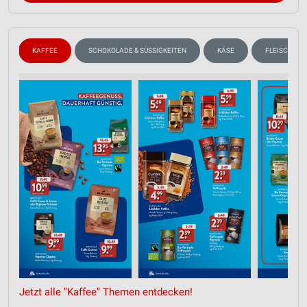
N
KAFFEE
SCHOKOLADE & SÜSSIGKEITEN
KÄSE
FLEISCH & W
Jetzt alle "Kaffee" Themen entdecken!