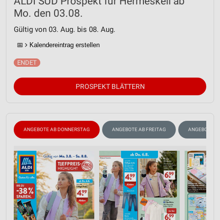
ALDI SÜD Prospekt für Hermeskeil ab
Mo. den 03.08.
Gültig von 03. Aug. bis 08. Aug.
📅
Kalendereintrag erstellen
PROSPEKT BLÄTTERN
ANGEBOTE AB DONNERSTAG
ANGEBOTE AB FREITAG
ANGEBOTE A