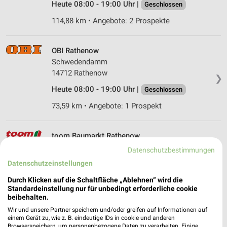
Heute 08:00 - 19:00 Uhr |
Geschlossen
114,88 km • Angebote: 2 Prospekte
OBI Rathenow
Schwedendamm
14712 Rathenow
❯
Heute 08:00 - 19:00 Uhr |
Geschlossen
73,59 km • Angebote: 1 Prospekt
toom Baumarkt Rathenow
Milower Landstraße 6
Datenschutzbestimmungen
14712 Rathenow
❯
Datenschutzeinstellungen
Heute 08:00 - 20:00 Uhr |
Geschlossen
Durch Klicken auf die Schaltfläche „Ablehnen“ wird die
Standardeinstellung nur für unbedingt erforderliche cookie
72,65 km • Angebote: 1 Prospekt
beibehalten.
Wir und unsere Partner speichern und/oder greifen auf Informationen auf
einem Gerät zu, wie z. B. eindeutige IDs in cookie und anderen
Hellweg Stendal
Browserspeichern, um personenbezogene Daten zu verarbeiten. Einige