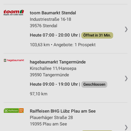
Partnerliste anzeigen (1 IAB-Anbieter)
toom Baumarkt Stendal
Wir nutzen Ihre Daten für folgende Zwecke:
Industriestraße 16-18
IAB-Verarbeitungszwecke:
39576 Stendal
❯
Speichern von oder Zugriff auf Informationen
auf einem Endgerät
Heute 07:00 - 20:00 Uhr |
Öffnet in 31 Min.
103,63 km • Angebote: 1 Prospekt
Verwendung reduzierter Daten zur Auswahl von
Werbeanzeigen
hagebaumarkt Tangermünde
Erstellung von Profilen für personalisierte
Werbung
Kirschallee 11/Hansepa
39590 Tangermünde
❯
Verwendung von Profilen zur Auswahl
Heute 09:00 - 19:00 Uhr |
personalisierter Werbung
Geschlossen
97,10 km
Erstellung von Profilen zur Personalisierung
von Inhalten
Raiffeisen BHG Lübz Plau am See
Verwendung von Profilen zur Auswahl
Plauerhäger Straße 28
personalisierter Inhalte
19395 Plau am See
❯
Messung der Werbeleistung