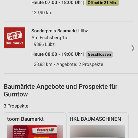
Heute 07:00 - 18:00 Uhr |
Öffnet in 31 Min.
Messung der Performance von Inhalten
129,90 km
Analyse von Zielgruppen durch Statistiken oder
Kombinationen von Daten aus verschiedenen
Sonderpreis Baumarkt Lübz
Quellen
Am Fuchsberg 1a
19386 Lübz
❯
Entwicklung und Verbesserung der Angebote
Heute 08:00 - 19:00 Uhr |
Geschlossen
Verwendung reduzierter Daten zur Auswahl von
138,83 km • Angebote: 2 Prospekte
Inhalten
IAB-Besonderheiten:
Verwendung genauer Standortdaten
Baumärkte Angebote und Prospekte für
Gumtow
Geräte anhand von aktiv angeforderten
Informationen identifizieren
3 Prospekte
Nicht-IAB-Verarbeitungszwecke:
toom Baumarkt
HKL BAUMASCHINEN
Notwendig
Performance