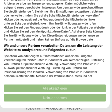
Clausewitzstrasse 6
Anbieter verarbeiten Ihre personenbezogenen Daten möglicherweise
aufgrund eines berechtigten Interesses. Um dem zu widersprechen, öffnen
39576 Stendal
❯
Sie die „Einstellungen“. Sie können Ihre Einstellungen akzeptieren, ablehnen
oder verwalten, indem Sie auf die Schaltfläche „Einstellungen verwalten“
Heute 08:00 - 20:00 Uhr |
Geschlossen
klicken oder jederzeit auf die Fingerabdruck-Schaltfläche in der linken
unteren Ecke der Website klicken. Um Ihre Einwilligung zu widerrufen,
106,15 km
klicken Sie auf den Fingerabdruck oder den Link in der Fußzeile der Website
und klicken Sie auf den Menüpunkt „Meine Daten“. Auf dieser Seite können
Sie Ihre Einwilligung widerrufen. Diese Entscheidungen werden unseren
Sonderpreis Baumarkt Premnitz
Partnern mitgeteilt und haben keinen Einfluss auf die Browserdaten.
Alte Hauptstrasse 36
Wir und unsere Partner verarbeiten Daten, um die Leistung der
Website zu analysieren und Folgendes zu tun:
14727 Premnitz
❯
Speichern von oder Zugriff auf Informationen auf einem Endgerät.
Heute 08:00 - 19:00 Uhr |
Geschlossen
Verwendung reduzierter Daten zur Auswahl von Werbeanzeigen. Erstellung
von Profilen für personalisierte Werbung. Verwendung von Profilen zur
72,70 km • Angebote: 2 Prospekte
Auswahl personalisierter Werbung. Erstellung von Profilen zur
Personalisierung von Inhalten. Verwendung von Profilen zur Auswahl
personalisierter Inhalte. Messung der Werbeleistung. Messung der
Performance von Inhalten. Analyse von Zielgruppen durch Statistiken oder
HKL Center Stendal
Kombinationen von Daten aus verschiedenen Quellen. Entwicklung und
Industriestraße 31
Verbesserung der Angebote. Verwendung reduzierter Daten zur Auswahl
Alle akzeptieren
39576 Stendal
von Inhalten.
❯
Daten können außerhalb der Europäischen Union weitergegeben und in die
Nein, anpassen
Heute 06:30 - 16:30 Uhr |
USA gesendet werden.
Öffnet in 1 Min.
Ihre Einwilligung und die cookie Richtlinie gelten ausschließlich für diese
102,89 km • Angebote: 1 Prospekt
Website/App.