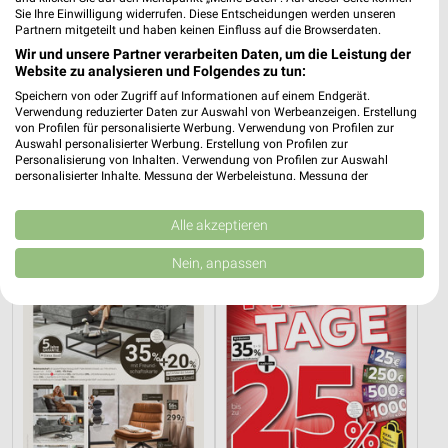
Sie Ihre Einwilligung widerrufen. Diese Entscheidungen werden unseren
Partnern mitgeteilt und haben keinen Einfluss auf die Browserdaten.
Wir und unsere Partner verarbeiten Daten, um die Leistung der
Website zu analysieren und Folgendes zu tun:
Speichern von oder Zugriff auf Informationen auf einem Endgerät.
Verwendung reduzierter Daten zur Auswahl von Werbeanzeigen. Erstellung
6,1 km
19,3 km
von Profilen für personalisierte Werbung. Verwendung von Profilen zur
Angebote ab 03.08.
Wohnen Spezial
Auswahl personalisierter Werbung. Erstellung von Profilen zur
Personalisierung von Inhalten. Verwendung von Profilen zur Auswahl
Noch heute gültig
Gültig bis Fr. 14.08.
personalisierter Inhalte. Messung der Werbeleistung. Messung der
Performance von Inhalten. Analyse von Zielgruppen durch Statistiken oder
XXXLutz
XXXLutz
Kombinationen von Daten aus verschiedenen Quellen. Entwicklung und
Verbesserung der Angebote. Verwendung reduzierter Daten zur Auswahl
Alle akzeptieren
von Inhalten.
Daten können außerhalb der Europäischen Union weitergegeben und in die
Nein, anpassen
USA gesendet werden.
Ihre Einwilligung und die cookie Richtlinie gelten ausschließlich für diese
Website/App.
Partnerliste anzeigen (1 IAB-Anbieter)
Wir nutzen Ihre Daten für folgende Zwecke:
IAB-Verarbeitungszwecke:
Speichern von oder Zugriff auf Informationen
auf einem Endgerät