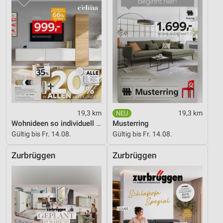
19,3 km
19,3 km
Wohnideen so individuell wie du!
Musterring
Gültig bis Fr. 14.08.
Gültig bis Fr. 14.08.
Zurbrüggen
Zurbrüggen