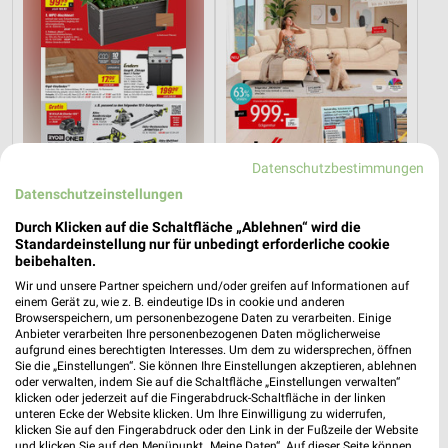
Datenschutzbestimmungen
3,8 km
56,7 km
Datenschutzeinstellungen
Angebote ab 08.08.
Angebote ab 11.07.
Durch Klicken auf die Schaltfläche „Ablehnen“ wird die
Gültig bis Fr. 14.08.
Noch heute gültig
Standardeinstellung nur für unbedingt erforderliche cookie
beibehalten.
PENNY
XXXLutz
Wir und unsere Partner speichern und/oder greifen auf Informationen auf
einem Gerät zu, wie z. B. eindeutige IDs in cookie und anderen
Browserspeichern, um personenbezogene Daten zu verarbeiten. Einige
Anbieter verarbeiten Ihre personenbezogenen Daten möglicherweise
aufgrund eines berechtigten Interesses. Um dem zu widersprechen, öffnen
Sie die „Einstellungen“. Sie können Ihre Einstellungen akzeptieren, ablehnen
oder verwalten, indem Sie auf die Schaltfläche „Einstellungen verwalten“
klicken oder jederzeit auf die Fingerabdruck-Schaltfläche in der linken
unteren Ecke der Website klicken. Um Ihre Einwilligung zu widerrufen,
klicken Sie auf den Fingerabdruck oder den Link in der Fußzeile der Website
und klicken Sie auf den Menüpunkt „Meine Daten“. Auf dieser Seite können