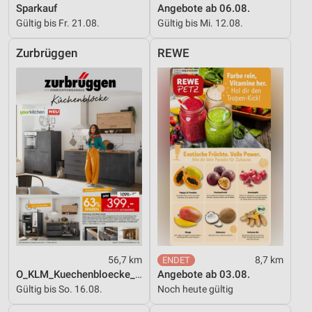
Sparkauf
Angebote ab 06.08.
Entwicklung und Verbesserung der Angebote
Gültig bis Fr. 21.08.
Gültig bis Mi. 12.08.
Verwendung reduzierter Daten zur Auswahl von
Zurbrüggen
REWE
Inhalten
IAB-Besonderheiten:
Verwendung genauer Standortdaten
Geräte anhand von aktiv angeforderten
Informationen identifizieren
Nicht-IAB-Verarbeitungszwecke:
Notwendig
Performance
Funktional
56,7 km
8,7 km
Werbung
O_KLM_Kuechenbloecke_01_26_ES
Angebote ab 03.08.
Gültig bis So. 16.08.
Noch heute gültig