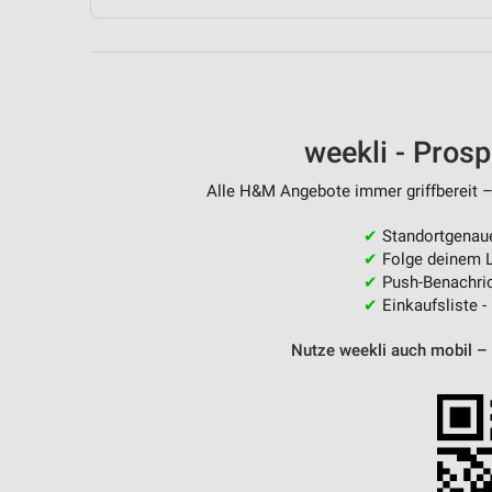
Messung der Performance von Inhalten
Analyse von Zielgruppen durch Statistiken oder Kombinationen 
Quellen
Entwicklung und Verbesserung der Angebote
weekli - Pros
Verwendung reduzierter Daten zur Auswahl von Inhalten
Alle H&M Angebote immer griffbereit –
IAB-Besonderheiten:
✔
Standortgenau
Verwendung genauer Standortdaten
✔
Folge deinem L
✔
Push-Benachric
Geräte anhand von aktiv angeforderten Informationen identifizie
✔
Einkaufsliste -
Nicht-IAB-Verarbeitungszwecke:
Nutze weekli auch mobil –
Notwendig
Performance
Funktional
Werbung