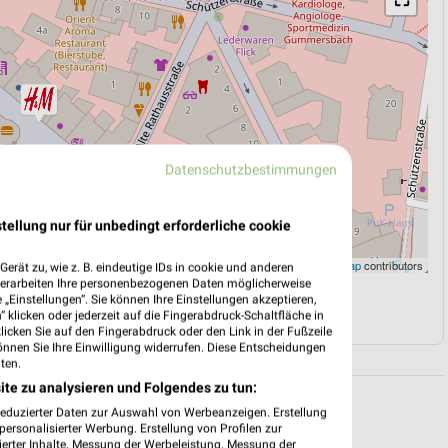
Datenschutzbestimmungen
tellung nur für unbedingt erforderliche cookie
Leaflet
|
©
OpenStreetMap
contributors
erät zu, wie z. B. eindeutige IDs in cookie und anderen
verarbeiten Ihre personenbezogenen Daten möglicherweise
„Einstellungen“. Sie können Ihre Einstellungen akzeptieren,
N
NAVIGATION MIT GOOGLE/IOS MAPS
 klicken oder jederzeit auf die Fingerabdruck-Schaltfläche in
klicken Sie auf den Fingerabdruck oder den Link in der Fußzeile
önnen Sie Ihre Einwilligung widerrufen. Diese Entscheidungen
ten.
ite zu analysieren und Folgendes zu tun:
reduzierter Daten zur Auswahl von Werbeanzeigen. Erstellung
ersonalisierter Werbung. Erstellung von Profilen zur
ierter Inhalte. Messung der Werbeleistung. Messung der