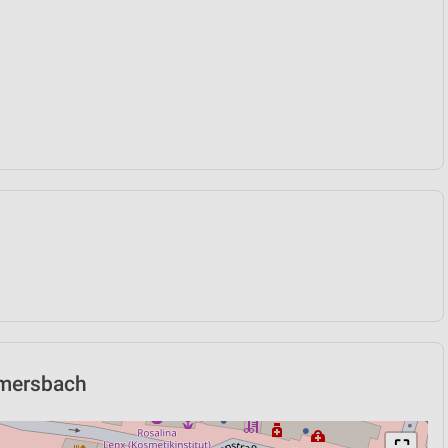
mmersbach
⛶