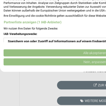
Performance von Inhalten. Analyse von Zielgruppen durch Statistiken oder Kom
und Verbesserung der Angebote. Verwendung reduzierter Daten zur Auswahl von
Daten können außerhalb der Europäischen Union weitergegeben und in die USA 
Ihre Einwilligung und die cookie Richtlinie gelten ausschließlich für diese Websit
Partnerliste anzeigen (1 IAB-Anbieter)
Wir nutzen Ihre Daten für folgende Zwecke:
IAB-Verarbeitungszwecke:
Speichern von oder Zugriff auf Informationen auf einem Endgerät
Verwendung reduzierter Daten zur Auswahl von Werbeanzeigen
Alle akzeptiere
Erstellung von Profilen für personalisierte Werbung
Nein, anpassen
Verwendung von Profilen zur Auswahl personalisierter Werbung
Aktuell kein
Erstellung von Profilen zur Personalisierung von Inhalten
ZUR 
Verwendung von Profilen zur Auswahl personalisierter Inhalte
Messung der Werbeleistung
WEITERE MOD