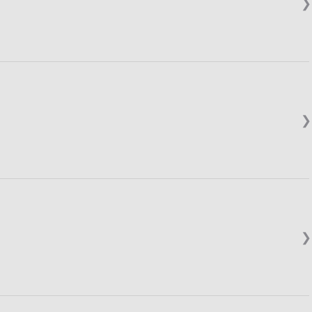
❯
❯
❯