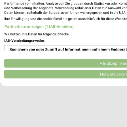
Ernsting's family Bernburg (Saale)
Performance von Inhalten. Analyse von Zielgruppen durch Statistiken oder Kom
und Verbesserung der Angebote. Verwendung reduzierter Daten zur Auswahl von
Zepziger Weg 8
Daten können außerhalb der Europäischen Union weitergegeben und in die USA 
06406 Bernburg (Saale)
Ihre Einwilligung und die cookie Richtlinie gelten ausschließlich für diese Websit
Heute 09:00 - 20:00 Uhr |
Geschlossen
Partnerliste anzeigen (1 IAB-Anbieter)
139,50 km
Wir nutzen Ihre Daten für folgende Zwecke:
IAB-Verarbeitungszwecke:
Speichern von oder Zugriff auf Informationen auf einem Endgerät
Ernsting's family Aschersleben
Breite Straße 18
Verwendung reduzierter Daten zur Auswahl von Werbeanzeigen
06449 Aschersleben
Alle akzeptiere
Heute 09:00 - 18:30 Uhr |
Geschlossen
Erstellung von Profilen für personalisierte Werbung
Nein, anpassen
157,86 km
Verwendung von Profilen zur Auswahl personalisierter Werbung
Erstellung von Profilen zur Personalisierung von Inhalten
Verwendung von Profilen zur Auswahl personalisierter Inhalte
Messung der Werbeleistung