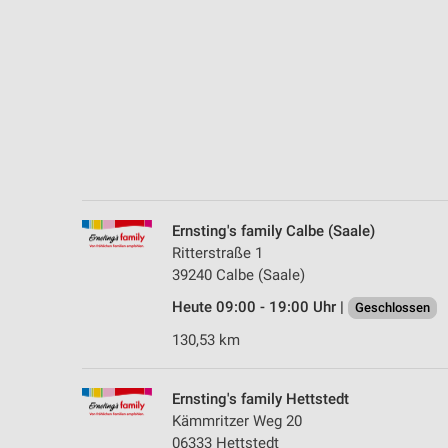
Messung der Performance von Inhalten
Analyse von Zielgruppen durch Statistiken oder Kombinationen 
Quellen
Entwicklung und Verbesserung der Angebote
Verwendung reduzierter Daten zur Auswahl von Inhalten
IAB-Besonderheiten:
Verwendung genauer Standortdaten
Ernsting's family Calbe (Saale)
Ritterstraße 1
Geräte anhand von aktiv angeforderten Informationen identifizie
39240 Calbe (Saale)
Nicht-IAB-Verarbeitungszwecke:
Heute 09:00 - 19:00 Uhr |
Geschlossen
Notwendig
130,53 km
Performance
Ernsting's family Hettstedt
Funktional
Kämmritzer Weg 20
06333 Hettstedt
Werbung