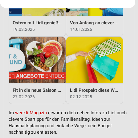
Ihre Einwilligung und die cookie Richtlinie gelten ausschließlich für diese
Website/App.
Partnerliste anzeigen (1 IAB-Anbieter)
Ostern mit Lidl genießen
Von Anfang an clever sparen mit Lidl
Wir nutzen Ihre Daten für folgende Zwecke:
19.03.2026
14.01.2026
IAB-Verarbeitungszwecke:
Speichern von oder Zugriff auf Informationen
auf einem Endgerät
Verwendung reduzierter Daten zur Auswahl von
Werbeanzeigen
Erstellung von Profilen für personalisierte
Werbung
Fit in die neue Saison - mit Lidl!
Lidl Prospekt diese Woche
Verwendung von Profilen zur Auswahl
27.02.2026
02.12.2025
personalisierter Werbung
Im
weekli Magazin
erwarten dich neben Infos zu Lidl auch
Erstellung von Profilen zur Personalisierung
clevere Spartipps für den Familienalltag, Ideen zur
von Inhalten
Haushaltsplanung und einfache Wege, dein Budget
Verwendung von Profilen zur Auswahl
nachhaltig zu entlasten.
personalisierter Inhalte