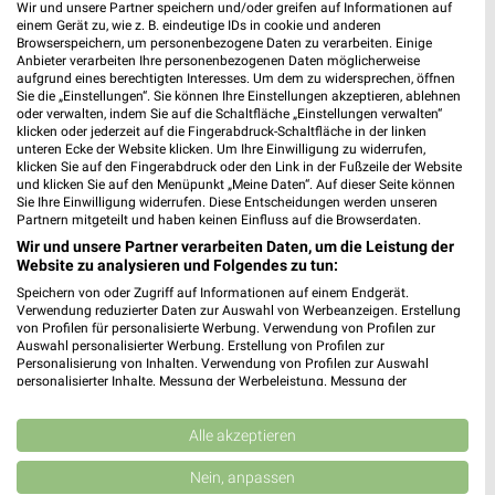
Wir und unsere Partner speichern und/oder greifen auf Informationen auf
einem Gerät zu, wie z. B. eindeutige IDs in cookie und anderen
MEHR PROSPEKTE
Browserspeichern, um personenbezogene Daten zu verarbeiten. Einige
Anbieter verarbeiten Ihre personenbezogenen Daten möglicherweise
aufgrund eines berechtigten Interesses. Um dem zu widersprechen, öffnen
Sie die „Einstellungen“. Sie können Ihre Einstellungen akzeptieren, ablehnen
weekli Magazin
oder verwalten, indem Sie auf die Schaltfläche „Einstellungen verwalten“
klicken oder jederzeit auf die Fingerabdruck-Schaltfläche in der linken
unteren Ecke der Website klicken. Um Ihre Einwilligung zu widerrufen,
klicken Sie auf den Fingerabdruck oder den Link in der Fußzeile der Website
und klicken Sie auf den Menüpunkt „Meine Daten“. Auf dieser Seite können
Sie Ihre Einwilligung widerrufen. Diese Entscheidungen werden unseren
Partnern mitgeteilt und haben keinen Einfluss auf die Browserdaten.
Wir und unsere Partner verarbeiten Daten, um die Leistung der
Website zu analysieren und Folgendes zu tun:
Speichern von oder Zugriff auf Informationen auf einem Endgerät.
Verwendung reduzierter Daten zur Auswahl von Werbeanzeigen. Erstellung
von Profilen für personalisierte Werbung. Verwendung von Profilen zur
Erlebe mit Lidl und Andre Agassi die neuesten Silvercrest Küchengeräte
Mit Lidl Plus 3 für 2 - im laut DtGv besten Backshop
Auswahl personalisierter Werbung. Erstellung von Profilen zur
17.04.2026
10.04.2026
Personalisierung von Inhalten. Verwendung von Profilen zur Auswahl
personalisierter Inhalte. Messung der Werbeleistung. Messung der
Performance von Inhalten. Analyse von Zielgruppen durch Statistiken oder
Kombinationen von Daten aus verschiedenen Quellen. Entwicklung und
Verbesserung der Angebote. Verwendung reduzierter Daten zur Auswahl
Alle akzeptieren
von Inhalten.
Daten können außerhalb der Europäischen Union weitergegeben und in die
Nein, anpassen
USA gesendet werden.