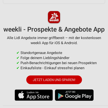
Messung der Werbeleistung
Messung der Performance von Inhalten
weekli - Prospekte & Angebote App
Analyse von Zielgruppen durch Statistiken oder
Kombinationen von Daten aus verschiedenen
Quellen
Alle Lidl Angebote immer griffbereit – mit der kostenlosen
weekli App für iOS & Android.
Entwicklung und Verbesserung der Angebote
✔
Standortgenaue Angebote
Verwendung reduzierter Daten zur Auswahl von
✔
Folge deinem Lieblingshändler
Inhalten
✔
Push-Benachrichtigungen bei neuen Prospekten
✔
Einkaufsliste - Einkauf stressfrei planen
IAB-Besonderheiten:
Verwendung genauer Standortdaten
JETZT LADEN UND SPAREN!
Geräte anhand von aktiv angeforderten
Informationen identifizieren
Nicht-IAB-Verarbeitungszwecke:
Notwendig