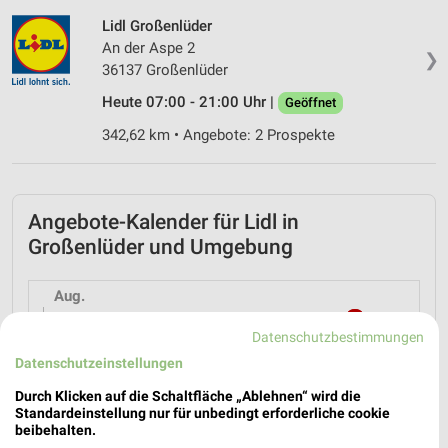
Lidl Großenlüder
An der Aspe 2
❯
36137 Großenlüder
Heute 07:00 - 21:00 Uhr |
Geöffnet
342,62 km • Angebote: 2 Prospekte
Angebote-Kalender für Lidl in
Großenlüder und Umgebung
Aug.
03
Mo
04
Di
05
Mi
06
Do
07
Fr
08
S
Datenschutzbestimmungen
Datenschutzeinstellungen
Lidl - Angebote ab 03.08.
Durch Klicken auf die Schaltfläche „Ablehnen“ wird die
Standardeinstellung nur für unbedingt erforderliche cookie
beibehalten.