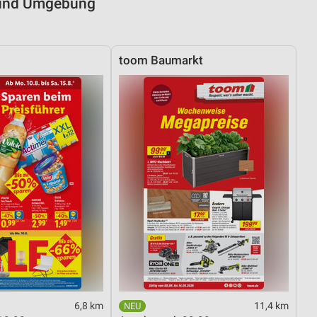
 und Umgebung
toom Baumarkt
6,8 km
11,4 km