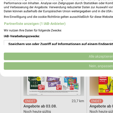
Noch heute gültig
Gültig bis Mi. 
Performance von Inhalten. Analyse von Zielgruppen durch Statistiken oder Kom
und Verbesserung der Angebote. Verwendung reduzierter Daten zur Auswahl von
Daten können außerhalb der Europäischen Union weitergegeben und in die USA 
EDEKA
Thomas Phil
Ihre Einwilligung und die cookie Richtlinie gelten ausschließlich für diese Websit
Partnerliste anzeigen (1 IAB-Anbieter)
Wir nutzen Ihre Daten für folgende Zwecke:
IAB-Verarbeitungszwecke:
Speichern von oder Zugriff auf Informationen auf einem Endgerät
Verwendung reduzierter Daten zur Auswahl von Werbeanzeigen
Alle akzeptiere
Erstellung von Profilen für personalisierte Werbung
Nein, anpassen
Verwendung von Profilen zur Auswahl personalisierter Werbung
Erstellung von Profilen zur Personalisierung von Inhalten
Verwendung von Profilen zur Auswahl personalisierter Inhalte
23,7 km
Angebote ab 03.08.
Angebote ab 
Messung der Werbeleistung
Noch heute gültig
Noch heute gül