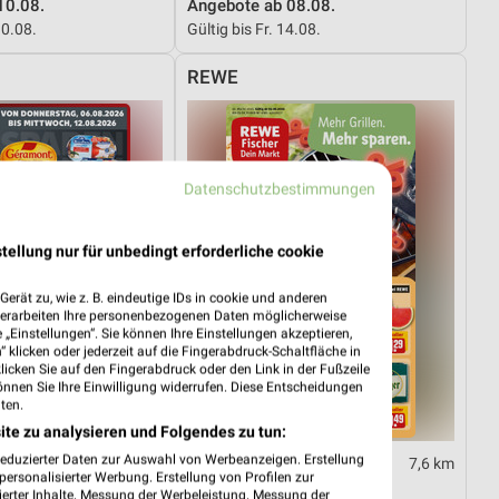
10.08.
Angebote ab 08.08.
10.08.
Gültig bis Fr. 14.08.
REWE
Datenschutzbestimmungen
tellung nur für unbedingt erforderliche cookie
erät zu, wie z. B. eindeutige IDs in cookie und anderen
verarbeiten Ihre personenbezogenen Daten möglicherweise
„Einstellungen“. Sie können Ihre Einstellungen akzeptieren,
 klicken oder jederzeit auf die Fingerabdruck-Schaltfläche in
klicken Sie auf den Fingerabdruck oder den Link in der Fußzeile
önnen Sie Ihre Einwilligung widerrufen. Diese Entscheidungen
ten.
ite zu analysieren und Folgendes zu tun:
reduzierter Daten zur Auswahl von Werbeanzeigen. Erstellung
13,6 km
7,6 km
ersonalisierter Werbung. Erstellung von Profilen zur
06.08.
Angebote ab 03.08.
ierter Inhalte. Messung der Werbeleistung. Messung der