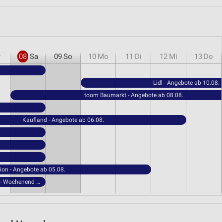
r
08
Sa
09
So
10
Mo
11
Di
12
Mi
13
Do
Lidl - Angebote ab 10.08.
toom Baumarkt - Angebote ab 08.08.
Kaufland - Angebote ab 06.08.
ion - Angebote ab 05.08.
NORMA - Wochenend Spezial