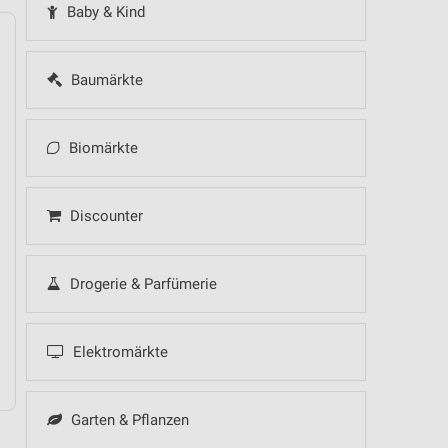
Baby & Kind
Baumärkte
14
Fr
15
Sa
16
So
17
Mo
18
Di
19
Mi
Biomärkte
Discounter
Drogerie & Parfümerie
Elektromärkte
Garten & Pflanzen