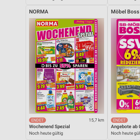
Messung der Performance von Inhalten
NORMA
Möbel Boss
Analyse von Zielgruppen durch Statistiken oder Kombinationen 
Quellen
Entwicklung und Verbesserung der Angebote
Verwendung reduzierter Daten zur Auswahl von Inhalten
IAB-Besonderheiten:
Verwendung genauer Standortdaten
Geräte anhand von aktiv angeforderten Informationen identifizie
Nicht-IAB-Verarbeitungszwecke:
Notwendig
Performance
15,7 km
Wochenend Spezial
Angebote ab 
Funktional
Noch heute gültig
Noch heute gül
Werbung