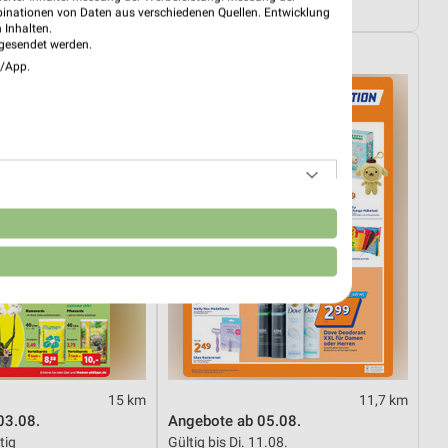
12.08.
Noch heute gültig
binationen von Daten aus verschiedenen Quellen. Entwicklung
 Inhalten.
gesendet werden.
ipps
Action
e/App.
n
15 km
11,7 km
03.08.
Angebote ab 05.08.
tig
Gültig bis Di. 11.08.