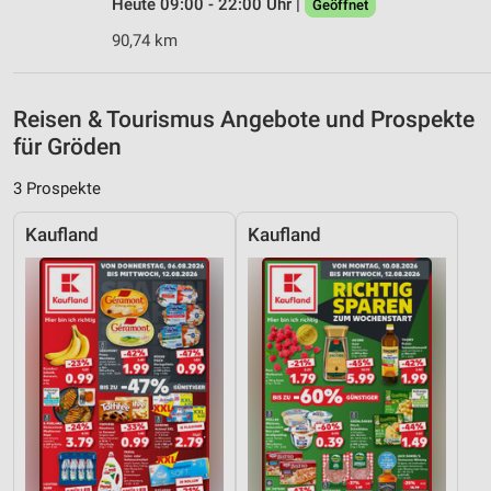
Heute 09:00 - 22:00 Uhr |
Geöffnet
Verwendung reduzierter Daten zur Auswahl von
Werbeanzeigen
90,74 km
Erstellung von Profilen für personalisierte
Werbung
Reisen & Tourismus Angebote und Prospekte
für Gröden
Verwendung von Profilen zur Auswahl
personalisierter Werbung
3 Prospekte
Erstellung von Profilen zur Personalisierung
von Inhalten
Kaufland
Kaufland
Verwendung von Profilen zur Auswahl
personalisierter Inhalte
Messung der Werbeleistung
Messung der Performance von Inhalten
Analyse von Zielgruppen durch Statistiken oder
Kombinationen von Daten aus verschiedenen
Quellen