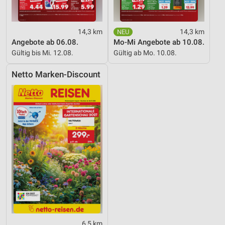
Entwicklung und Verbesserung der Angebote
Verwendung reduzierter Daten zur Auswahl von
14,3 km
14,3 km
Inhalten
Angebote ab 06.08.
Mo-Mi Angebote ab 10.08.
Gültig bis Mi. 12.08.
Gültig ab Mo. 10.08.
IAB-Besonderheiten:
Verwendung genauer Standortdaten
Netto Marken-Discount
Geräte anhand von aktiv angeforderten
Informationen identifizieren
Nicht-IAB-Verarbeitungszwecke:
Notwendig
Performance
Funktional
Werbung
6,5 km