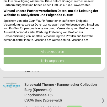
Sie Ihre Einwilligung widerrufen. Diese Entscheidungen werden unseren
Partnern mitgeteilt und haben keinen Einfluss auf die Browserdaten.
Polster & Pohl Dresden
Wir und unsere Partner verarbeiten Daten, um die Leistung der
Hertha-Lindner-Str. 10-12
Website zu analysieren und Folgendes zu tun:
01067 Dresden
❯
Speichern von oder Zugriff auf Informationen auf einem Endgerät.
Verwendung reduzierter Daten zur Auswahl von Werbeanzeigen. Erstellung
Heute
geschlossen
von Profilen für personalisierte Werbung. Verwendung von Profilen zur
Auswahl personalisierter Werbung. Erstellung von Profilen zur
164,78 km
Personalisierung von Inhalten. Verwendung von Profilen zur Auswahl
personalisierter Inhalte. Messung der Werbeleistung. Messung der
Performance von Inhalten. Analyse von Zielgruppen durch Statistiken oder
Spreewald Thermenhotel - Kannewischer
Kombinationen von Daten aus verschiedenen Quellen. Entwicklung und
Verbesserung der Angebote. Verwendung reduzierter Daten zur Auswahl
Alle akzeptieren
Collection Burg (Spreewald)
von Inhalten.
Ringchaussee 152
❯
Daten können außerhalb der Europäischen Union weitergegeben und in die
Nein, anpassen
03096 Burg (Spreewald)
USA gesendet werden.
Ihre Einwilligung und die cookie Richtlinie gelten ausschließlich für diese
90,74 km
Website/App.
Partnerliste anzeigen (1 IAB-Anbieter)
Spreewald Therme - Kannewischer Collection
Wir nutzen Ihre Daten für folgende Zwecke:
Burg (Spreewald)
IAB-Verarbeitungszwecke:
Ringchaussee 152
Speichern von oder Zugriff auf Informationen
❯
03096 Burg (Spreewald)
auf einem Endgerät