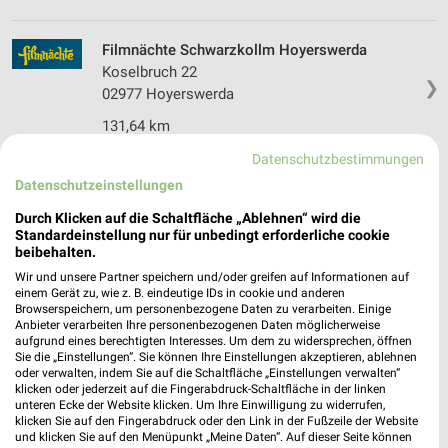
Filmnächte Schwarzkollm Hoyerswerda
Koselbruch 22
❯
02977 Hoyerswerda
131,64 km
Datenschutzbestimmungen
Tourismus Marketing Gesellschaft Sachsen
Datenschutzeinstellungen
mbH Dresden
Durch Klicken auf die Schaltfläche „Ablehnen“ wird die
Bautzner Straße 45/47
❯
Standardeinstellung nur für unbedingt erforderliche cookie
01099 Dresden
beibehalten.
Wir und unsere Partner speichern und/oder greifen auf Informationen auf
163,78 km
einem Gerät zu, wie z. B. eindeutige IDs in cookie und anderen
Browserspeichern, um personenbezogene Daten zu verarbeiten. Einige
Anbieter verarbeiten Ihre personenbezogenen Daten möglicherweise
Filmnächte am Elbufer Dresden
aufgrund eines berechtigten Interesses. Um dem zu widersprechen, öffnen
Sie die „Einstellungen“. Sie können Ihre Einstellungen akzeptieren, ablehnen
Königsufer
oder verwalten, indem Sie auf die Schaltfläche „Einstellungen verwalten“
❯
01097 Dresden
klicken oder jederzeit auf die Fingerabdruck-Schaltfläche in der linken
unteren Ecke der Website klicken. Um Ihre Einwilligung zu widerrufen,
164,42 km
klicken Sie auf den Fingerabdruck oder den Link in der Fußzeile der Website
und klicken Sie auf den Menüpunkt „Meine Daten“. Auf dieser Seite können