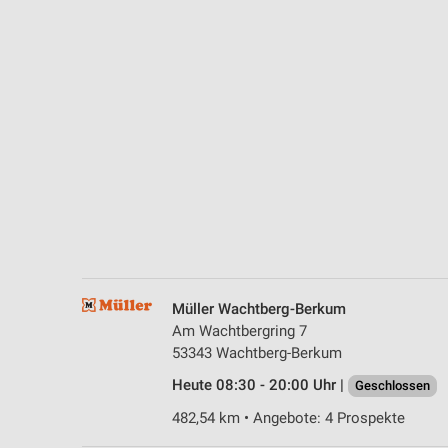
Messung der Performance von Inhalten
Analyse von Zielgruppen durch Statistiken oder Kombinationen 
Quellen
Entwicklung und Verbesserung der Angebote
Verwendung reduzierter Daten zur Auswahl von Inhalten
IAB-Besonderheiten:
Verwendung genauer Standortdaten
Geräte anhand von aktiv angeforderten Informationen identifizie
Nicht-IAB-Verarbeitungszwecke:
Müller Wachtberg-Berkum
Notwendig
Am Wachtbergring 7
53343 Wachtberg-Berkum
Performance
Heute 08:30 - 20:00 Uhr |
Geschlossen
Funktional
482,54 km • Angebote: 4 Prospekte
Werbung