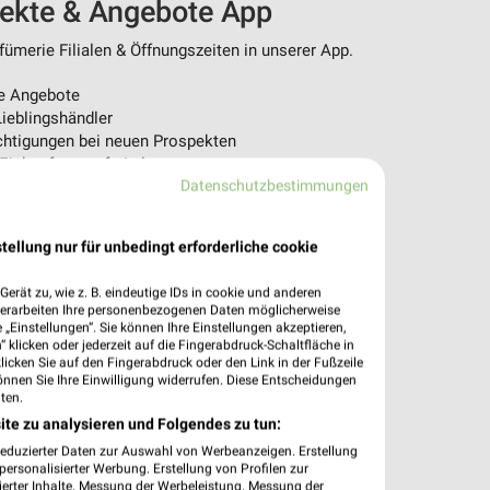
pekte & Angebote App
ümerie Filialen & Öffnungszeiten in unserer App.
e Angebote
ieblingshändler
htigungen bei neuen Prospekten
 Einkauf stressfrei planen
Datenschutzbestimmungen
 App jetzt laden oder QR-Code scannen.
tellung nur für unbedingt erforderliche cookie
erät zu, wie z. B. eindeutige IDs in cookie und anderen
verarbeiten Ihre personenbezogenen Daten möglicherweise
„Einstellungen“. Sie können Ihre Einstellungen akzeptieren,
 klicken oder jederzeit auf die Fingerabdruck-Schaltfläche in
klicken Sie auf den Fingerabdruck oder den Link in der Fußzeile
önnen Sie Ihre Einwilligung widerrufen. Diese Entscheidungen
ten.
ite zu analysieren und Folgendes zu tun:
reduzierter Daten zur Auswahl von Werbeanzeigen. Erstellung
ersonalisierter Werbung. Erstellung von Profilen zur
ierter Inhalte. Messung der Werbeleistung. Messung der