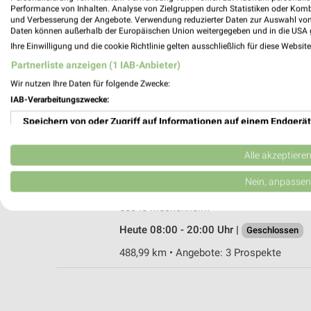
Performance von Inhalten. Analyse von Zielgruppen durch Statistiken oder Kom
und Verbesserung der Angebote. Verwendung reduzierter Daten zur Auswahl von
Daten können außerhalb der Europäischen Union weitergegeben und in die USA 
Ihre Einwilligung und die cookie Richtlinie gelten ausschließlich für diese Websit
dm Meckenheim
Partnerliste anzeigen (1 IAB-Anbieter)
Neuer Markt 5
Wir nutzen Ihre Daten für folgende Zwecke:
53340 Meckenheim
IAB-Verarbeitungszwecke:
Heute 08:00 - 20:00 Uhr |
Geschlossen
Speichern von oder Zugriff auf Informationen auf einem Endgerät
487,54 km
Verwendung reduzierter Daten zur Auswahl von Werbeanzeigen
Alle akzeptiere
Rossmann Meckenheim
Erstellung von Profilen für personalisierte Werbung
Nein, anpassen
Bahnhofstr. 25
Verwendung von Profilen zur Auswahl personalisierter Werbung
53340 Meckenheim
Heute 08:00 - 20:00 Uhr |
Geschlossen
Erstellung von Profilen zur Personalisierung von Inhalten
488,99 km • Angebote: 3 Prospekte
Verwendung von Profilen zur Auswahl personalisierter Inhalte
Messung der Werbeleistung