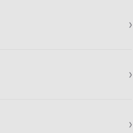
❯
❯
❯