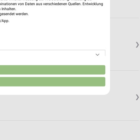
binationen von Daten aus verschiedenen Quellen. Entwicklung
 Inhalten.
gesendet werden.
e/App.
❯
n
❯