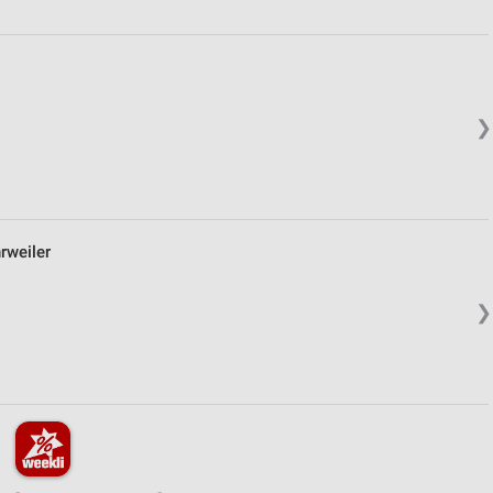
❯
rweiler
❯