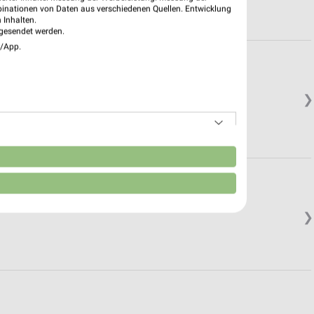
binationen von Daten aus verschiedenen Quellen. Entwicklung
 Inhalten.
gesendet werden.
e/App.
❯
n
❯