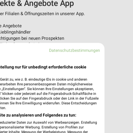
pekte & Angebote App
r Filialen & Öffnungszeiten in unserer App.
e Angebote
ieblingshändler
htigungen bei neuen Prospekten
 Einkauf stressfrei planen
Datenschutzbestimmungen
 App jetzt laden oder QR-Code scannen.
tellung nur für unbedingt erforderliche cookie
erät zu, wie z. B. eindeutige IDs in cookie und anderen
verarbeiten Ihre personenbezogenen Daten möglicherweise
„Einstellungen“. Sie können Ihre Einstellungen akzeptieren,
 klicken oder jederzeit auf die Fingerabdruck-Schaltfläche in
klicken Sie auf den Fingerabdruck oder den Link in der Fußzeile
önnen Sie Ihre Einwilligung widerrufen. Diese Entscheidungen
ten.
ite zu analysieren und Folgendes zu tun:
reduzierter Daten zur Auswahl von Werbeanzeigen. Erstellung
ersonalisierter Werbung. Erstellung von Profilen zur
ierter Inhalte. Messung der Werbeleistung. Messung der