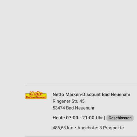
Messung der Performance von Inhalten
Analyse von Zielgruppen durch Statistiken oder Kombinationen 
Quellen
Entwicklung und Verbesserung der Angebote
Verwendung reduzierter Daten zur Auswahl von Inhalten
IAB-Besonderheiten:
Verwendung genauer Standortdaten
Geräte anhand von aktiv angeforderten Informationen identifizie
Nicht-IAB-Verarbeitungszwecke:
Netto Marken-Discount Bad Neuenahr
Notwendig
Ringener Str. 45
53474 Bad Neuenahr
Performance
Heute 07:00 - 21:00 Uhr |
Geschlossen
Funktional
486,68 km • Angebote: 3 Prospekte
Werbung