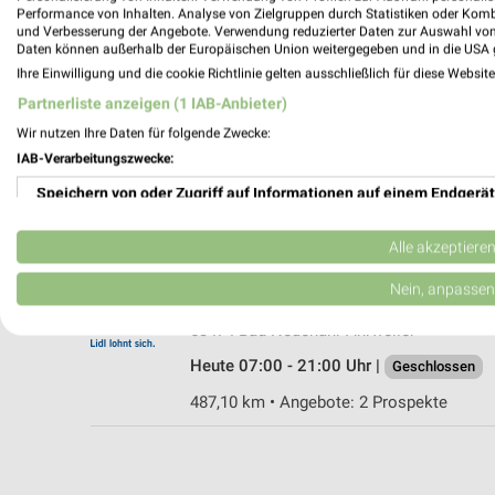
Performance von Inhalten. Analyse von Zielgruppen durch Statistiken oder Kom
und Verbesserung der Angebote. Verwendung reduzierter Daten zur Auswahl von
Daten können außerhalb der Europäischen Union weitergegeben und in die USA 
Ihre Einwilligung und die cookie Richtlinie gelten ausschließlich für diese Websit
ALDI SÜD Bad Neuenahr - Ahrweiler
Partnerliste anzeigen (1 IAB-Anbieter)
Wilhelmstraße 38
Wir nutzen Ihre Daten für folgende Zwecke:
53474 Bad Neuenahr - Ahrweiler
IAB-Verarbeitungszwecke:
Heute 08:00 - 20:00 Uhr |
Geschlossen
Speichern von oder Zugriff auf Informationen auf einem Endgerät
487,61 km • Angebote: 6 Prospekte
Verwendung reduzierter Daten zur Auswahl von Werbeanzeigen
Alle akzeptiere
Lidl Bad Neuenahr-Ahrweiler
Erstellung von Profilen für personalisierte Werbung
Nein, anpassen
Ahrweiler Straße 50
Verwendung von Profilen zur Auswahl personalisierter Werbung
53474 Bad Neuenahr-Ahrweiler
Heute 07:00 - 21:00 Uhr |
Geschlossen
Erstellung von Profilen zur Personalisierung von Inhalten
487,10 km • Angebote: 2 Prospekte
Verwendung von Profilen zur Auswahl personalisierter Inhalte
Messung der Werbeleistung