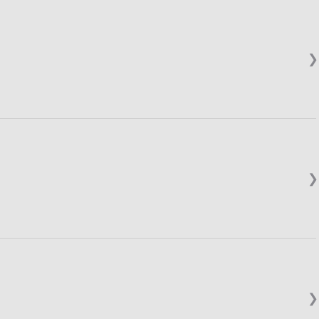
❯
❯
❯