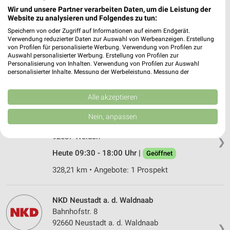
Wir und unsere Partner verarbeiten Daten, um die Leistung der
Website zu analysieren und Folgendes zu tun:
Tchibo Filiale mit Kaffee Bar Weiden
Speichern von oder Zugriff auf Informationen auf einem Endgerät.
Max-Reger-Strasse 15
Verwendung reduzierter Daten zur Auswahl von Werbeanzeigen. Erstellung
von Profilen für personalisierte Werbung. Verwendung von Profilen zur
92637 Weiden
❯
Auswahl personalisierter Werbung. Erstellung von Profilen zur
Personalisierung von Inhalten. Verwendung von Profilen zur Auswahl
Heute 09:00 - 18:00 Uhr |
Geöffnet
personalisierter Inhalte. Messung der Werbeleistung. Messung der
Performance von Inhalten. Analyse von Zielgruppen durch Statistiken oder
328,21 km • Angebote: 4 Prospekte
Kombinationen von Daten aus verschiedenen Quellen. Entwicklung und
Verbesserung der Angebote. Verwendung reduzierter Daten zur Auswahl
Alle akzeptieren
von Inhalten.
Daten können außerhalb der Europäischen Union weitergegeben und in die
Jeans Fritz Weiden
Nein, anpassen
USA gesendet werden.
Max-Reger-Str. 15
Ihre Einwilligung und die cookie Richtlinie gelten ausschließlich für diese
92637 Weiden
❯
Website/App.
Heute 09:30 - 18:00 Uhr |
Geöffnet
Partnerliste anzeigen (1 IAB-Anbieter)
Wir nutzen Ihre Daten für folgende Zwecke:
328,21 km • Angebote: 1 Prospekt
IAB-Verarbeitungszwecke:
Speichern von oder Zugriff auf Informationen
NKD Neustadt a. d. Waldnaab
auf einem Endgerät
Bahnhofstr. 8
92660 Neustadt a. d. Waldnaab
Verwendung reduzierter Daten zur Auswahl von
❯