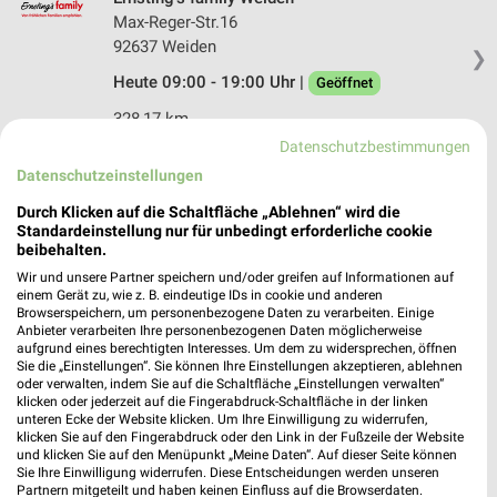
Max-Reger-Str.16
92637 Weiden
❯
Heute 09:00 - 19:00 Uhr |
Geöffnet
328,17 km
Datenschutzbestimmungen
Datenschutzeinstellungen
Apollo Weiden
Max-Reger-Str. 21
Durch Klicken auf die Schaltfläche „Ablehnen“ wird die
Standardeinstellung nur für unbedingt erforderliche cookie
92637 Weiden
❯
beibehalten.
Heute 09:00 - 18:00 Uhr |
Geöffnet
Wir und unsere Partner speichern und/oder greifen auf Informationen auf
einem Gerät zu, wie z. B. eindeutige IDs in cookie und anderen
328,25 km
Browserspeichern, um personenbezogene Daten zu verarbeiten. Einige
Anbieter verarbeiten Ihre personenbezogenen Daten möglicherweise
aufgrund eines berechtigten Interesses. Um dem zu widersprechen, öffnen
Sie die „Einstellungen“. Sie können Ihre Einstellungen akzeptieren, ablehnen
H&M Weiden
oder verwalten, indem Sie auf die Schaltfläche „Einstellungen verwalten“
Max-Reger-Straße 14
klicken oder jederzeit auf die Fingerabdruck-Schaltfläche in der linken
92637 Weiden
unteren Ecke der Website klicken. Um Ihre Einwilligung zu widerrufen,
❯
klicken Sie auf den Fingerabdruck oder den Link in der Fußzeile der Website
Heute 10:00 - 19:00 Uhr |
und klicken Sie auf den Menüpunkt „Meine Daten“. Auf dieser Seite können
Geöffnet
Sie Ihre Einwilligung widerrufen. Diese Entscheidungen werden unseren
328,20 km
Partnern mitgeteilt und haben keinen Einfluss auf die Browserdaten.