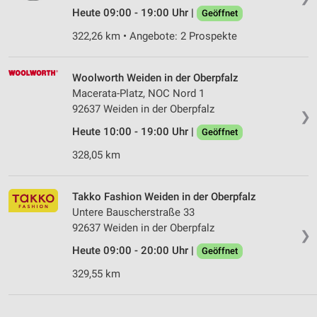
Werbeanzeigen
Heute 09:00 - 19:00 Uhr |
Geöffnet
Erstellung von Profilen für personalisierte
322,26 km • Angebote: 2 Prospekte
Werbung
Verwendung von Profilen zur Auswahl
Woolworth Weiden in der Oberpfalz
personalisierter Werbung
Macerata-Platz, NOC Nord 1
92637 Weiden in der Oberpfalz
❯
Erstellung von Profilen zur Personalisierung
von Inhalten
Heute 10:00 - 19:00 Uhr |
Geöffnet
328,05 km
Verwendung von Profilen zur Auswahl
personalisierter Inhalte
Takko Fashion Weiden in der Oberpfalz
Messung der Werbeleistung
Untere Bauscherstraße 33
92637 Weiden in der Oberpfalz
Messung der Performance von Inhalten
❯
Heute 09:00 - 20:00 Uhr |
Geöffnet
Analyse von Zielgruppen durch Statistiken oder
Kombinationen von Daten aus verschiedenen
329,55 km
Quellen
Entwicklung und Verbesserung der Angebote