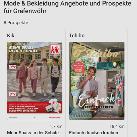
Mode & Bekleidung Angebote und Prospekte
Verwendung reduzierter Daten zur Auswahl von
für Grafenwöhr
Inhalten
8 Prospekte
IAB-Besonderheiten:
Verwendung genauer Standortdaten
Kik
Tchibo
Geräte anhand von aktiv angeforderten
Informationen identifizieren
Nicht-IAB-Verarbeitungszwecke:
Notwendig
Performance
Funktional
Werbung
1,7 km
18,4 km
Mehr Spass in der Schule
Einfach draußen kochen