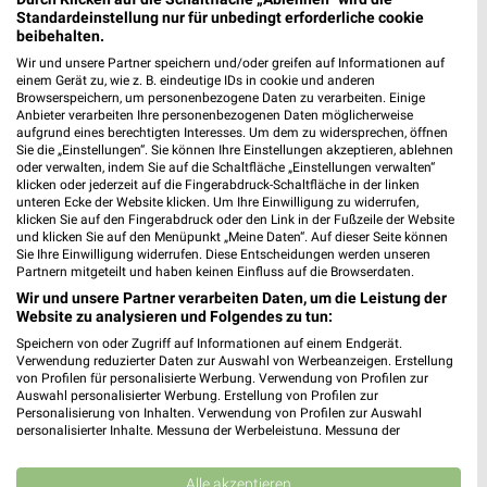
Standardeinstellung nur für unbedingt erforderliche cookie
beibehalten.
Wir und unsere Partner speichern und/oder greifen auf Informationen auf
einem Gerät zu, wie z. B. eindeutige IDs in cookie und anderen
Browserspeichern, um personenbezogene Daten zu verarbeiten. Einige
Anbieter verarbeiten Ihre personenbezogenen Daten möglicherweise
aufgrund eines berechtigten Interesses. Um dem zu widersprechen, öffnen
Sie die „Einstellungen“. Sie können Ihre Einstellungen akzeptieren, ablehnen
oder verwalten, indem Sie auf die Schaltfläche „Einstellungen verwalten“
klicken oder jederzeit auf die Fingerabdruck-Schaltfläche in der linken
unteren Ecke der Website klicken. Um Ihre Einwilligung zu widerrufen,
klicken Sie auf den Fingerabdruck oder den Link in der Fußzeile der Website
und klicken Sie auf den Menüpunkt „Meine Daten“. Auf dieser Seite können
12,3 km
13,1 km
Sie Ihre Einwilligung widerrufen. Diese Entscheidungen werden unseren
Partnern mitgeteilt und haben keinen Einfluss auf die Browserdaten.
Angebote ab 03.08.
Angebote ab 03.08.
Wir und unsere Partner verarbeiten Daten, um die Leistung der
Noch heute gültig
Noch heute gültig
Website zu analysieren und Folgendes zu tun:
Speichern von oder Zugriff auf Informationen auf einem Endgerät.
Lidl
NORMA
Verwendung reduzierter Daten zur Auswahl von Werbeanzeigen. Erstellung
von Profilen für personalisierte Werbung. Verwendung von Profilen zur
Auswahl personalisierter Werbung. Erstellung von Profilen zur
Personalisierung von Inhalten. Verwendung von Profilen zur Auswahl
personalisierter Inhalte. Messung der Werbeleistung. Messung der
Performance von Inhalten. Analyse von Zielgruppen durch Statistiken oder
Kombinationen von Daten aus verschiedenen Quellen. Entwicklung und
Verbesserung der Angebote. Verwendung reduzierter Daten zur Auswahl
Alle akzeptieren