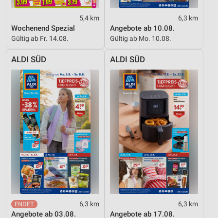
Nicht-IAB-Verarbeitungszwecke:
5,4 km
6,3 km
Notwendig
Wochenend Spezial
Angebote ab 10.08.
Gültig ab Fr. 14.08.
Gültig ab Mo. 10.08.
Performance
ALDI SÜD
ALDI SÜD
Funktional
Werbung
6,3 km
6,3 km
Angebote ab 03.08.
Angebote ab 17.08.