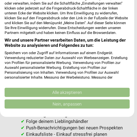
oder verwalten, indem Sie auf die Schaltfläche „Einstellungen verwalten“
klicken oder jederzeit auf die Fingerabdruck-Schaltfläche in der linken
Jetzt alle "Angebote ab Donnerstag" Themen entdecken!
unteren Ecke der Website klicken. Um Ihre Einwilligung zu widerrufen,
klicken Sie auf den Fingerabdruck oder den Link in der Fußzeile der Website
und klicken Sie auf den Menüpunkt „Meine Daten“. Auf dieser Seite können
Sie Ihre Einwilligung widerrufen. Diese Entscheidungen werden unseren
Partnern mitgeteilt und haben keinen Einfluss auf die Browserdaten.
Wir und unsere Partner verarbeiten Daten, um die Leistung der
MEHR PROSPEKTE
Website zu analysieren und Folgendes zu tun:
Speichern von oder Zugriff auf Informationen auf einem Endgerät.
Verwendung reduzierter Daten zur Auswahl von Werbeanzeigen. Erstellung
von Profilen für personalisierte Werbung. Verwendung von Profilen zur
Auswahl personalisierter Werbung. Erstellung von Profilen zur
Personalisierung von Inhalten. Verwendung von Profilen zur Auswahl
personalisierter Inhalte. Messung der Werbeleistung. Messung der
Performance von Inhalten. Analyse von Zielgruppen durch Statistiken oder
weekli - Prospekte & Angebote App
Kombinationen von Daten aus verschiedenen Quellen. Entwicklung und
Verbesserung der Angebote. Verwendung reduzierter Daten zur Auswahl
Alle akzeptieren
Alle PENNY Angebote immer griffbereit – mit der kostenlosen
von Inhalten.
weekli App für iOS & Android.
Daten können außerhalb der Europäischen Union weitergegeben und in die
Nein, anpassen
USA gesendet werden.
Ihre Einwilligung und die cookie Richtlinie gelten ausschließlich für diese
✔
Standortgenaue Angebote
Website/App.
✔
Folge deinem Lieblingshändler
Partnerliste anzeigen (1 IAB-Anbieter)
✔
Push-Benachrichtigungen bei neuen Prospekten
✔
Einkaufsliste - Einkauf stressfrei planen
Wir nutzen Ihre Daten für folgende Zwecke: