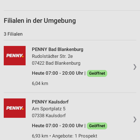
Analyse von Zielgruppen durch Statistiken oder
Kombinationen von Daten aus verschiedenen
Quellen
Filialen in der Umgebung
Entwicklung und Verbesserung der Angebote
3 Filialen
Verwendung reduzierter Daten zur Auswahl von
PENNY Bad Blankenburg
Inhalten
Rudolstädter Str. 2e
IAB-Besonderheiten:
07422 Bad Blankenburg
❯
Verwendung genauer Standortdaten
Heute 07:00 - 20:00 Uhr |
Geöffnet
Geräte anhand von aktiv angeforderten
6,04 km
Informationen identifizieren
Nicht-IAB-Verarbeitungszwecke:
PENNY Kaulsdorf
Notwendig
Am Sportplatz 5
07338 Kaulsdorf
❯
Performance
Heute 07:00 - 20:00 Uhr |
Geöffnet
Funktional
6,93 km • Angebote: 1 Prospekt