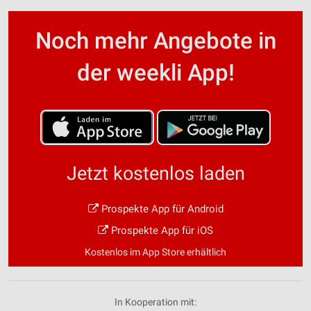
Noch mehr Angebote in
der weekli App!
Jetzt kostenlos laden
Prospekte App für Android
Prospekte App für iOS
Kostenlos im App Store erhältlich
In Kooperation mit: