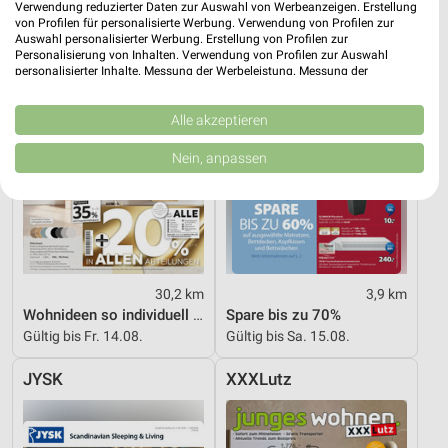
Verwendung reduzierter Daten zur Auswahl von Werbeanzeigen. Erstellung
von Profilen für personalisierte Werbung. Verwendung von Profilen zur
Auswahl personalisierter Werbung. Erstellung von Profilen zur
Personalisierung von Inhalten. Verwendung von Profilen zur Auswahl
personalisierter Inhalte. Messung der Werbeleistung. Messung der
Performance von Inhalten. Analyse von Zielgruppen durch Statistiken oder
Kombinationen von Daten aus verschiedenen Quellen. Entwicklung und
Verbesserung der Angebote. Verwendung reduzierter Daten zur Auswahl
Alle akzeptieren
von Inhalten.
Daten können außerhalb der Europäischen Union weitergegeben und in die
Nein, anpassen
USA gesendet werden.
Ihre Einwilligung und die cookie Richtlinie gelten ausschließlich für diese
Website/App.
Partnerliste anzeigen (1 IAB-Anbieter)
Wir nutzen Ihre Daten für folgende Zwecke:
IAB-Verarbeitungszwecke:
30,2 km
3,9 km
Speichern von oder Zugriff auf Informationen
Wohnideen so individuell wie du!
Spare bis zu 70%
auf einem Endgerät
Gültig bis Fr. 14.08.
Gültig bis Sa. 15.08.
Verwendung reduzierter Daten zur Auswahl von
JYSK
XXXLutz
Werbeanzeigen
Erstellung von Profilen für personalisierte
Werbung