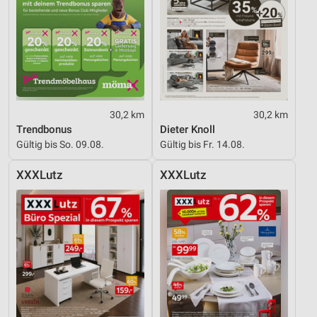
IAB-Besonderheiten:
Verwendung genauer Standortdaten
Geräte anhand von aktiv angeforderten
Informationen identifizieren
Nicht-IAB-Verarbeitungszwecke:
30,2 km
30,2 km
Notwendig
Trendbonus
Dieter Knoll
Gültig bis So. 09.08.
Gültig bis Fr. 14.08.
Performance
XXXLutz
XXXLutz
Funktional
Werbung