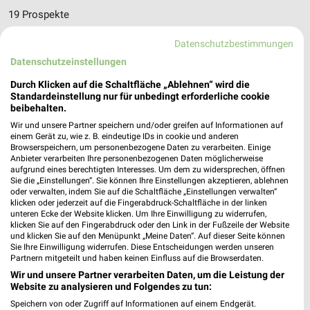
19 Prospekte
XXXLutz
XXXLutz
Datenschutzbestimmungen
Datenschutzeinstellungen
Durch Klicken auf die Schaltfläche „Ablehnen“ wird die
Standardeinstellung nur für unbedingt erforderliche cookie
beibehalten.
Wir und unsere Partner speichern und/oder greifen auf Informationen auf
einem Gerät zu, wie z. B. eindeutige IDs in cookie und anderen
Browserspeichern, um personenbezogene Daten zu verarbeiten. Einige
Anbieter verarbeiten Ihre personenbezogenen Daten möglicherweise
aufgrund eines berechtigten Interesses. Um dem zu widersprechen, öffnen
Sie die „Einstellungen“. Sie können Ihre Einstellungen akzeptieren, ablehnen
oder verwalten, indem Sie auf die Schaltfläche „Einstellungen verwalten“
klicken oder jederzeit auf die Fingerabdruck-Schaltfläche in der linken
unteren Ecke der Website klicken. Um Ihre Einwilligung zu widerrufen,
klicken Sie auf den Fingerabdruck oder den Link in der Fußzeile der Website
und klicken Sie auf den Menüpunkt „Meine Daten“. Auf dieser Seite können
Sie Ihre Einwilligung widerrufen. Diese Entscheidungen werden unseren
30,2 km
30,2 km
Partnern mitgeteilt und haben keinen Einfluss auf die Browserdaten.
NR. 1 Beim Preis
Wohnen-Preishits
Wir und unsere Partner verarbeiten Daten, um die Leistung der
Noch heute gültig
Gültig bis Fr. 14.08.
Website zu analysieren und Folgendes zu tun:
Speichern von oder Zugriff auf Informationen auf einem Endgerät.
XXXLutz
JYSK