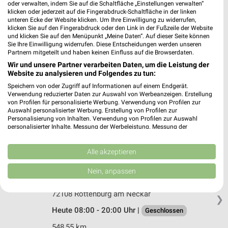
dm Pfullingen
oder verwalten, indem Sie auf die Schaltfläche „Einstellungen verwalten“
Karl-von-Drais-Straße 3
klicken oder jederzeit auf die Fingerabdruck-Schaltfläche in der linken
unteren Ecke der Website klicken. Um Ihre Einwilligung zu widerrufen,
72793 Pfullingen
❯
klicken Sie auf den Fingerabdruck oder den Link in der Fußzeile der Website
und klicken Sie auf den Menüpunkt „Meine Daten“. Auf dieser Seite können
Heute 08:00 - 20:00 Uhr |
Geschlossen
Sie Ihre Einwilligung widerrufen. Diese Entscheidungen werden unseren
Partnern mitgeteilt und haben keinen Einfluss auf die Browserdaten.
537,22 km
Wir und unsere Partner verarbeiten Daten, um die Leistung der
Website zu analysieren und Folgendes zu tun:
Rossmann Eningen
Speichern von oder Zugriff auf Informationen auf einem Endgerät.
Verwendung reduzierter Daten zur Auswahl von Werbeanzeigen. Erstellung
In der Raite 20
von Profilen für personalisierte Werbung. Verwendung von Profilen zur
72800 Eningen
Auswahl personalisierter Werbung. Erstellung von Profilen zur
❯
Personalisierung von Inhalten. Verwendung von Profilen zur Auswahl
Heute 08:00 - 20:00 Uhr |
Geschlossen
personalisierter Inhalte. Messung der Werbeleistung. Messung der
Performance von Inhalten. Analyse von Zielgruppen durch Statistiken oder
536,24 km • Angebote: 3 Prospekte
Kombinationen von Daten aus verschiedenen Quellen. Entwicklung und
Verbesserung der Angebote. Verwendung reduzierter Daten zur Auswahl
Alle akzeptieren
von Inhalten.
Daten können außerhalb der Europäischen Union weitergegeben und in die
Nein, anpassen
dm Rottenburg am Neckar
USA gesendet werden.
Graf-Wolfegg-Straße 1
Ihre Einwilligung und die cookie Richtlinie gelten ausschließlich für diese
72108 Rottenburg am Neckar
Website/App.
❯
Partnerliste anzeigen (1 IAB-Anbieter)
Heute 08:00 - 20:00 Uhr |
Geschlossen
Wir nutzen Ihre Daten für folgende Zwecke:
548,55 km