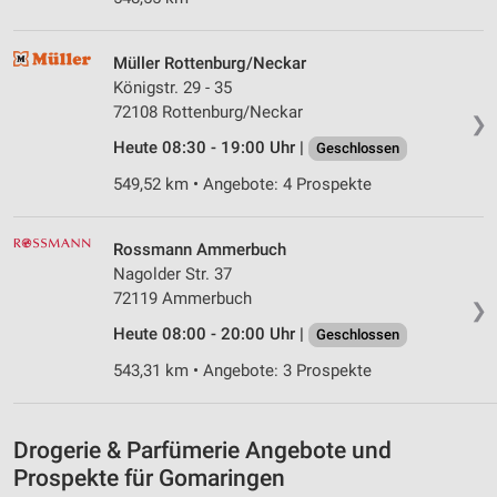
IAB-Verarbeitungszwecke:
Speichern von oder Zugriff auf Informationen
Müller Rottenburg/Neckar
auf einem Endgerät
Königstr. 29 - 35
Verwendung reduzierter Daten zur Auswahl von
72108 Rottenburg/Neckar
❯
Werbeanzeigen
Heute 08:30 - 19:00 Uhr |
Geschlossen
Erstellung von Profilen für personalisierte
549,52 km • Angebote: 4 Prospekte
Werbung
Verwendung von Profilen zur Auswahl
Rossmann Ammerbuch
personalisierter Werbung
Nagolder Str. 37
72119 Ammerbuch
Erstellung von Profilen zur Personalisierung
❯
von Inhalten
Heute 08:00 - 20:00 Uhr |
Geschlossen
Verwendung von Profilen zur Auswahl
543,31 km • Angebote: 3 Prospekte
personalisierter Inhalte
Messung der Werbeleistung
Drogerie & Parfümerie Angebote und
Prospekte für Gomaringen
Messung der Performance von Inhalten