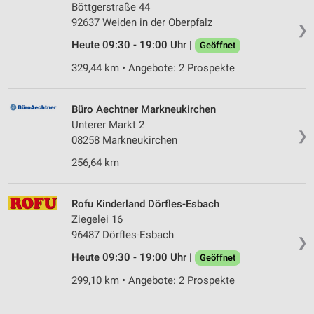
Speichern von oder Zugriff auf Informationen
Böttgerstraße 44
auf einem Endgerät
92637 Weiden in der Oberpfalz
❯
Heute 09:30 - 19:00 Uhr |
Geöffnet
Verwendung reduzierter Daten zur Auswahl von
Werbeanzeigen
329,44 km • Angebote: 2 Prospekte
Erstellung von Profilen für personalisierte
Werbung
Büro Aechtner Markneukirchen
Unterer Markt 2
Verwendung von Profilen zur Auswahl
❯
08258 Markneukirchen
personalisierter Werbung
256,64 km
Erstellung von Profilen zur Personalisierung
von Inhalten
Rofu Kinderland Dörfles-Esbach
Verwendung von Profilen zur Auswahl
Ziegelei 16
personalisierter Inhalte
96487 Dörfles-Esbach
❯
Messung der Werbeleistung
Heute 09:30 - 19:00 Uhr |
Geöffnet
Messung der Performance von Inhalten
299,10 km • Angebote: 2 Prospekte
Analyse von Zielgruppen durch Statistiken oder