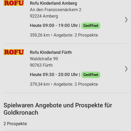
Kombinationen von Daten aus verschiedenen
Rofu Kinderland Amberg
Quellen
An den Franzosenäckern 2
92224 Amberg
❯
Entwicklung und Verbesserung der Angebote
Heute 09:00 - 19:00 Uhr |
Geöffnet
Verwendung reduzierter Daten zur Auswahl von
359,26 km • Angebote: 2 Prospekte
Inhalten
IAB-Besonderheiten:
Rofu Kinderland Fürth
Verwendung genauer Standortdaten
Waldstraße 99
90763 Fürth
Geräte anhand von aktiv angeforderten
❯
Informationen identifizieren
Heute 09:30 - 20:00 Uhr |
Geöffnet
Nicht-IAB-Verarbeitungszwecke:
379,34 km • Angebote: 2 Prospekte
Notwendig
Performance
Spielwaren Angebote und Prospekte für
Goldkronach
Funktional
2 Prospekte
Werbung