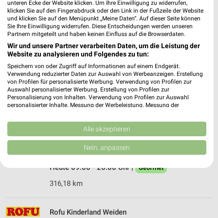
unteren Ecke der Website klicken. Um Ihre Einwilligung zu widerrufen,
Heute 09:00 - 18:00 Uhr |
Geöffnet
klicken Sie auf den Fingerabdruck oder den Link in der Fußzeile der Website
und klicken Sie auf den Menüpunkt „Meine Daten“. Auf dieser Seite können
309,98 km
Sie Ihre Einwilligung widerrufen. Diese Entscheidungen werden unseren
Partnern mitgeteilt und haben keinen Einfluss auf die Browserdaten.
Wir und unsere Partner verarbeiten Daten, um die Leistung der
Ernsting's family Tirschenreuth
Website zu analysieren und Folgendes zu tun:
Mitterteicher Straße 20
Speichern von oder Zugriff auf Informationen auf einem Endgerät.
95643 Tirschenreuth
❯
Verwendung reduzierter Daten zur Auswahl von Werbeanzeigen. Erstellung
von Profilen für personalisierte Werbung. Verwendung von Profilen zur
Heute 09:00 - 20:00 Uhr |
Geöffnet
Auswahl personalisierter Werbung. Erstellung von Profilen zur
Personalisierung von Inhalten. Verwendung von Profilen zur Auswahl
302,69 km
personalisierter Inhalte. Messung der Werbeleistung. Messung der
Performance von Inhalten. Analyse von Zielgruppen durch Statistiken oder
Kombinationen von Daten aus verschiedenen Quellen. Entwicklung und
Verbesserung der Angebote. Verwendung reduzierter Daten zur Auswahl
Alle akzeptieren
Ernsting's family Bad Staffelstein
von Inhalten.
Horlachenstraße 2
Daten können außerhalb der Europäischen Union weitergegeben und in die
Nein, anpassen
96231 Bad Staffelstein
USA gesendet werden.
❯
Ihre Einwilligung und die cookie Richtlinie gelten ausschließlich für diese
Heute 09:00 - 20:00 Uhr |
Geöffnet
Website/App.
Partnerliste anzeigen (1 IAB-Anbieter)
316,18 km
Wir nutzen Ihre Daten für folgende Zwecke:
IAB-Verarbeitungszwecke:
Rofu Kinderland Weiden