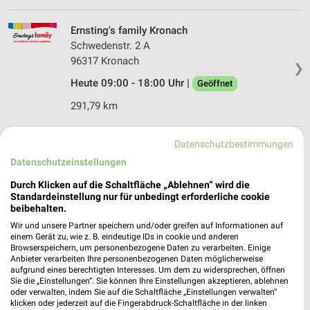
Ernsting's family Kronach
Schwedenstr. 2 A
96317 Kronach
❯
Heute 09:00 - 18:00 Uhr |
Geöffnet
291,79 km
Datenschutzbestimmungen
Ernsting's family Hof
Lorenzstraße 3
Datenschutzeinstellungen
95028 Hof
❯
Durch Klicken auf die Schaltfläche „Ablehnen“ wird die
Standardeinstellung nur für unbedingt erforderliche cookie
Heute 09:00 - 19:00 Uhr |
Geöffnet
beibehalten.
265,86 km
Wir und unsere Partner speichern und/oder greifen auf Informationen auf
einem Gerät zu, wie z. B. eindeutige IDs in cookie und anderen
Browserspeichern, um personenbezogene Daten zu verarbeiten. Einige
Anbieter verarbeiten Ihre personenbezogenen Daten möglicherweise
Ernsting's family Lichtenfels
aufgrund eines berechtigten Interesses. Um dem zu widersprechen, öffnen
Marktplatz 13
Sie die „Einstellungen“. Sie können Ihre Einstellungen akzeptieren, ablehnen
oder verwalten, indem Sie auf die Schaltfläche „Einstellungen verwalten“
96215 Lichtenfels
❯
klicken oder jederzeit auf die Fingerabdruck-Schaltfläche in der linken