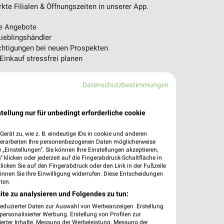
te Filialen & Öffnungszeiten in unserer App.
e Angebote
ieblingshändler
htigungen bei neuen Prospekten
 Einkauf stressfrei planen
 App jetzt laden oder QR-Code scannen.
Datenschutzbestimmungen
tellung nur für unbedingt erforderliche cookie
erät zu, wie z. B. eindeutige IDs in cookie und anderen
verarbeiten Ihre personenbezogenen Daten möglicherweise
„Einstellungen“. Sie können Ihre Einstellungen akzeptieren,
 klicken oder jederzeit auf die Fingerabdruck-Schaltfläche in
klicken Sie auf den Fingerabdruck oder den Link in der Fußzeile
önnen Sie Ihre Einwilligung widerrufen. Diese Entscheidungen
ten.
ite zu analysieren und Folgendes zu tun:
reduzierter Daten zur Auswahl von Werbeanzeigen. Erstellung
ersonalisierter Werbung. Erstellung von Profilen zur
ierter Inhalte. Messung der Werbeleistung. Messung der