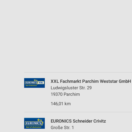
Messung der Performance von Inhalten
Analyse von Zielgruppen durch Statistiken oder Kombinationen 
Quellen
Entwicklung und Verbesserung der Angebote
Verwendung reduzierter Daten zur Auswahl von Inhalten
IAB-Besonderheiten:
Verwendung genauer Standortdaten
Geräte anhand von aktiv angeforderten Informationen identifizie
XXL Fachmarkt Parchim Weststar GmbH
Nicht-IAB-Verarbeitungszwecke:
Ludwigsluster Str. 29
19370 Parchim
Notwendig
146,01 km
Performance
Funktional
EURONICS Schneider Crivitz
Große Str. 1
Werbung