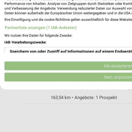
Performance von Inhalten. Analyse von Zielgruppen durch Statistiken oder Kom
und Verbesserung der Angebote. Verwendung reduzierter Daten zur Auswahl von
Daten können außerhalb der Europäischen Union weitergegeben und in die USA 
EURONICS Wiese Güstrow
Ihre Einwilligung und die cookie Richtlinie gelten ausschließlich für diese Websit
Gleviner Str. 12
Partnerliste anzeigen (1 IAB-Anbieter)
18273 Güstrow
Wir nutzen Ihre Daten für folgende Zwecke:
Heute 09:00 - 13:00 14:00 - 18:00 Uhr |
IAB-Verarbeitungszwecke:
163,39 km • Angebote: 1 Prospekt
Speichern von oder Zugriff auf Informationen auf einem Endgerät
Verwendung reduzierter Daten zur Auswahl von Werbeanzeigen
EURONICS Purtz Güstrow
Alle akzeptiere
Mühlenstraße 49
Erstellung von Profilen für personalisierte Werbung
Nein, anpassen
18273 Güstrow
Heute 09:00 - 13:00 14:00 - 18:00 Uhr |
Verwendung von Profilen zur Auswahl personalisierter Werbung
163,54 km • Angebote: 1 Prospekt
Erstellung von Profilen zur Personalisierung von Inhalten
Verwendung von Profilen zur Auswahl personalisierter Inhalte
Messung der Werbeleistung