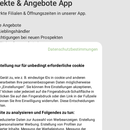
pekte & Angebote App
te Filialen & Öffnungszeiten in unserer App.
e Angebote
ieblingshändler
htigungen bei neuen Prospekten
 Einkauf stressfrei planen
Datenschutzbestimmungen
 App jetzt laden oder QR-Code scannen.
tellung nur für unbedingt erforderliche cookie
erät zu, wie z. B. eindeutige IDs in cookie und anderen
verarbeiten Ihre personenbezogenen Daten möglicherweise
„Einstellungen“. Sie können Ihre Einstellungen akzeptieren,
 klicken oder jederzeit auf die Fingerabdruck-Schaltfläche in
klicken Sie auf den Fingerabdruck oder den Link in der Fußzeile
önnen Sie Ihre Einwilligung widerrufen. Diese Entscheidungen
ten.
ite zu analysieren und Folgendes zu tun:
reduzierter Daten zur Auswahl von Werbeanzeigen. Erstellung
ersonalisierter Werbung. Erstellung von Profilen zur
ierter Inhalte. Messung der Werbeleistung. Messung der