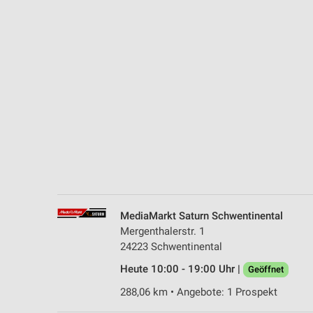
Messung der Performance von Inhalten
Analyse von Zielgruppen durch Statistiken oder Kombinationen 
Quellen
Entwicklung und Verbesserung der Angebote
Verwendung reduzierter Daten zur Auswahl von Inhalten
IAB-Besonderheiten:
Verwendung genauer Standortdaten
Geräte anhand von aktiv angeforderten Informationen identifizie
Nicht-IAB-Verarbeitungszwecke:
MediaMarkt Saturn Schwentinental
Notwendig
Mergenthalerstr. 1
24223 Schwentinental
Performance
Heute 10:00 - 19:00 Uhr |
Geöffnet
Funktional
288,06 km • Angebote: 1 Prospekt
Werbung