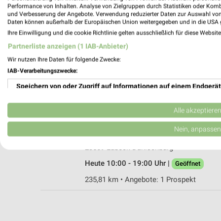
Performance von Inhalten. Analyse von Zielgruppen durch Statistiken oder Kom
und Verbesserung der Angebote. Verwendung reduzierter Daten zur Auswahl von
Daten können außerhalb der Europäischen Union weitergegeben und in die USA 
Ihre Einwilligung und die cookie Richtlinie gelten ausschließlich für diese Websit
expert Nord Neustadt
Partnerliste anzeigen (1 IAB-Anbieter)
Sierksdorfer Straße 26
Wir nutzen Ihre Daten für folgende Zwecke:
23730 Neustadt
IAB-Verarbeitungszwecke:
Heute 09:00 - 18:00 Uhr |
Schließt in 3 Min
Speichern von oder Zugriff auf Informationen auf einem Endgerät
246,76 km
Verwendung reduzierter Daten zur Auswahl von Werbeanzeigen
Alle akzeptiere
MediaMarkt Saturn Lübeck-Dänischburg
Erstellung von Profilen für personalisierte Werbung
Nein, anpassen
Dänischburger Landstraße 81
Verwendung von Profilen zur Auswahl personalisierter Werbung
23569 Lübeck-Dänischburg
Heute 10:00 - 19:00 Uhr |
Geöffnet
Erstellung von Profilen zur Personalisierung von Inhalten
235,81 km • Angebote: 1 Prospekt
Verwendung von Profilen zur Auswahl personalisierter Inhalte
Messung der Werbeleistung