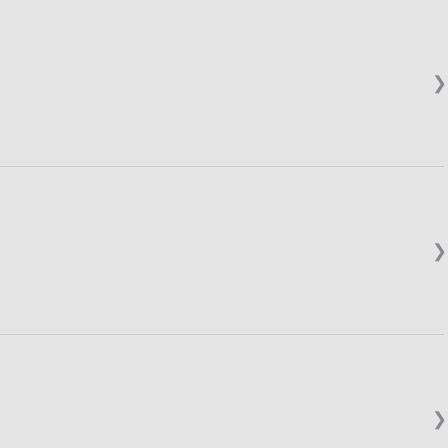
❯
❯
❯