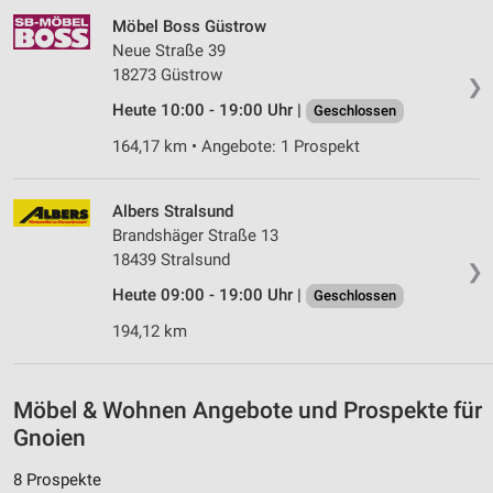
Werbung
Möbel Boss Güstrow
Neue Straße 39
Verwendung von Profilen zur Auswahl
personalisierter Werbung
18273 Güstrow
❯
Heute 10:00 - 19:00 Uhr |
Geschlossen
Erstellung von Profilen zur Personalisierung
von Inhalten
164,17 km • Angebote: 1 Prospekt
Verwendung von Profilen zur Auswahl
personalisierter Inhalte
Albers Stralsund
Brandshäger Straße 13
Messung der Werbeleistung
18439 Stralsund
❯
Messung der Performance von Inhalten
Heute 09:00 - 19:00 Uhr |
Geschlossen
194,12 km
Analyse von Zielgruppen durch Statistiken oder
Kombinationen von Daten aus verschiedenen
Quellen
Möbel & Wohnen Angebote und Prospekte für
Entwicklung und Verbesserung der Angebote
Gnoien
Verwendung reduzierter Daten zur Auswahl von
8 Prospekte
Inhalten