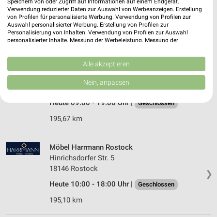
Speichern von oder Zugriff auf Informationen auf einem Endgerät.
18273 Güstrow
❯
Verwendung reduzierter Daten zur Auswahl von Werbeanzeigen. Erstellung
von Profilen für personalisierte Werbung. Verwendung von Profilen zur
Heute 10:00 - 18:30 Uhr |
Geschlossen
Auswahl personalisierter Werbung. Erstellung von Profilen zur
Personalisierung von Inhalten. Verwendung von Profilen zur Auswahl
164,60 km • Angebote: 2 Prospekte
personalisierter Inhalte. Messung der Werbeleistung. Messung der
Performance von Inhalten. Analyse von Zielgruppen durch Statistiken oder
Kombinationen von Daten aus verschiedenen Quellen. Entwicklung und
Verbesserung der Angebote. Verwendung reduzierter Daten zur Auswahl
Alle akzeptieren
Yellow Möbel Rostock
von Inhalten.
Hinrichsdorfer Str.
Daten können außerhalb der Europäischen Union weitergegeben und in die
Nein, anpassen
18146 Rostock
USA gesendet werden.
❯
Ihre Einwilligung und die cookie Richtlinie gelten ausschließlich für diese
Heute 09:00 - 19:00 Uhr |
Geschlossen
Website/App.
Partnerliste anzeigen (1 IAB-Anbieter)
195,67 km
Wir nutzen Ihre Daten für folgende Zwecke:
IAB-Verarbeitungszwecke:
Möbel Harrmann Rostock
Speichern von oder Zugriff auf Informationen
Hinrichsdorfer Str. 5
auf einem Endgerät
18146 Rostock
❯
Heute 10:00 - 18:00 Uhr |
Geschlossen
Verwendung reduzierter Daten zur Auswahl von
Werbeanzeigen
195,10 km
Erstellung von Profilen für personalisierte