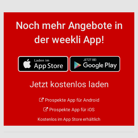
Noch mehr Angebote in
der weekli App!
Jetzt kostenlos laden
Prospekte App für Android
Prospekte App für iOS
Kostenlos im App Store erhältlich