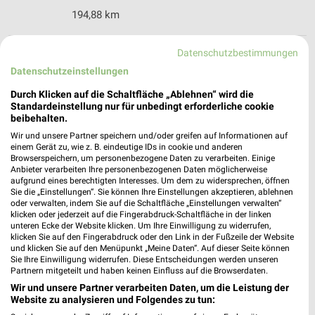
194,88 km
Datenschutzbestimmungen
Höffner Möbelhaus Bentwisch
Datenschutzeinstellungen
Hansestraße 28
18182 Bentwisch
❯
Durch Klicken auf die Schaltfläche „Ablehnen“ wird die
Standardeinstellung nur für unbedingt erforderliche cookie
Heute 10:00 - 19:00 Uhr |
Geschlossen
beibehalten.
194,65 km • Angebote: 1 Prospekt
Wir und unsere Partner speichern und/oder greifen auf Informationen auf
einem Gerät zu, wie z. B. eindeutige IDs in cookie und anderen
Browserspeichern, um personenbezogene Daten zu verarbeiten. Einige
Anbieter verarbeiten Ihre personenbezogenen Daten möglicherweise
Sconto Möbel Rostock Bentwisch bei Rostock
aufgrund eines berechtigten Interesses. Um dem zu widersprechen, öffnen
Hansestr. 29
Sie die „Einstellungen“. Sie können Ihre Einstellungen akzeptieren, ablehnen
oder verwalten, indem Sie auf die Schaltfläche „Einstellungen verwalten“
18182 Bentwisch bei Rostock
❯
klicken oder jederzeit auf die Fingerabdruck-Schaltfläche in der linken
unteren Ecke der Website klicken. Um Ihre Einwilligung zu widerrufen,
Heute 10:00 - 19:00 Uhr |
Geschlossen
klicken Sie auf den Fingerabdruck oder den Link in der Fußzeile der Website
und klicken Sie auf den Menüpunkt „Meine Daten“. Auf dieser Seite können
194,90 km • Angebote: 3 Prospekte
Sie Ihre Einwilligung widerrufen. Diese Entscheidungen werden unseren
Partnern mitgeteilt und haben keinen Einfluss auf die Browserdaten.
Wir und unsere Partner verarbeiten Daten, um die Leistung der
JYSK Güstrow
Website zu analysieren und Folgendes zu tun:
Ebereschenweg 2