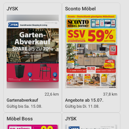
IAB-Besonderheiten:
JYSK
Sconto Möbel
Verwendung genauer Standortdaten
Geräte anhand von aktiv angeforderten
Informationen identifizieren
Nicht-IAB-Verarbeitungszwecke:
Notwendig
Performance
Funktional
Werbung
22,6 km
37,8 km
Gartenabverkauf
Angebote ab 15.07.
Gültig bis Sa. 15.08.
Gültig bis Di. 11.08.
Möbel Boss
JYSK