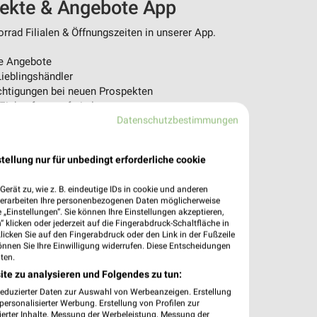
pekte & Angebote App
rad Filialen & Öffnungszeiten in unserer App.
e Angebote
ieblingshändler
htigungen bei neuen Prospekten
 Einkauf stressfrei planen
Datenschutzbestimmungen
 App jetzt laden oder QR-Code scannen.
tellung nur für unbedingt erforderliche cookie
erät zu, wie z. B. eindeutige IDs in cookie und anderen
verarbeiten Ihre personenbezogenen Daten möglicherweise
„Einstellungen“. Sie können Ihre Einstellungen akzeptieren,
 klicken oder jederzeit auf die Fingerabdruck-Schaltfläche in
klicken Sie auf den Fingerabdruck oder den Link in der Fußzeile
önnen Sie Ihre Einwilligung widerrufen. Diese Entscheidungen
ten.
ite zu analysieren und Folgendes zu tun:
reduzierter Daten zur Auswahl von Werbeanzeigen. Erstellung
ersonalisierter Werbung. Erstellung von Profilen zur
ierter Inhalte. Messung der Werbeleistung. Messung der