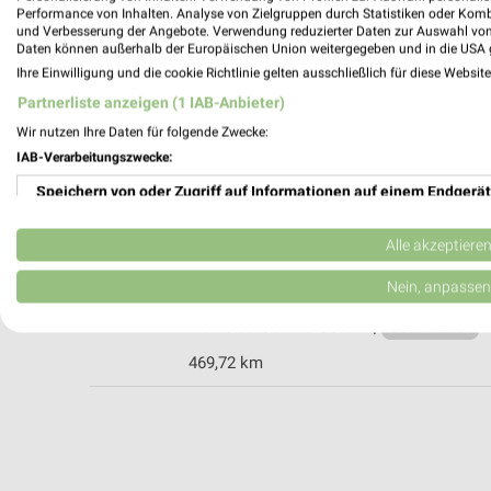
Performance von Inhalten. Analyse von Zielgruppen durch Statistiken oder Kom
und Verbesserung der Angebote. Verwendung reduzierter Daten zur Auswahl von
Daten können außerhalb der Europäischen Union weitergegeben und in die USA 
Ihre Einwilligung und die cookie Richtlinie gelten ausschließlich für diese Websit
AUTOMEISTER Schornsheim
Partnerliste anzeigen (1 IAB-Anbieter)
Wörrstädter Str. 33
Wir nutzen Ihre Daten für folgende Zwecke:
55288 Schornsheim
IAB-Verarbeitungszwecke:
470,46 km
Speichern von oder Zugriff auf Informationen auf einem Endgerät
Verwendung reduzierter Daten zur Auswahl von Werbeanzeigen
Autohaus Schläfer Bürstadt
Alle akzeptiere
Forsthausstraße 14-16
Erstellung von Profilen für personalisierte Werbung
Nein, anpassen
68642 Bürstadt
Heute 08:00 - 18:00 Uhr |
Verwendung von Profilen zur Auswahl personalisierter Werbung
Geschlossen
469,72 km
Erstellung von Profilen zur Personalisierung von Inhalten
Verwendung von Profilen zur Auswahl personalisierter Inhalte
Messung der Werbeleistung