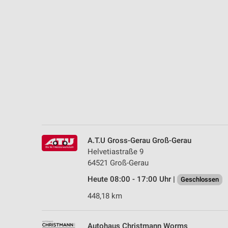
Messung der Performance von Inhalten
Analyse von Zielgruppen durch Statistiken oder Kombinationen 
Quellen
Entwicklung und Verbesserung der Angebote
Verwendung reduzierter Daten zur Auswahl von Inhalten
IAB-Besonderheiten:
Verwendung genauer Standortdaten
Geräte anhand von aktiv angeforderten Informationen identifizie
A.T.U Gross-Gerau Groß-Gerau
Nicht-IAB-Verarbeitungszwecke:
Helvetiastraße 9
64521 Groß-Gerau
Notwendig
Heute 08:00 - 17:00 Uhr |
Geschlossen
Performance
448,18 km
Funktional
Autohaus Christmann Worms
Werbung