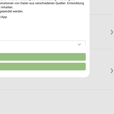
binationen von Daten aus verschiedenen Quellen. Entwicklung
 Inhalten.
gesendet werden.
e/App.
❯
n
❯