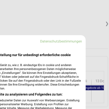
❯
Datenschutzbestimmungen
tellung nur für unbedingt erforderliche cookie
hing und Umgebung
erät zu, wie z. B. eindeutige IDs in cookie und anderen
verarbeiten Ihre personenbezogenen Daten möglicherweise
„Einstellungen“. Sie können Ihre Einstellungen akzeptieren,
 klicken oder jederzeit auf die Fingerabdruck-Schaltfläche in
r
08
Sa
09
So
10
Mo
11
Di
12
Mi
13
Do
klicken Sie auf den Fingerabdruck oder den Link in der Fußzeile
önnen Sie Ihre Einwilligung widerrufen. Diese Entscheidungen
REWE - Angebote ab 10.08
ten.
ite zu analysieren und Folgendes zu tun:
reduzierter Daten zur Auswahl von Werbeanzeigen. Erstellung
ersonalisierter Werbung. Erstellung von Profilen zur
ierter Inhalte. Messung der Werbeleistung. Messung der