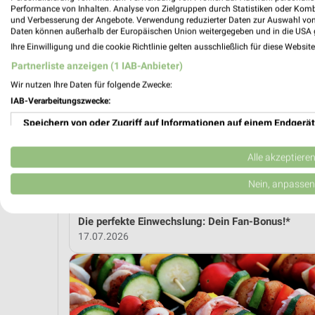
Performance von Inhalten. Analyse von Zielgruppen durch Statistiken oder Kom
und Verbesserung der Angebote. Verwendung reduzierter Daten zur Auswahl von
MEH
Daten können außerhalb der Europäischen Union weitergegeben und in die USA 
Ihre Einwilligung und die cookie Richtlinie gelten ausschließlich für diese Websit
Partnerliste anzeigen (1 IAB-Anbieter)
weekli Magazin
Wir nutzen Ihre Daten für folgende Zwecke:
IAB-Verarbeitungszwecke:
Speichern von oder Zugriff auf Informationen auf einem Endgerät
Verwendung reduzierter Daten zur Auswahl von Werbeanzeigen
Alle akzeptiere
Erstellung von Profilen für personalisierte Werbung
Nein, anpassen
Verwendung von Profilen zur Auswahl personalisierter Werbung
Die perfekte Einwechslung: Dein Fan-Bonus!*
17.07.2026
Erstellung von Profilen zur Personalisierung von Inhalten
Verwendung von Profilen zur Auswahl personalisierter Inhalte
Messung der Werbeleistung