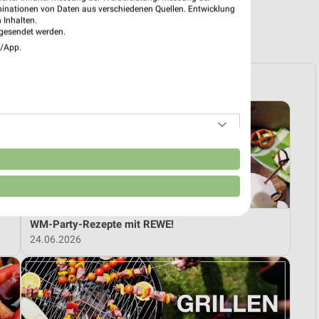
binationen von Daten aus verschiedenen Quellen. Entwicklung
 Inhalten.
R PROSPEKTE
gesendet werden.
e/App.
n
WM-Party-Rezepte mit REWE!
24.06.2026