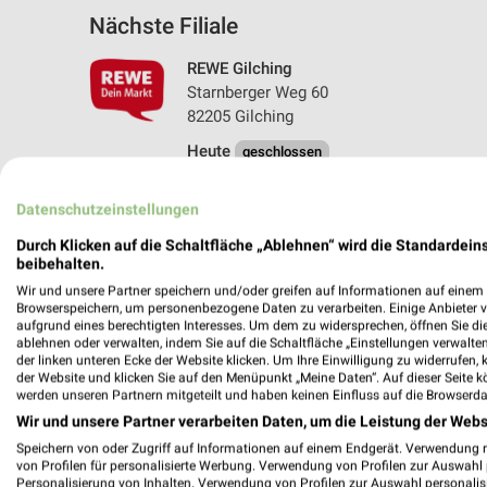
Nächste Filiale
REWE Gilching
Starnberger Weg 60
82205 Gilching
Heute
geschlossen
513,16 km • Angebote: 2 Prospekte
Datenschutzeinstellungen
Durch Klicken auf die Schaltfläche „Ablehnen“ wird die Standardeins
beibehalten.
Angebote-Kalender für REWE in Gilc
Wir und unsere Partner speichern und/oder greifen auf Informationen auf einem G
Browserspeichern, um personenbezogene Daten zu verarbeiten. Einige Anbieter 
aufgrund eines berechtigten Interesses. Um dem zu widersprechen, öffnen Sie die 
Aug.
ablehnen oder verwalten, indem Sie auf die Schaltfläche „Einstellungen verwalten“
03
Mo
04
Di
05
Mi
06
Do
07
F
der linken unteren Ecke der Website klicken. Um Ihre Einwilligung zu widerrufen, 
der Website und klicken Sie auf den Menüpunkt „Meine Daten“. Auf dieser Seite k
werden unseren Partnern mitgeteilt und haben keinen Einfluss auf die Browserda
Wir und unsere Partner verarbeiten Daten, um die Leistung der Webs
Speichern von oder Zugriff auf Informationen auf einem Endgerät. Verwendung 
von Profilen für personalisierte Werbung. Verwendung von Profilen zur Auswahl p
Personalisierung von Inhalten. Verwendung von Profilen zur Auswahl personalis