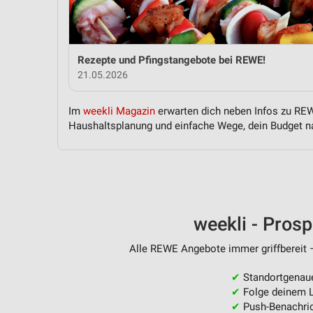
Messung der Performance von Inhalten
Analyse von Zielgruppen durch Statistiken oder Kombinationen 
Quellen
Rezepte und Pfingstangebote bei REWE!
21.05.2026
Entwicklung und Verbesserung der Angebote
Verwendung reduzierter Daten zur Auswahl von Inhalten
Im
weekli Magazin
erwarten dich neben Infos zu REWE
Haushaltsplanung und einfache Wege, dein Budget na
IAB-Besonderheiten:
Verwendung genauer Standortdaten
Geräte anhand von aktiv angeforderten Informationen identifizie
Nicht-IAB-Verarbeitungszwecke:
weekli - Pros
Notwendig
Alle REWE Angebote immer griffbereit –
Performance
✔
Standortgenau
Funktional
✔
Folge deinem L
✔
Push-Benachric
Werbung