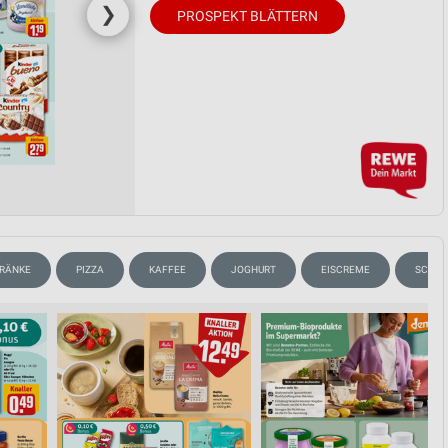
❯
PROSPEKT BLÄTTERN
RÄNKE
PIZZA
KAFFEE
JOGHURT
EISCREME
SCHOK