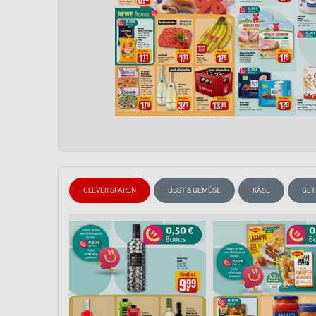
CLEVER SPAREN
OBST & GEMÜSE
KÄSE
GET