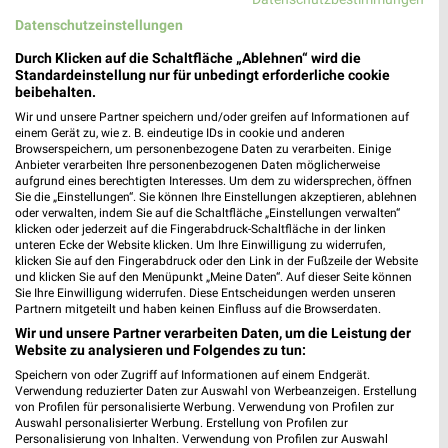
Datenschutzeinstellungen
Durch Klicken auf die Schaltfläche „Ablehnen“ wird die
Standardeinstellung nur für unbedingt erforderliche cookie
beibehalten.
Wir und unsere Partner speichern und/oder greifen auf Informationen auf
einem Gerät zu, wie z. B. eindeutige IDs in cookie und anderen
Browserspeichern, um personenbezogene Daten zu verarbeiten. Einige
Anbieter verarbeiten Ihre personenbezogenen Daten möglicherweise
aufgrund eines berechtigten Interesses. Um dem zu widersprechen, öffnen
Sie die „Einstellungen“. Sie können Ihre Einstellungen akzeptieren, ablehnen
50,5 km
2,2 km
oder verwalten, indem Sie auf die Schaltfläche „Einstellungen verwalten“
Dieter Knoll
Angebote ab 06.08.
klicken oder jederzeit auf die Fingerabdruck-Schaltfläche in der linken
unteren Ecke der Website klicken. Um Ihre Einwilligung zu widerrufen,
Gültig bis Fr. 14.08.
Gültig bis Mi. 12.08.
klicken Sie auf den Fingerabdruck oder den Link in der Fußzeile der Website
und klicken Sie auf den Menüpunkt „Meine Daten“. Auf dieser Seite können
REWE
XXXLutz
Sie Ihre Einwilligung widerrufen. Diese Entscheidungen werden unseren
Partnern mitgeteilt und haben keinen Einfluss auf die Browserdaten.
Wir und unsere Partner verarbeiten Daten, um die Leistung der
Website zu analysieren und Folgendes zu tun:
Speichern von oder Zugriff auf Informationen auf einem Endgerät.
Verwendung reduzierter Daten zur Auswahl von Werbeanzeigen. Erstellung
von Profilen für personalisierte Werbung. Verwendung von Profilen zur
Auswahl personalisierter Werbung. Erstellung von Profilen zur
Personalisierung von Inhalten. Verwendung von Profilen zur Auswahl