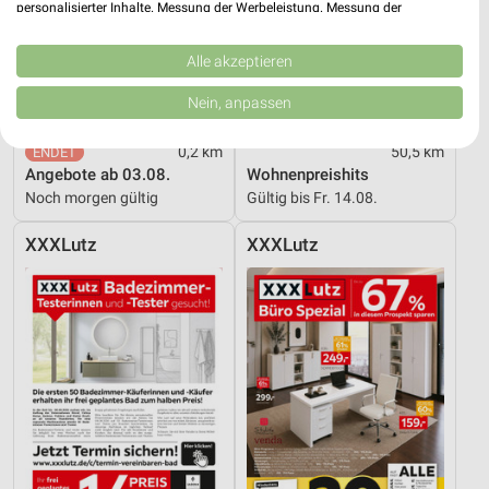
personalisierter Inhalte. Messung der Werbeleistung. Messung der
Performance von Inhalten. Analyse von Zielgruppen durch Statistiken oder
Kombinationen von Daten aus verschiedenen Quellen. Entwicklung und
Verbesserung der Angebote. Verwendung reduzierter Daten zur Auswahl
Alle akzeptieren
von Inhalten.
Daten können außerhalb der Europäischen Union weitergegeben und in die
Nein, anpassen
USA gesendet werden.
Ihre Einwilligung und die cookie Richtlinie gelten ausschließlich für diese
0,2 km
50,5 km
Website/App.
Angebote ab 03.08.
Wohnenpreishits
Partnerliste anzeigen (1 IAB-Anbieter)
Noch morgen gültig
Gültig bis Fr. 14.08.
Wir nutzen Ihre Daten für folgende Zwecke:
IAB-Verarbeitungszwecke:
XXXLutz
XXXLutz
Speichern von oder Zugriff auf Informationen
auf einem Endgerät
Verwendung reduzierter Daten zur Auswahl von
Werbeanzeigen
Erstellung von Profilen für personalisierte
Werbung
Verwendung von Profilen zur Auswahl
personalisierter Werbung