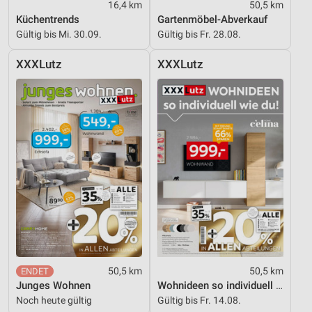
16,4 km
50,5 km
Geräte anhand von aktiv angeforderten
Küchentrends
Gartenmöbel-Abverkauf
Informationen identifizieren
Gültig bis Mi. 30.09.
Gültig bis Fr. 28.08.
Nicht-IAB-Verarbeitungszwecke:
XXXLutz
XXXLutz
Notwendig
Performance
Funktional
Werbung
50,5 km
50,5 km
Junges Wohnen
Wohnideen so individuell wie du!
Noch heute gültig
Gültig bis Fr. 14.08.