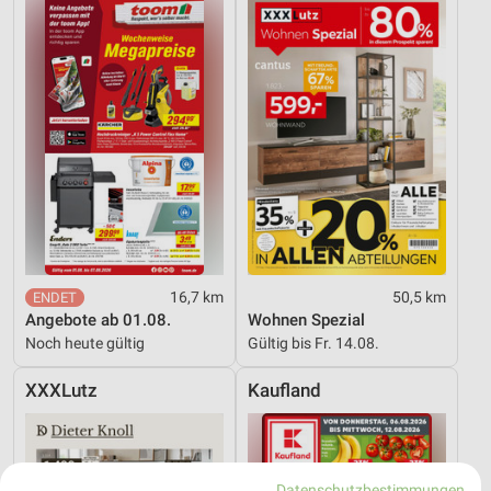
16,7 km
50,5 km
Angebote ab 01.08.
Wohnen Spezial
Noch heute gültig
Gültig bis Fr. 14.08.
XXXLutz
Kaufland
Datenschutzbestimmungen