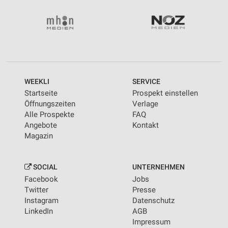
Wir nutzen Ihre Daten für folgende Zwecke:
IAB-Verarbeitungszwecke:
Speichern von oder Zugriff auf Informationen
auf einem Endgerät
Verwendung reduzierter Daten zur Auswahl von
Werbeanzeigen
WEEKLI
SERVICE
Erstellung von Profilen für personalisierte
Startseite
Prospekt einstellen
Werbung
Öffnungszeiten
Verlage
Alle Prospekte
FAQ
Verwendung von Profilen zur Auswahl
Angebote
Kontakt
personalisierter Werbung
Magazin
Erstellung von Profilen zur Personalisierung
von Inhalten
SOCIAL
UNTERNEHMEN
Verwendung von Profilen zur Auswahl
Facebook
Jobs
personalisierter Inhalte
Twitter
Presse
Instagram
Datenschutz
Messung der Werbeleistung
LinkedIn
AGB
Impressum