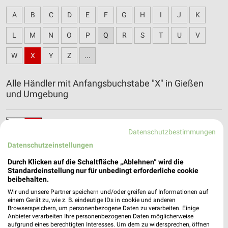
A
B
C
D
E
F
G
H
I
J
K
L
M
N
O
P
Q
R
S
T
U
V
W
X
Y
Z
...
Alle Händler mit Anfangsbuchstabe "X" in Gießen
und Umgebung
XXXLutz Katalog und Prospekte für Eschborn
Datenschutzbestimmungen
Datenschutzeinstellungen
Durch Klicken auf die Schaltfläche „Ablehnen“ wird die
Standardeinstellung nur für unbedingt erforderliche cookie
beibehalten.
Wir und unsere Partner speichern und/oder greifen auf Informationen auf
einem Gerät zu, wie z. B. eindeutige IDs in cookie und anderen
Browserspeichern, um personenbezogene Daten zu verarbeiten. Einige
Anbieter verarbeiten Ihre personenbezogenen Daten möglicherweise
aufgrund eines berechtigten Interesses. Um dem zu widersprechen, öffnen