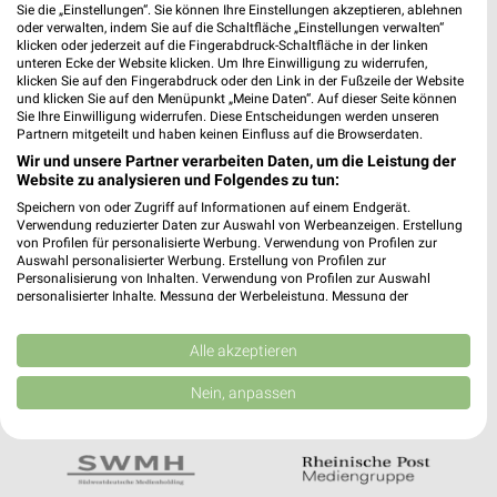
Noch mehr Angebote in
Sie die „Einstellungen“. Sie können Ihre Einstellungen akzeptieren, ablehnen
oder verwalten, indem Sie auf die Schaltfläche „Einstellungen verwalten“
der weekli App!
klicken oder jederzeit auf die Fingerabdruck-Schaltfläche in der linken
unteren Ecke der Website klicken. Um Ihre Einwilligung zu widerrufen,
klicken Sie auf den Fingerabdruck oder den Link in der Fußzeile der Website
und klicken Sie auf den Menüpunkt „Meine Daten“. Auf dieser Seite können
Sie Ihre Einwilligung widerrufen. Diese Entscheidungen werden unseren
Partnern mitgeteilt und haben keinen Einfluss auf die Browserdaten.
Wir und unsere Partner verarbeiten Daten, um die Leistung der
Website zu analysieren und Folgendes zu tun:
Jetzt kostenlos laden
Speichern von oder Zugriff auf Informationen auf einem Endgerät.
Verwendung reduzierter Daten zur Auswahl von Werbeanzeigen. Erstellung
von Profilen für personalisierte Werbung. Verwendung von Profilen zur
Auswahl personalisierter Werbung. Erstellung von Profilen zur
Prospekte App für Android
Personalisierung von Inhalten. Verwendung von Profilen zur Auswahl
personalisierter Inhalte. Messung der Werbeleistung. Messung der
Prospekte App für iOS
Performance von Inhalten. Analyse von Zielgruppen durch Statistiken oder
Kombinationen von Daten aus verschiedenen Quellen. Entwicklung und
Kostenlos im App Store erhältlich
Verbesserung der Angebote. Verwendung reduzierter Daten zur Auswahl
Alle akzeptieren
von Inhalten.
Daten können außerhalb der Europäischen Union weitergegeben und in die
Nein, anpassen
USA gesendet werden.
In Kooperation mit:
Ihre Einwilligung und die cookie Richtlinie gelten ausschließlich für diese
Website/App.
Partnerliste anzeigen (1 IAB-Anbieter)