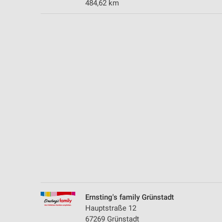
484,62 km
Messung der Performance von Inhalten
Analyse von Zielgruppen durch Statistiken oder Kombinationen 
Quellen
Entwicklung und Verbesserung der Angebote
Verwendung reduzierter Daten zur Auswahl von Inhalten
IAB-Besonderheiten:
Verwendung genauer Standortdaten
Geräte anhand von aktiv angeforderten Informationen identifizie
Nicht-IAB-Verarbeitungszwecke:
Notwendig
Performance
Ernsting's family Grünstadt
Funktional
Hauptstraße 12
67269 Grünstadt
Werbung