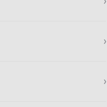
❯
❯
❯