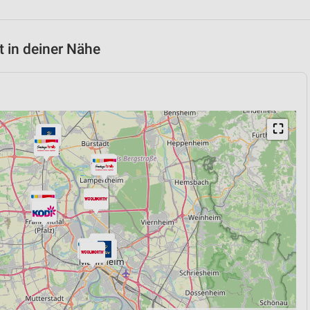
 in deiner Nähe
⛶