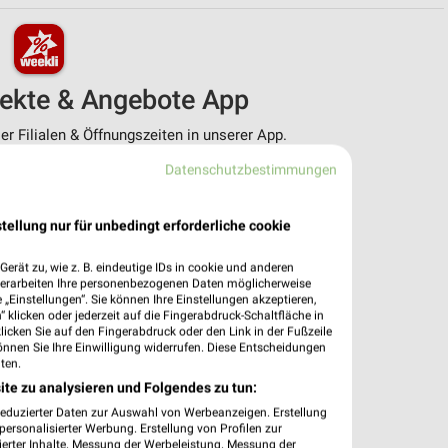
pekte & Angebote App
r Filialen & Öffnungszeiten in unserer App.
Datenschutzbestimmungen
e Angebote
ieblingshändler
htigungen bei neuen Prospekten
tellung nur für unbedingt erforderliche cookie
 Einkauf stressfrei planen
erät zu, wie z. B. eindeutige IDs in cookie und anderen
 App jetzt laden oder QR-Code scannen.
verarbeiten Ihre personenbezogenen Daten möglicherweise
„Einstellungen“. Sie können Ihre Einstellungen akzeptieren,
 klicken oder jederzeit auf die Fingerabdruck-Schaltfläche in
klicken Sie auf den Fingerabdruck oder den Link in der Fußzeile
önnen Sie Ihre Einwilligung widerrufen. Diese Entscheidungen
ten.
ite zu analysieren und Folgendes zu tun:
reduzierter Daten zur Auswahl von Werbeanzeigen. Erstellung
ersonalisierter Werbung. Erstellung von Profilen zur
ierter Inhalte. Messung der Werbeleistung. Messung der