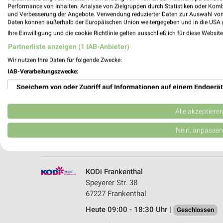
Performance von Inhalten. Analyse von Zielgruppen durch Statistiken oder Kom
und Verbesserung der Angebote. Verwendung reduzierter Daten zur Auswahl von
Daten können außerhalb der Europäischen Union weitergegeben und in die USA 
Ihre Einwilligung und die cookie Richtlinie gelten ausschließlich für diese Websit
Partnerliste anzeigen (1 IAB-Anbieter)
Wir nutzen Ihre Daten für folgende Zwecke:
IAB-Verarbeitungszwecke:
Speichern von oder Zugriff auf Informationen auf einem Endgerät
Tchibo Filiale mit Kaffee Bar Frankenthal
Speyerer Strasse 20
Verwendung reduzierter Daten zur Auswahl von Werbeanzeigen
67227 Frankenthal
Alle akzeptiere
Heute 09:00 - 18:30 Uhr |
Geschlossen
Erstellung von Profilen für personalisierte Werbung
Nein, anpassen
484,56 km • Angebote: 5 Prospekte
Verwendung von Profilen zur Auswahl personalisierter Werbung
Erstellung von Profilen zur Personalisierung von Inhalten
KODi Frankenthal
Speyerer Str. 38
Verwendung von Profilen zur Auswahl personalisierter Inhalte
67227 Frankenthal
Heute 09:00 - 18:30 Uhr |
Messung der Werbeleistung
Geschlossen