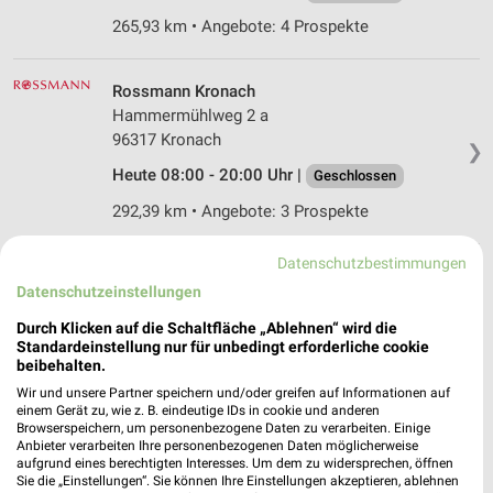
265,93 km • Angebote: 4 Prospekte
Rossmann Kronach
Hammermühlweg 2 a
96317 Kronach
❯
Heute 08:00 - 20:00 Uhr |
Geschlossen
292,39 km • Angebote: 3 Prospekte
Datenschutzbestimmungen
dm Kronach
Datenschutzeinstellungen
Hammermühlweg 9
96317 Kronach
Durch Klicken auf die Schaltfläche „Ablehnen“ wird die
❯
Standardeinstellung nur für unbedingt erforderliche cookie
Heute 08:00 - 20:00 Uhr |
Geschlossen
beibehalten.
Wir und unsere Partner speichern und/oder greifen auf Informationen auf
292,54 km
einem Gerät zu, wie z. B. eindeutige IDs in cookie und anderen
Browserspeichern, um personenbezogene Daten zu verarbeiten. Einige
Anbieter verarbeiten Ihre personenbezogenen Daten möglicherweise
dm Hof
aufgrund eines berechtigten Interesses. Um dem zu widersprechen, öffnen
Sie die „Einstellungen“. Sie können Ihre Einstellungen akzeptieren, ablehnen
Hans-Böckler-Straße 23