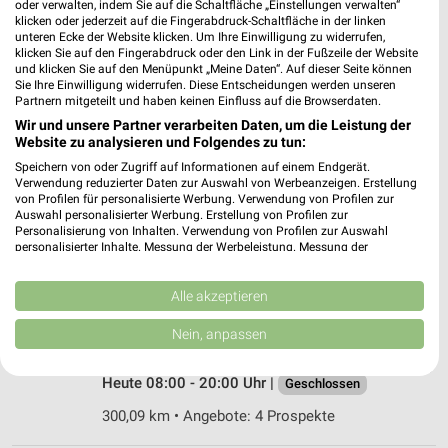
oder verwalten, indem Sie auf die Schaltfläche „Einstellungen verwalten“
95032 Hof
klicken oder jederzeit auf die Fingerabdruck-Schaltfläche in der linken
❯
unteren Ecke der Website klicken. Um Ihre Einwilligung zu widerrufen,
Heute 08:00 - 20:00 Uhr |
Geschlossen
klicken Sie auf den Fingerabdruck oder den Link in der Fußzeile der Website
und klicken Sie auf den Menüpunkt „Meine Daten“. Auf dieser Seite können
266,90 km
Sie Ihre Einwilligung widerrufen. Diese Entscheidungen werden unseren
Partnern mitgeteilt und haben keinen Einfluss auf die Browserdaten.
Wir und unsere Partner verarbeiten Daten, um die Leistung der
dm Kulmbach
Website zu analysieren und Folgendes zu tun:
Albert-Ruckdeschel-Straße 27
Speichern von oder Zugriff auf Informationen auf einem Endgerät.
95326 Kulmbach
Verwendung reduzierter Daten zur Auswahl von Werbeanzeigen. Erstellung
❯
von Profilen für personalisierte Werbung. Verwendung von Profilen zur
Heute 08:00 - 20:00 Uhr |
Auswahl personalisierter Werbung. Erstellung von Profilen zur
Geschlossen
Personalisierung von Inhalten. Verwendung von Profilen zur Auswahl
300,02 km
personalisierter Inhalte. Messung der Werbeleistung. Messung der
Performance von Inhalten. Analyse von Zielgruppen durch Statistiken oder
Kombinationen von Daten aus verschiedenen Quellen. Entwicklung und
Verbesserung der Angebote. Verwendung reduzierter Daten zur Auswahl
Alle akzeptieren
Müller Kulmbach
von Inhalten.
Daten können außerhalb der Europäischen Union weitergegeben und in die
Albert Ruckdeschel Str. 27a
Nein, anpassen
USA gesendet werden.
95326 Kulmbach
❯
Ihre Einwilligung und die cookie Richtlinie gelten ausschließlich für diese
Website/App.
Heute 08:00 - 20:00 Uhr |
Geschlossen
Partnerliste anzeigen (1 IAB-Anbieter)
300,09 km • Angebote: 4 Prospekte
Wir nutzen Ihre Daten für folgende Zwecke: