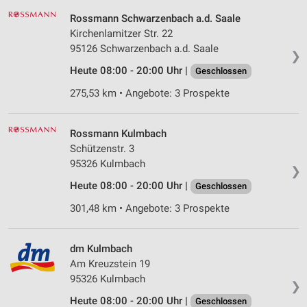
IAB-Verarbeitungszwecke:
Rossmann Schwarzenbach a.d. Saale
Speichern von oder Zugriff auf Informationen
Kirchenlamitzer Str. 22
auf einem Endgerät
95126 Schwarzenbach a.d. Saale
❯
Verwendung reduzierter Daten zur Auswahl von
Heute 08:00 - 20:00 Uhr |
Geschlossen
Werbeanzeigen
275,53 km • Angebote: 3 Prospekte
Erstellung von Profilen für personalisierte
Werbung
Rossmann Kulmbach
Verwendung von Profilen zur Auswahl
Schützenstr. 3
personalisierter Werbung
95326 Kulmbach
❯
Heute 08:00 - 20:00 Uhr |
Erstellung von Profilen zur Personalisierung
Geschlossen
von Inhalten
301,48 km • Angebote: 3 Prospekte
Verwendung von Profilen zur Auswahl
personalisierter Inhalte
dm Kulmbach
Am Kreuzstein 19
Messung der Werbeleistung
95326 Kulmbach
❯
Messung der Performance von Inhalten
Heute 08:00 - 20:00 Uhr |
Geschlossen