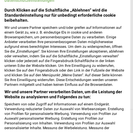
Datenschutzeinstellungen
281,45 km • Angebote: 2 Prospekte
Durch Klicken auf die Schaltfläche „Ablehnen“ wird die
Standardeinstellung nur für unbedingt erforderliche cookie
ALDI SÜD Münchberg
beibehalten.
August-Horch-Straße 24
Wir und unsere Partner speichern und/oder greifen auf Informationen auf
95213 Münchberg
einem Gerät zu, wie z. B. eindeutige IDs in cookie und anderen
❯
Browserspeichern, um personenbezogene Daten zu verarbeiten. Einige
Heute 08:00 - 20:00 Uhr |
Geöffnet
Anbieter verarbeiten Ihre personenbezogenen Daten möglicherweise
aufgrund eines berechtigten Interesses. Um dem zu widersprechen, öffnen
281,36 km • Angebote: 6 Prospekte
Sie die „Einstellungen“. Sie können Ihre Einstellungen akzeptieren, ablehnen
oder verwalten, indem Sie auf die Schaltfläche „Einstellungen verwalten“
klicken oder jederzeit auf die Fingerabdruck-Schaltfläche in der linken
unteren Ecke der Website klicken. Um Ihre Einwilligung zu widerrufen,
NORMA Münchberg
klicken Sie auf den Fingerabdruck oder den Link in der Fußzeile der Website
Helmbrechtser Str. 4
und klicken Sie auf den Menüpunkt „Meine Daten“. Auf dieser Seite können
Sie Ihre Einwilligung widerrufen. Diese Entscheidungen werden unseren
95213 Münchberg
❯
Partnern mitgeteilt und haben keinen Einfluss auf die Browserdaten.
Heute 07:00 - 20:00 Uhr |
Geöffnet
Wir und unsere Partner verarbeiten Daten, um die Leistung der
Website zu analysieren und Folgendes zu tun:
281,57 km • Angebote: 4 Prospekte
Speichern von oder Zugriff auf Informationen auf einem Endgerät.
Verwendung reduzierter Daten zur Auswahl von Werbeanzeigen. Erstellung
von Profilen für personalisierte Werbung. Verwendung von Profilen zur
Auswahl personalisierter Werbung. Erstellung von Profilen zur
Discounter Angebote und Prospekte für
Personalisierung von Inhalten. Verwendung von Profilen zur Auswahl
personalisierter Inhalte. Messung der Werbeleistung. Messung der
Geroldsgrün
Performance von Inhalten. Analyse von Zielgruppen durch Statistiken oder