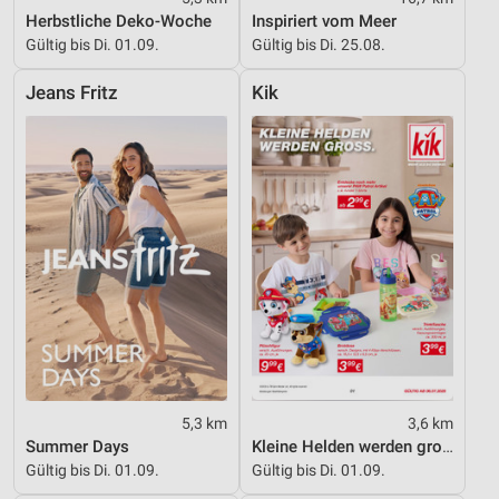
Inhalten
Herbstliche Deko-Woche
Inspiriert vom Meer
Gültig bis Di. 01.09.
Gültig bis Di. 25.08.
IAB-Besonderheiten:
Verwendung genauer Standortdaten
Jeans Fritz
Kik
Geräte anhand von aktiv angeforderten
Informationen identifizieren
Nicht-IAB-Verarbeitungszwecke:
Notwendig
Performance
Funktional
Werbung
5,3 km
3,6 km
Summer Days
Kleine Helden werden gross
Gültig bis Di. 01.09.
Gültig bis Di. 01.09.