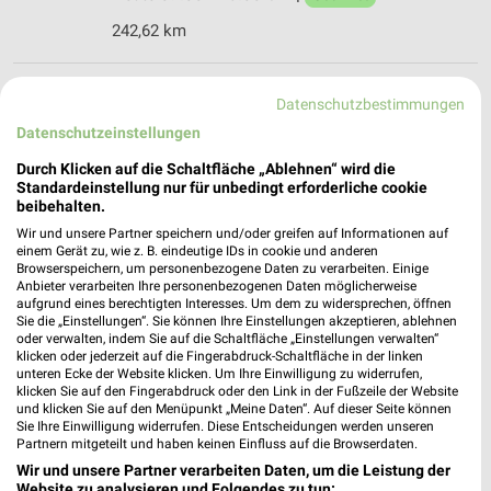
242,62 km
Takko Fashion Duderstadt
Datenschutzbestimmungen
Marktstraße 22
Datenschutzeinstellungen
37115 Duderstadt
❯
Durch Klicken auf die Schaltfläche „Ablehnen“ wird die
Heute 09:00 - 18:30 Uhr |
Geöffnet
Standardeinstellung nur für unbedingt erforderliche cookie
beibehalten.
242,70 km
Wir und unsere Partner speichern und/oder greifen auf Informationen auf
einem Gerät zu, wie z. B. eindeutige IDs in cookie und anderen
Browserspeichern, um personenbezogene Daten zu verarbeiten. Einige
C&A Duderstadt
Anbieter verarbeiten Ihre personenbezogenen Daten möglicherweise
Marktstrasse 43
aufgrund eines berechtigten Interesses. Um dem zu widersprechen, öffnen
Sie die „Einstellungen“. Sie können Ihre Einstellungen akzeptieren, ablehnen
37115 Duderstadt
❯
oder verwalten, indem Sie auf die Schaltfläche „Einstellungen verwalten“
klicken oder jederzeit auf die Fingerabdruck-Schaltfläche in der linken
Heute 09:30 - 18:30 Uhr |
Geöffnet
unteren Ecke der Website klicken. Um Ihre Einwilligung zu widerrufen,
klicken Sie auf den Fingerabdruck oder den Link in der Fußzeile der Website
242,66 km
und klicken Sie auf den Menüpunkt „Meine Daten“. Auf dieser Seite können
Sie Ihre Einwilligung widerrufen. Diese Entscheidungen werden unseren
Partnern mitgeteilt und haben keinen Einfluss auf die Browserdaten.
Jeans Fritz Duderstadt
Wir und unsere Partner verarbeiten Daten, um die Leistung der
Marktstraße 39
Website zu analysieren und Folgendes zu tun: