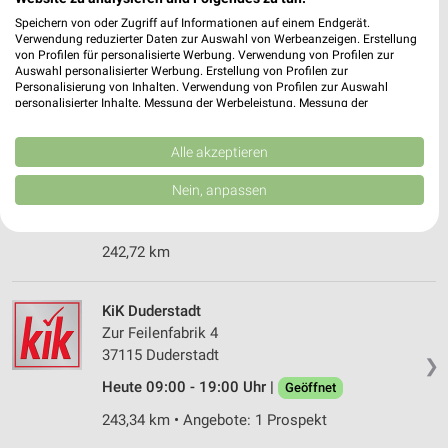
37115 Duderstadt
Speichern von oder Zugriff auf Informationen auf einem Endgerät.
❯
Verwendung reduzierter Daten zur Auswahl von Werbeanzeigen. Erstellung
Heute 09:30 - 18:30 Uhr |
Geöffnet
von Profilen für personalisierte Werbung. Verwendung von Profilen zur
Auswahl personalisierter Werbung. Erstellung von Profilen zur
242,67 km • Angebote: 1 Prospekt
Personalisierung von Inhalten. Verwendung von Profilen zur Auswahl
personalisierter Inhalte. Messung der Werbeleistung. Messung der
Performance von Inhalten. Analyse von Zielgruppen durch Statistiken oder
Kombinationen von Daten aus verschiedenen Quellen. Entwicklung und
E+R Hauptgeschäft Duderstadt
Verbesserung der Angebote. Verwendung reduzierter Daten zur Auswahl
Alle akzeptieren
Marktstraße 29
von Inhalten.
Daten können außerhalb der Europäischen Union weitergegeben und in die
37115 Duderstadt
Nein, anpassen
❯
USA gesendet werden.
Heute 09:00 - 18:00 Uhr |
Geöffnet
Ihre Einwilligung und die cookie Richtlinie gelten ausschließlich für diese
Website/App.
242,72 km
Partnerliste anzeigen (1 IAB-Anbieter)
Wir nutzen Ihre Daten für folgende Zwecke:
KiK Duderstadt
IAB-Verarbeitungszwecke:
Zur Feilenfabrik 4
Speichern von oder Zugriff auf Informationen
37115 Duderstadt
auf einem Endgerät
❯
Heute 09:00 - 19:00 Uhr |
Geöffnet
Verwendung reduzierter Daten zur Auswahl von
Werbeanzeigen
243,34 km • Angebote: 1 Prospekt