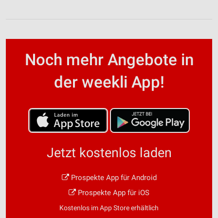
Noch mehr Angebote in
der weekli App!
Jetzt kostenlos laden
Prospekte App für Android
Prospekte App für iOS
Kostenlos im App Store erhältlich