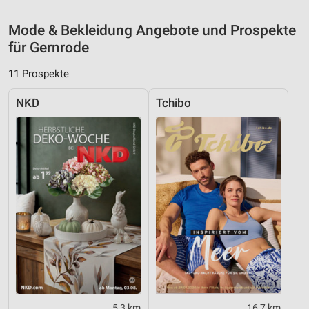
Erstellung von Profilen für personalisierte
Werbung
Mode & Bekleidung Angebote und Prospekte
für Gernrode
Verwendung von Profilen zur Auswahl
personalisierter Werbung
11 Prospekte
Erstellung von Profilen zur Personalisierung
von Inhalten
NKD
Tchibo
Verwendung von Profilen zur Auswahl
personalisierter Inhalte
Messung der Werbeleistung
Messung der Performance von Inhalten
Analyse von Zielgruppen durch Statistiken oder
Kombinationen von Daten aus verschiedenen
Quellen
Entwicklung und Verbesserung der Angebote
Verwendung reduzierter Daten zur Auswahl von
5,3 km
16,7 km