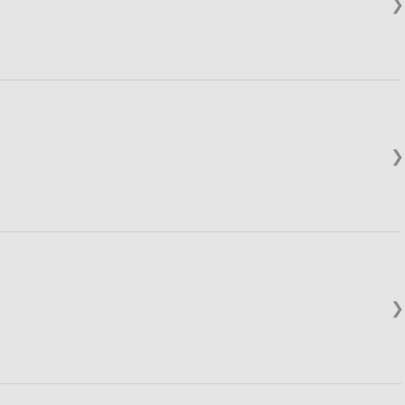
❯
❯
❯