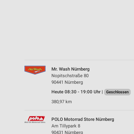
Messung der Performance von Inhalten
Analyse von Zielgruppen durch Statistiken oder Kombinationen 
Quellen
Entwicklung und Verbesserung der Angebote
Verwendung reduzierter Daten zur Auswahl von Inhalten
IAB-Besonderheiten:
Verwendung genauer Standortdaten
Mr. Wash Nürnberg
Nopitschstraße 80
Geräte anhand von aktiv angeforderten Informationen identifizie
90441 Nürnberg
Nicht-IAB-Verarbeitungszwecke:
Heute 08:30 - 19:00 Uhr |
Geschlossen
Notwendig
380,97 km
Performance
POLO Motorrad Store Nürnberg
Funktional
Am Tillypark 8
90431 Nürnberg
Werbung