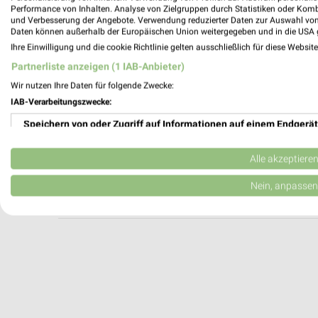
A.T.U Nürnberg - Langwasser
Performance von Inhalten. Analyse von Zielgruppen durch Statistiken oder Kom
und Verbesserung der Angebote. Verwendung reduzierter Daten zur Auswahl von
Zollhausstraße 26
Daten können außerhalb der Europäischen Union weitergegeben und in die USA 
90469 Nürnberg
Ihre Einwilligung und die cookie Richtlinie gelten ausschließlich für diese Websit
Heute 07:30 - 17:00 Uhr |
Geschlossen
Partnerliste anzeigen (1 IAB-Anbieter)
381,90 km
Wir nutzen Ihre Daten für folgende Zwecke:
IAB-Verarbeitungszwecke:
Speichern von oder Zugriff auf Informationen auf einem Endgerät
pitstop Nürnberg
Schweinauer Hauptstr. 150
Verwendung reduzierter Daten zur Auswahl von Werbeanzeigen
90441 Nürnberg
Alle akzeptiere
Heute 08:00 - 18:00 Uhr |
Geschlossen
Erstellung von Profilen für personalisierte Werbung
Nein, anpassen
381,72 km
Verwendung von Profilen zur Auswahl personalisierter Werbung
Erstellung von Profilen zur Personalisierung von Inhalten
Verwendung von Profilen zur Auswahl personalisierter Inhalte
Messung der Werbeleistung