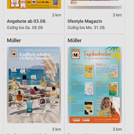
Quellen
Entwicklung und Verbesserung der Angebote
3 km
3 km
Angebote ab 03.08.
lifestyle Magazin
Verwendung reduzierter Daten zur Auswahl von
Gültig bis Sa. 08.08.
Gültig bis Mo. 31.08.
Inhalten
Müller
Müller
IAB-Besonderheiten:
Verwendung genauer Standortdaten
Geräte anhand von aktiv angeforderten
Informationen identifizieren
Nicht-IAB-Verarbeitungszwecke:
Notwendig
Performance
Funktional
Werbung
3 km
3 km