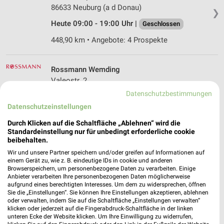
86633 Neuburg (a d Donau)
❯
Heute 09:00 - 19:00 Uhr |
Geschlossen
448,90 km • Angebote: 4 Prospekte
Rossmann Wemding
Valeostr. 2
86650 Wemding
Datenschutzbestimmungen
❯
Datenschutzeinstellungen
Heute 08:00 - 20:00 Uhr |
Geschlossen
Durch Klicken auf die Schaltfläche „Ablehnen“ wird die
447,77 km • Angebote: 3 Prospekte
Standardeinstellung nur für unbedingt erforderliche cookie
beibehalten.
Wir und unsere Partner speichern und/oder greifen auf Informationen auf
Rossmann Neuburg a.d. Donau
einem Gerät zu, wie z. B. eindeutige IDs in cookie und anderen
Nördliche Grünauer Str. 1
Browserspeichern, um personenbezogene Daten zu verarbeiten. Einige
86633 Neuburg a.d. Donau
Anbieter verarbeiten Ihre personenbezogenen Daten möglicherweise
❯
aufgrund eines berechtigten Interesses. Um dem zu widersprechen, öffnen
Heute 08:00 - 20:00 Uhr |
Geschlossen
Sie die „Einstellungen“. Sie können Ihre Einstellungen akzeptieren, ablehnen
oder verwalten, indem Sie auf die Schaltfläche „Einstellungen verwalten“
448,08 km • Angebote: 3 Prospekte
klicken oder jederzeit auf die Fingerabdruck-Schaltfläche in der linken
unteren Ecke der Website klicken. Um Ihre Einwilligung zu widerrufen,