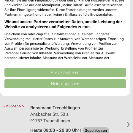
klicken Sie auf den Fingerabdruck oder den Link in der Fußzeile der Website
und klicken Sie auf den Menüpunkt „Meine Daten“. Auf dieser Seite können
Rossmann Höchstädt
Sie Ihre Einwilligung widerrufen. Diese Entscheidungen werden unseren
Donauwörther Str. 8
Partnern mitgeteilt und haben keinen Einfluss auf die Browserdaten.
89420 Höchstädt
Wir und unsere Partner verarbeiten Daten, um die Leistung der
❯
Website zu analysieren und Folgendes zu tun:
Heute 08:00 - 20:00 Uhr |
Geschlossen
Speichern von oder Zugriff auf Informationen auf einem Endgerät.
Verwendung reduzierter Daten zur Auswahl von Werbeanzeigen. Erstellung
478,03 km • Angebote: 3 Prospekte
von Profilen für personalisierte Werbung. Verwendung von Profilen zur
Auswahl personalisierter Werbung. Erstellung von Profilen zur
Personalisierung von Inhalten. Verwendung von Profilen zur Auswahl
dm Langweid a.Lech
personalisierter Inhalte. Messung der Werbeleistung. Messung der
Performance von Inhalten. Analyse von Zielgruppen durch Statistiken oder
Am Lehenauweg 2c
Kombinationen von Daten aus verschiedenen Quellen. Entwicklung und
86462 Langweid a.Lech
Verbesserung der Angebote. Verwendung reduzierter Daten zur Auswahl
Alle akzeptieren
❯
von Inhalten.
Heute 08:00 - 20:00 Uhr |
Geschlossen
Daten können außerhalb der Europäischen Union weitergegeben und in die
Nein, anpassen
USA gesendet werden.
485,73 km
Ihre Einwilligung und die cookie Richtlinie gelten ausschließlich für diese
Website/App.
Partnerliste anzeigen (1 IAB-Anbieter)
Rossmann Treuchtlingen
Wir nutzen Ihre Daten für folgende Zwecke:
Ansbacher Str. 50 a
IAB-Verarbeitungszwecke:
91757 Treuchtlingen
❯
Speichern von oder Zugriff auf Informationen
Heute 08:00 - 20:00 Uhr |
Geschlossen