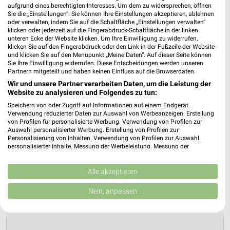
aufgrund eines berechtigten Interesses. Um dem zu widersprechen, öffnen
Sie die „Einstellungen“. Sie können Ihre Einstellungen akzeptieren, ablehnen
oder verwalten, indem Sie auf die Schaltfläche „Einstellungen verwalten“
klicken oder jederzeit auf die Fingerabdruck-Schaltfläche in der linken
unteren Ecke der Website klicken. Um Ihre Einwilligung zu widerrufen,
klicken Sie auf den Fingerabdruck oder den Link in der Fußzeile der Website
und klicken Sie auf den Menüpunkt „Meine Daten“. Auf dieser Seite können
Sie Ihre Einwilligung widerrufen. Diese Entscheidungen werden unseren
Partnern mitgeteilt und haben keinen Einfluss auf die Browserdaten.
Wir und unsere Partner verarbeiten Daten, um die Leistung der
Website zu analysieren und Folgendes zu tun:
Speichern von oder Zugriff auf Informationen auf einem Endgerät.
Verwendung reduzierter Daten zur Auswahl von Werbeanzeigen. Erstellung
von Profilen für personalisierte Werbung. Verwendung von Profilen zur
Auswahl personalisierter Werbung. Erstellung von Profilen zur
Personalisierung von Inhalten. Verwendung von Profilen zur Auswahl
personalisierter Inhalte. Messung der Werbeleistung. Messung der
Performance von Inhalten. Analyse von Zielgruppen durch Statistiken oder
Kombinationen von Daten aus verschiedenen Quellen. Entwicklung und
Verbesserung der Angebote. Verwendung reduzierter Daten zur Auswahl
Alle akzeptieren
von Inhalten.
Daten können außerhalb der Europäischen Union weitergegeben und in die
Nein, anpassen
USA gesendet werden.
Ihre Einwilligung und die cookie Richtlinie gelten ausschließlich für diese
Website/App.
Partnerliste anzeigen (1 IAB-Anbieter)