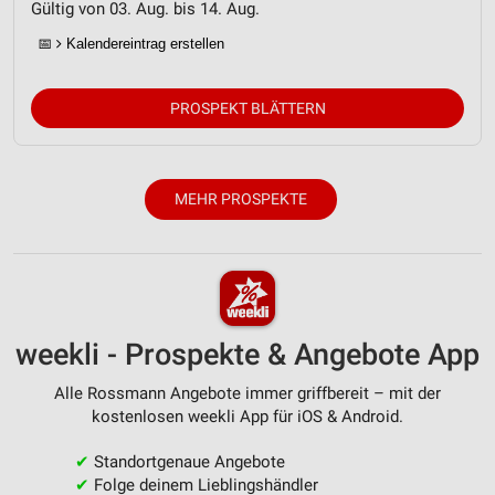
Gültig von 03. Aug. bis 14. Aug.
Messung der Performance von Inhalten
📅
Kalendereintrag erstellen
Analyse von Zielgruppen durch Statistiken oder
Kombinationen von Daten aus verschiedenen
Quellen
PROSPEKT BLÄTTERN
Entwicklung und Verbesserung der Angebote
Verwendung reduzierter Daten zur Auswahl von
MEHR PROSPEKTE
Inhalten
IAB-Besonderheiten:
Verwendung genauer Standortdaten
Geräte anhand von aktiv angeforderten
weekli - Prospekte & Angebote App
Informationen identifizieren
Nicht-IAB-Verarbeitungszwecke:
Alle Rossmann Angebote immer griffbereit – mit der
kostenlosen weekli App für iOS & Android.
Notwendig
✔
Standortgenaue Angebote
Performance
✔
Folge deinem Lieblingshändler