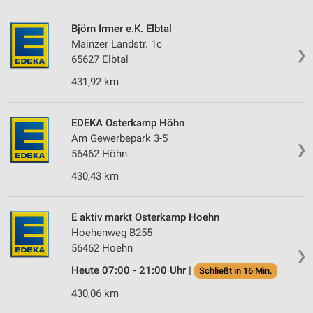
Björn Irmer e.K. Elbtal
Mainzer Landstr. 1c
❯
65627 Elbtal
431,92 km
EDEKA Osterkamp Höhn
Am Gewerbepark 3-5
❯
56462 Höhn
430,43 km
E aktiv markt Osterkamp Hoehn
Hoehenweg B255
56462 Hoehn
❯
Heute 07:00 - 21:00 Uhr |
Schließt in 16 Min.
430,06 km