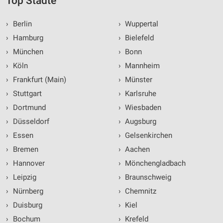
Top Städte
›
Berlin
›
Wuppertal
›
Hamburg
›
Bielefeld
›
München
›
Bonn
›
Köln
›
Mannheim
›
Frankfurt (Main)
›
Münster
›
Stuttgart
›
Karlsruhe
›
Dortmund
›
Wiesbaden
›
Düsseldorf
›
Augsburg
›
Essen
›
Gelsenkirchen
›
Bremen
›
Aachen
›
Hannover
›
Mönchengladbach
›
Leipzig
›
Braunschweig
›
Nürnberg
›
Chemnitz
›
Duisburg
›
Kiel
›
Bochum
›
Krefeld