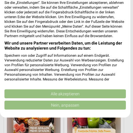
Sie die „Einstellungen“. Sie können Ihre Einstellungen akzeptieren, ablehnen
oder verwalten, indem Sie auf die Schaltfläche „Einstellungen verwalten“
klicken oder jederzeit auf die Fingerabdruck-Schaltfläche in der linken
unteren Ecke der Website klicken. Um Ihre Einwilligung zu widerrufen,
klicken Sie auf den Fingerabdruck oder den Link in der Fußzeile der Website
und klicken Sie auf den Menüpunkt „Meine Daten“. Auf dieser Seite können
Sie Ihre Einwilligung widerrufen. Diese Entscheidungen werden unseren
Partnern mitgeteilt und haben keinen Einfluss auf die Browserdaten.
Wir und unsere Partner verarbeiten Daten, um die Leistung der
Website zu analysieren und Folgendes zu tun:
Speichern von oder Zugriff auf Informationen auf einem Endgerät.
Verwendung reduzierter Daten zur Auswahl von Werbeanzeigen. Erstellung
5,3 km
3,3 km
von Profilen für personalisierte Werbung. Verwendung von Profilen zur
Angebote ab 03.08.
Angebote ab 06.08.
Auswahl personalisierter Werbung. Erstellung von Profilen zur
Personalisierung von Inhalten. Verwendung von Profilen zur Auswahl
Noch morgen gültig
Gültig bis Mi. 12.08.
personalisierter Inhalte. Messung der Werbeleistung. Messung der
Performance von Inhalten. Analyse von Zielgruppen durch Statistiken oder
nahkauf
REWE
Kombinationen von Daten aus verschiedenen Quellen. Entwicklung und
Verbesserung der Angebote. Verwendung reduzierter Daten zur Auswahl
Alle akzeptieren
von Inhalten.
Daten können außerhalb der Europäischen Union weitergegeben und in die
Nein, anpassen
USA gesendet werden.
Ihre Einwilligung und die cookie Richtlinie gelten ausschließlich für diese
Website/App.
Partnerliste anzeigen (1 IAB-Anbieter)