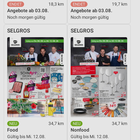
18,3 km
19,7 km
Angebote ab 03.08.
Angebote ab 03.08.
Werbung
Noch morgen gültig
Noch morgen gültig
SELGROS
SELGROS
34,7 km
34,7 km
Food
Nonfood
Gültig bis Mi. 12.08.
Gültig bis Mi. 12.08.