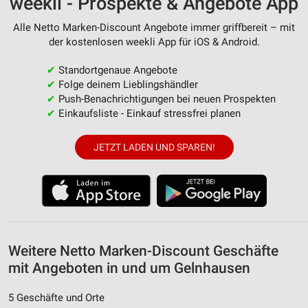
weekli - Prospekte & Angebote App
von Inhalten
Alle Netto Marken-Discount Angebote immer griffbereit – mit
Verwendung von Profilen zur Auswahl
der kostenlosen weekli App für iOS & Android.
personalisierter Inhalte
✔
Standortgenaue Angebote
Messung der Werbeleistung
✔
Folge deinem Lieblingshändler
✔
Push-Benachrichtigungen bei neuen Prospekten
Messung der Performance von Inhalten
✔
Einkaufsliste - Einkauf stressfrei planen
Analyse von Zielgruppen durch Statistiken oder
Kombinationen von Daten aus verschiedenen
JETZT LADEN UND SPAREN!
Quellen
Entwicklung und Verbesserung der Angebote
Verwendung reduzierter Daten zur Auswahl von
Inhalten
IAB-Besonderheiten:
Weitere Netto Marken-Discount Geschäfte
Verwendung genauer Standortdaten
mit Angeboten in und um Gelnhausen
Geräte anhand von aktiv angeforderten
5 Geschäfte und Orte
Informationen identifizieren