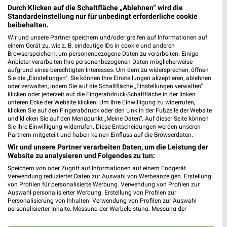
Durch Klicken auf die Schaltfläche „Ablehnen“ wird die
Standardeinstellung nur für unbedingt erforderliche cookie
WEIN
SPIRITUOSEN
GETRÄNKE
GRILLEN
AKTIONE
beibehalten.
Wir und unsere Partner speichern und/oder greifen auf Informationen auf
einem Gerät zu, wie z. B. eindeutige IDs in cookie und anderen
Browserspeichern, um personenbezogene Daten zu verarbeiten. Einige
Anbieter verarbeiten Ihre personenbezogenen Daten möglicherweise
aufgrund eines berechtigten Interesses. Um dem zu widersprechen, öffnen
Sie die „Einstellungen“. Sie können Ihre Einstellungen akzeptieren, ablehnen
oder verwalten, indem Sie auf die Schaltfläche „Einstellungen verwalten“
klicken oder jederzeit auf die Fingerabdruck-Schaltfläche in der linken
unteren Ecke der Website klicken. Um Ihre Einwilligung zu widerrufen,
klicken Sie auf den Fingerabdruck oder den Link in der Fußzeile der Website
und klicken Sie auf den Menüpunkt „Meine Daten“. Auf dieser Seite können
Sie Ihre Einwilligung widerrufen. Diese Entscheidungen werden unseren
Partnern mitgeteilt und haben keinen Einfluss auf die Browserdaten.
Wir und unsere Partner verarbeiten Daten, um die Leistung der
Website zu analysieren und Folgendes zu tun:
Speichern von oder Zugriff auf Informationen auf einem Endgerät.
Verwendung reduzierter Daten zur Auswahl von Werbeanzeigen. Erstellung
von Profilen für personalisierte Werbung. Verwendung von Profilen zur
Auswahl personalisierter Werbung. Erstellung von Profilen zur
Jetzt alle "Wein" Themen entdecken!
Personalisierung von Inhalten. Verwendung von Profilen zur Auswahl
personalisierter Inhalte. Messung der Werbeleistung. Messung der
Performance von Inhalten. Analyse von Zielgruppen durch Statistiken oder
Kombinationen von Daten aus verschiedenen Quellen. Entwicklung und