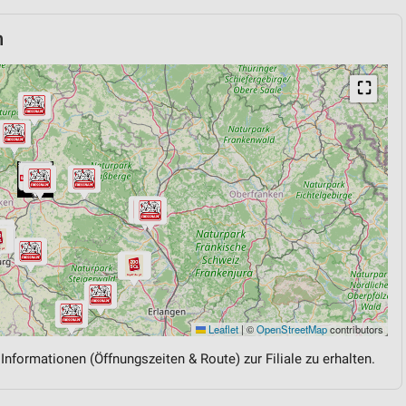
m
⛶
Leaflet
|
©
OpenStreetMap
contributors
 Informationen (Öffnungszeiten & Route) zur Filiale zu erhalten.