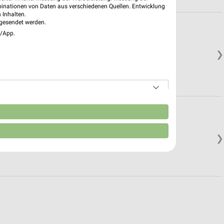
binationen von Daten aus verschiedenen Quellen. Entwicklung
 Inhalten.
gesendet werden.
e/App.
❯
n
❯