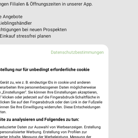
en Filialen & Öffnungszeiten in unserer App.
e Angebote
ieblingshändler
htigungen bei neuen Prospekten
 Einkauf stressfrei planen
 App jetzt laden oder QR-Code scannen.
Datenschutzbestimmungen
tellung nur für unbedingt erforderliche cookie
erät zu, wie z. B. eindeutige IDs in cookie und anderen
verarbeiten Ihre personenbezogenen Daten möglicherweise
„Einstellungen“. Sie können Ihre Einstellungen akzeptieren,
 klicken oder jederzeit auf die Fingerabdruck-Schaltfläche in
klicken Sie auf den Fingerabdruck oder den Link in der Fußzeile
önnen Sie Ihre Einwilligung widerrufen. Diese Entscheidungen
ten.
ite zu analysieren und Folgendes zu tun:
reduzierter Daten zur Auswahl von Werbeanzeigen. Erstellung
ersonalisierter Werbung. Erstellung von Profilen zur
ierter Inhalte. Messung der Werbeleistung. Messung der