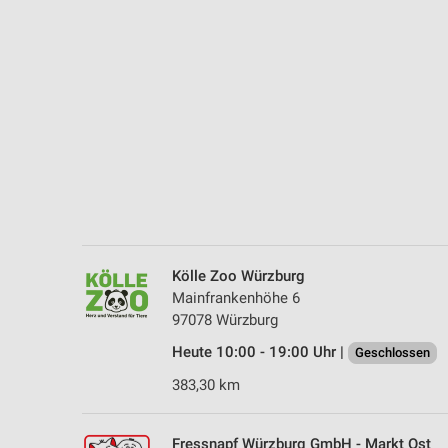
Messung der Performance von Inhalten
Analyse von Zielgruppen durch Statistiken oder Kombinationen 
Quellen
Entwicklung und Verbesserung der Angebote
Verwendung reduzierter Daten zur Auswahl von Inhalten
IAB-Besonderheiten:
Verwendung genauer Standortdaten
Geräte anhand von aktiv angeforderten Informationen identifizie
Kölle Zoo Würzburg
Nicht-IAB-Verarbeitungszwecke:
Mainfrankenhöhe 6
97078 Würzburg
Notwendig
Heute 10:00 - 19:00 Uhr |
Geschlossen
Performance
383,30 km
Funktional
Fressnapf Würzburg GmbH - Markt Ost
Werbung