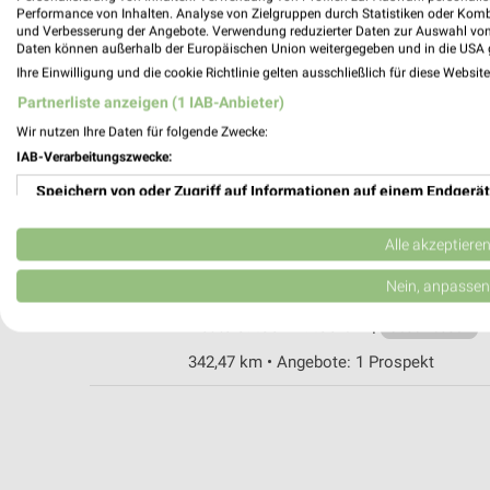
Performance von Inhalten. Analyse von Zielgruppen durch Statistiken oder Kom
und Verbesserung der Angebote. Verwendung reduzierter Daten zur Auswahl von
Daten können außerhalb der Europäischen Union weitergegeben und in die USA 
Fressnapf Bad Kissingen
Ihre Einwilligung und die cookie Richtlinie gelten ausschließlich für diese Websit
Sieboldstraße 1
Partnerliste anzeigen (1 IAB-Anbieter)
97688 Bad Kissingen
Wir nutzen Ihre Daten für folgende Zwecke:
Heute 09:00 - 19:00 Uhr |
Geschlossen
IAB-Verarbeitungszwecke:
345,29 km • Angebote: 1 Prospekt
Speichern von oder Zugriff auf Informationen auf einem Endgerät
Verwendung reduzierter Daten zur Auswahl von Werbeanzeigen
Fressnapf Haßfurt
Alle akzeptiere
Schweinfurter Straße 2
Erstellung von Profilen für personalisierte Werbung
Nein, anpassen
97437 Haßfurt
Heute 09:00 - 19:00 Uhr |
Verwendung von Profilen zur Auswahl personalisierter Werbung
Geschlossen
342,47 km • Angebote: 1 Prospekt
Erstellung von Profilen zur Personalisierung von Inhalten
Verwendung von Profilen zur Auswahl personalisierter Inhalte
Messung der Werbeleistung