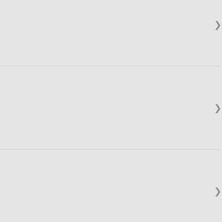
❯
❯
❯