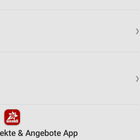
❯
❯
pekte & Angebote App