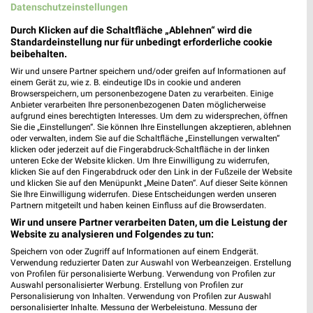
Junges Wohnen
Schlafzimmer Spezial
Datenschutzeinstellungen
Noch heute gültig
Noch heute gültig
Durch Klicken auf die Schaltfläche „Ablehnen“ wird die
Standardeinstellung nur für unbedingt erforderliche cookie
XXXLutz
XXXLutz
beibehalten.
Wir und unsere Partner speichern und/oder greifen auf Informationen auf
einem Gerät zu, wie z. B. eindeutige IDs in cookie und anderen
Browserspeichern, um personenbezogene Daten zu verarbeiten. Einige
Anbieter verarbeiten Ihre personenbezogenen Daten möglicherweise
aufgrund eines berechtigten Interesses. Um dem zu widersprechen, öffnen
Sie die „Einstellungen“. Sie können Ihre Einstellungen akzeptieren, ablehnen
oder verwalten, indem Sie auf die Schaltfläche „Einstellungen verwalten“
klicken oder jederzeit auf die Fingerabdruck-Schaltfläche in der linken
unteren Ecke der Website klicken. Um Ihre Einwilligung zu widerrufen,
klicken Sie auf den Fingerabdruck oder den Link in der Fußzeile der Website
und klicken Sie auf den Menüpunkt „Meine Daten“. Auf dieser Seite können
Sie Ihre Einwilligung widerrufen. Diese Entscheidungen werden unseren
Partnern mitgeteilt und haben keinen Einfluss auf die Browserdaten.
Wir und unsere Partner verarbeiten Daten, um die Leistung der
Website zu analysieren und Folgendes zu tun:
Speichern von oder Zugriff auf Informationen auf einem Endgerät.
22,5 km
22,5 km
Verwendung reduzierter Daten zur Auswahl von Werbeanzeigen. Erstellung
Junges Wohnen
Bis zu 62% in diesem prospekt
von Profilen für personalisierte Werbung. Verwendung von Profilen zur
Auswahl personalisierter Werbung. Erstellung von Profilen zur
Gültig bis Fr. 14.08.
Noch heute gültig
Personalisierung von Inhalten. Verwendung von Profilen zur Auswahl
personalisierter Inhalte. Messung der Werbeleistung. Messung der