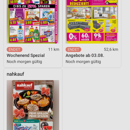
Geräte anhand von aktiv angeforderten
Informationen identifizieren
Nicht-IAB-Verarbeitungszwecke:
Notwendig
Performance
Funktional
11 km
52,6 km
Wochenend Spezial
Angebote ab 03.08.
Werbung
Noch morgen gültig
Noch morgen gültig
nahkauf