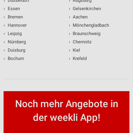
›
Düsseldorf
›
Augsburg
›
Essen
›
Gelsenkirchen
›
Bremen
›
Aachen
›
Hannover
›
Mönchengladbach
›
Leipzig
›
Braunschweig
›
Nürnberg
›
Chemnitz
›
Duisburg
›
Kiel
›
Bochum
›
Krefeld
Noch mehr Angebote in
der weekli App!