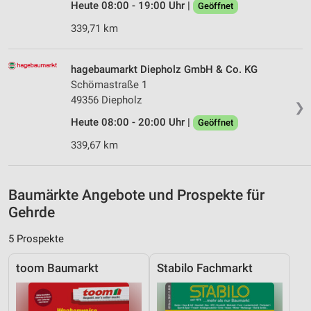
Heute 08:00 - 19:00 Uhr |
Geöffnet
von Inhalten
339,71 km
Verwendung von Profilen zur Auswahl
personalisierter Inhalte
hagebaumarkt Diepholz GmbH & Co. KG
Messung der Werbeleistung
Schömastraße 1
49356 Diepholz
Messung der Performance von Inhalten
❯
Heute 08:00 - 20:00 Uhr |
Geöffnet
Analyse von Zielgruppen durch Statistiken oder
339,67 km
Kombinationen von Daten aus verschiedenen
Quellen
Entwicklung und Verbesserung der Angebote
Baumärkte Angebote und Prospekte für
Gehrde
Verwendung reduzierter Daten zur Auswahl von
Inhalten
5 Prospekte
IAB-Besonderheiten:
toom Baumarkt
Stabilo Fachmarkt
Verwendung genauer Standortdaten
Geräte anhand von aktiv angeforderten
Informationen identifizieren