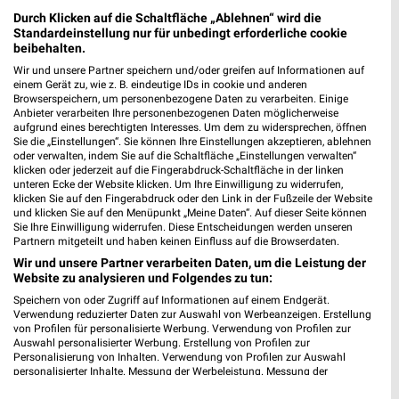
Werner-von-Siemens-Str. 2
Durch Klicken auf die Schaltfläche „Ablehnen“ wird die
49584 Fürstenau
Standardeinstellung nur für unbedingt erforderliche cookie
❯
beibehalten.
Heute 07:30 - 18:00 Uhr |
Geöffnet
Wir und unsere Partner speichern und/oder greifen auf Informationen auf
einem Gerät zu, wie z. B. eindeutige IDs in cookie und anderen
386,79 km
Browserspeichern, um personenbezogene Daten zu verarbeiten. Einige
Anbieter verarbeiten Ihre personenbezogenen Daten möglicherweise
aufgrund eines berechtigten Interesses. Um dem zu widersprechen, öffnen
Sonderpreis Baumarkt Fürstenau
Sie die „Einstellungen“. Sie können Ihre Einstellungen akzeptieren, ablehnen
oder verwalten, indem Sie auf die Schaltfläche „Einstellungen verwalten“
Werner-von-Siemens-Straße 1-3
klicken oder jederzeit auf die Fingerabdruck-Schaltfläche in der linken
49584 Fürstenau
❯
unteren Ecke der Website klicken. Um Ihre Einwilligung zu widerrufen,
klicken Sie auf den Fingerabdruck oder den Link in der Fußzeile der Website
Heute 08:00 - 19:00 Uhr |
Geöffnet
und klicken Sie auf den Menüpunkt „Meine Daten“. Auf dieser Seite können
Sie Ihre Einwilligung widerrufen. Diese Entscheidungen werden unseren
386,82 km • Angebote: 2 Prospekte
Partnern mitgeteilt und haben keinen Einfluss auf die Browserdaten.
Wir und unsere Partner verarbeiten Daten, um die Leistung der
Website zu analysieren und Folgendes zu tun:
Kolde Gartentechnik Wallenhorst
Speichern von oder Zugriff auf Informationen auf einem Endgerät.
Hansastraße 16
Verwendung reduzierter Daten zur Auswahl von Werbeanzeigen. Erstellung
49134 Wallenhorst
von Profilen für personalisierte Werbung. Verwendung von Profilen zur
❯
Auswahl personalisierter Werbung. Erstellung von Profilen zur
Heute 08:00 - 18:00 Uhr |
Geöffnet
Personalisierung von Inhalten. Verwendung von Profilen zur Auswahl
personalisierter Inhalte. Messung der Werbeleistung. Messung der
366,76 km
Performance von Inhalten. Analyse von Zielgruppen durch Statistiken oder