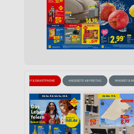
WEIN
HANDY & SMARTPHONE
ANGEBOTE AB FREITAG
WHISKEY & W