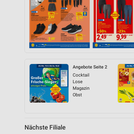
Messung der Performance von Inhalten
Analyse von Zielgruppen durch Statistiken oder Kombinationen 
Quellen
Entwicklung und Verbesserung der Angebote
Verwendung reduzierter Daten zur Auswahl von Inhalten
IAB-Besonderheiten:
Verwendung genauer Standortdaten
Angebote Seite 2
Cocktail
Geräte anhand von aktiv angeforderten Informationen identifizie
Lose
Nicht-IAB-Verarbeitungszwecke:
Magazin
Obst
Notwendig
Performance
Funktional
Nächste Filiale
Werbung