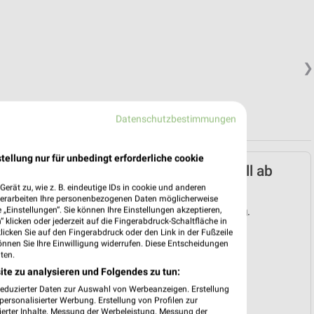
❯
Datenschutzbestimmungen
tellung nur für unbedingt erforderliche cookie
Lidl Prospekt für Gefell ab
Mo. den 10.08.
erät zu, wie z. B. eindeutige IDs in cookie und anderen
verarbeiten Ihre personenbezogenen Daten möglicherweise
„Einstellungen“. Sie können Ihre Einstellungen akzeptieren,
Gültig von 10. Aug. bis 15. Aug.
 klicken oder jederzeit auf die Fingerabdruck-Schaltfläche in
klicken Sie auf den Fingerabdruck oder den Link in der Fußzeile
📅
Kalendereintrag erstellen
önnen Sie Ihre Einwilligung widerrufen. Diese Entscheidungen
ten.
ite zu analysieren und Folgendes zu tun:
❯
reduzierter Daten zur Auswahl von Werbeanzeigen. Erstellung
PROSPEKT BLÄTTERN
ersonalisierter Werbung. Erstellung von Profilen zur
ierter Inhalte. Messung der Werbeleistung. Messung der