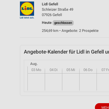
Lidl Gefell
Schleizer Straße 49
07926 Gefell
Heute
geschlossen
254,69 km • Angebote: 2 Prospekte
Angebote-Kalender für Lidl in Gefel
Aug.
03
Mo
04
Di
05
Mi
06
Do
07
F
MEH