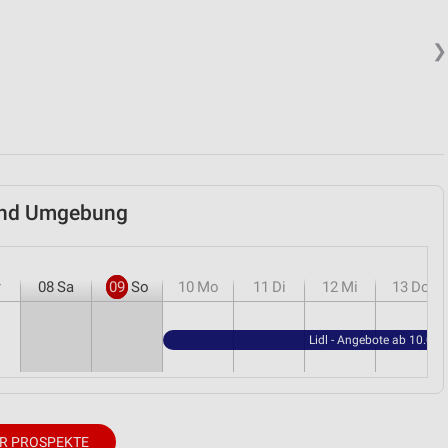
❯
l und Umgebung
r
08
Sa
09
So
10
Mo
11
Di
12
Mi
13
Do
Lidl - Angebote ab 10.08.
R PROSPEKTE