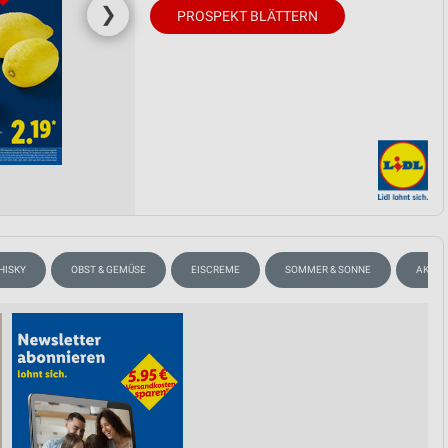
❯
PROSPEKT BLÄTTERN
HISKY
OBST & GEMÜSE
EISCREME
SOMMER & SONNE
AKTIO