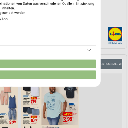
binationen von Daten aus verschiedenen Quellen. Entwicklung
 Inhalten.
gesendet werden.
e/App.
n
KAFFEE
EISCREME
GEWINNSPIEL
ANGEBOTE ZUR FUSSBALL-WELT