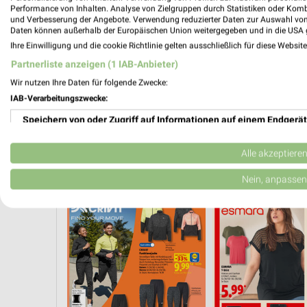
Performance von Inhalten. Analyse von Zielgruppen durch Statistiken oder Kom
und Verbesserung der Angebote. Verwendung reduzierter Daten zur Auswahl von
Daten können außerhalb der Europäischen Union weitergegeben und in die USA 
Ihre Einwilligung und die cookie Richtlinie gelten ausschließlich für diese Websit
Partnerliste anzeigen (1 IAB-Anbieter)
Wir nutzen Ihre Daten für folgende Zwecke:
IAB-Verarbeitungszwecke:
Speichern von oder Zugriff auf Informationen auf einem Endgerät
Verwendung reduzierter Daten zur Auswahl von Werbeanzeigen
Alle akzeptiere
IELZEUG
MODETRENDS
CLEVER SPAREN
VEGANE ANGEBOTE
Erstellung von Profilen für personalisierte Werbung
Nein, anpassen
Verwendung von Profilen zur Auswahl personalisierter Werbung
Erstellung von Profilen zur Personalisierung von Inhalten
Verwendung von Profilen zur Auswahl personalisierter Inhalte
Messung der Werbeleistung