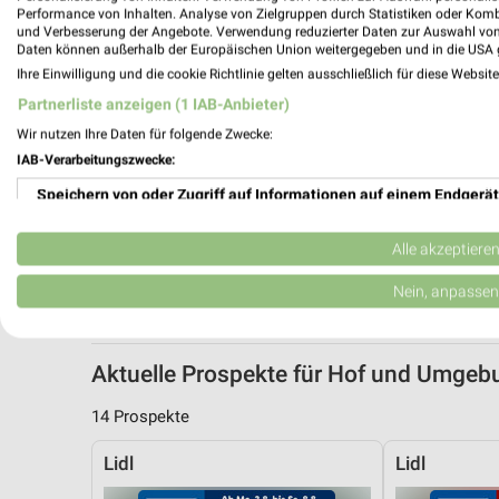
Performance von Inhalten. Analyse von Zielgruppen durch Statistiken oder Kom
und Verbesserung der Angebote. Verwendung reduzierter Daten zur Auswahl von
Daten können außerhalb der Europäischen Union weitergegeben und in die USA 
Ihre Einwilligung und die cookie Richtlinie gelten ausschließlich für diese Websit
Partnerliste anzeigen (1 IAB-Anbieter)
Wir nutzen Ihre Daten für folgende Zwecke:
IAB-Verarbeitungszwecke:
Speichern von oder Zugriff auf Informationen auf einem Endgerät
Verwendung reduzierter Daten zur Auswahl von Werbeanzeigen
Alle akzeptiere
Erstellung von Profilen für personalisierte Werbung
Nein, anpassen
Verwendung von Profilen zur Auswahl personalisierter Werbung
Aktuelle Prospekte für Hof und Umgeb
Erstellung von Profilen zur Personalisierung von Inhalten
14 Prospekte
Verwendung von Profilen zur Auswahl personalisierter Inhalte
Lidl
Lidl
Messung der Werbeleistung