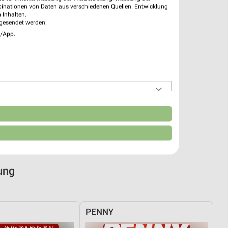
binationen von Daten aus verschiedenen Quellen. Entwicklung
 Inhalten.
gesendet werden.
e/App.
n
ung
PENNY