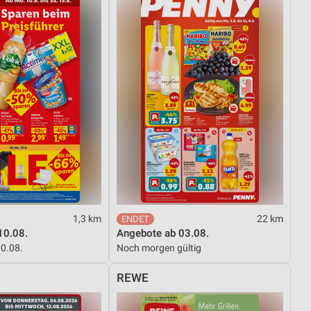
von Daten aus verschiedenen
ren
1,3 km
22 km
10.08.
Angebote ab 03.08.
10.08.
Noch morgen gültig
REWE