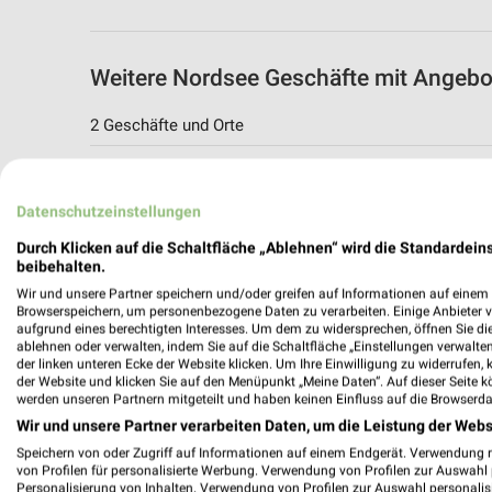
Weitere Nordsee Geschäfte mit Angebo
2 Geschäfte und Orte
NORDSEE Autobahnraststätte Osterfeld O
BAB A 9 / Fahrtrichtung Nord
Datenschutzeinstellungen
06667 Stößen
Durch Klicken auf die Schaltfläche „Ablehnen“ wird die Standardeins
272,29 km
beibehalten.
Wir und unsere Partner speichern und/oder greifen auf Informationen auf einem G
Browserspeichern, um personenbezogene Daten zu verarbeiten. Einige Anbieter 
Nordsee Angebote in Plauen
aufgrund eines berechtigten Interesses. Um dem zu widersprechen, öffnen Sie die 
ablehnen oder verwalten, indem Sie auf die Schaltfläche „Einstellungen verwalten“
Plauen, Deutschland
der linken unteren Ecke der Website klicken. Um Ihre Einwilligung zu widerrufen, 
der Website und klicken Sie auf den Menüpunkt „Meine Daten“. Auf dieser Seite k
werden unseren Partnern mitgeteilt und haben keinen Einfluss auf die Browserda
241,59 km
Wir und unsere Partner verarbeiten Daten, um die Leistung der Webs
Speichern von oder Zugriff auf Informationen auf einem Endgerät. Verwendung 
von Profilen für personalisierte Werbung. Verwendung von Profilen zur Auswahl p
Personalisierung von Inhalten. Verwendung von Profilen zur Auswahl personalis