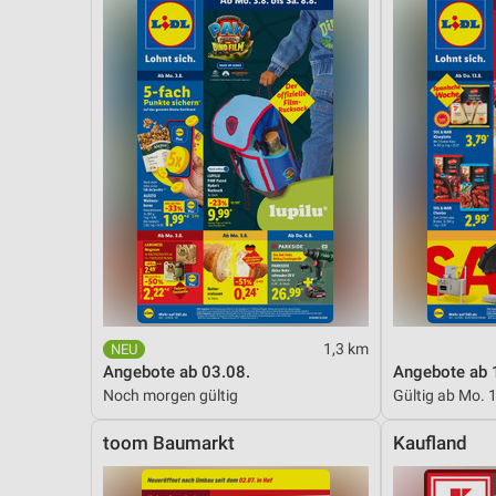
Messung der Performance von Inhalten
Analyse von Zielgruppen durch Statistiken oder Kombinationen 
Quellen
Entwicklung und Verbesserung der Angebote
Verwendung reduzierter Daten zur Auswahl von Inhalten
IAB-Besonderheiten:
Verwendung genauer Standortdaten
Geräte anhand von aktiv angeforderten Informationen identifizie
Nicht-IAB-Verarbeitungszwecke:
1,3 km
Notwendig
Angebote ab 03.08.
Angebote ab 
Noch morgen gültig
Gültig ab Mo. 
Performance
toom Baumarkt
Kaufland
Funktional
Werbung