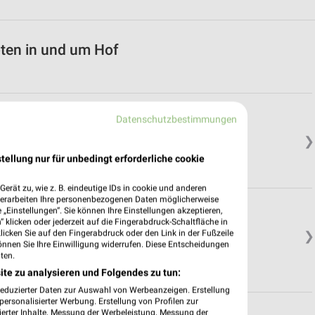
ten in und um Hof
st
Datenschutzbestimmungen
❯
tellung nur für unbedingt erforderliche cookie
erät zu, wie z. B. eindeutige IDs in cookie und anderen
verarbeiten Ihre personenbezogenen Daten möglicherweise
„Einstellungen“. Sie können Ihre Einstellungen akzeptieren,
 klicken oder jederzeit auf die Fingerabdruck-Schaltfläche in
klicken Sie auf den Fingerabdruck oder den Link in der Fußzeile
❯
önnen Sie Ihre Einwilligung widerrufen. Diese Entscheidungen
ten.
ite zu analysieren und Folgendes zu tun:
reduzierter Daten zur Auswahl von Werbeanzeigen. Erstellung
ersonalisierter Werbung. Erstellung von Profilen zur
ierter Inhalte. Messung der Werbeleistung. Messung der