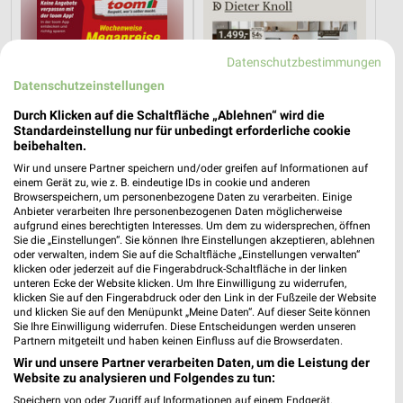
Datenschutzbestimmungen
Datenschutzeinstellungen
Durch Klicken auf die Schaltfläche „Ablehnen“ wird die
Standardeinstellung nur für unbedingt erforderliche cookie
beibehalten.
Wir und unsere Partner speichern und/oder greifen auf Informationen auf
einem Gerät zu, wie z. B. eindeutige IDs in cookie und anderen
Browserspeichern, um personenbezogene Daten zu verarbeiten. Einige
Anbieter verarbeiten Ihre personenbezogenen Daten möglicherweise
aufgrund eines berechtigten Interesses. Um dem zu widersprechen, öffnen
21,9 km
40,7 km
Sie die „Einstellungen“. Sie können Ihre Einstellungen akzeptieren, ablehnen
oder verwalten, indem Sie auf die Schaltfläche „Einstellungen verwalten“
Angebote ab 01.08.
Dieter Knoll
klicken oder jederzeit auf die Fingerabdruck-Schaltfläche in der linken
Noch morgen gültig
Gültig bis Fr. 14.08.
unteren Ecke der Website klicken. Um Ihre Einwilligung zu widerrufen,
klicken Sie auf den Fingerabdruck oder den Link in der Fußzeile der Website
und klicken Sie auf den Menüpunkt „Meine Daten“. Auf dieser Seite können
XXXLutz
XXXLutz
Sie Ihre Einwilligung widerrufen. Diese Entscheidungen werden unseren
Partnern mitgeteilt und haben keinen Einfluss auf die Browserdaten.
Wir und unsere Partner verarbeiten Daten, um die Leistung der
Website zu analysieren und Folgendes zu tun:
Speichern von oder Zugriff auf Informationen auf einem Endgerät.