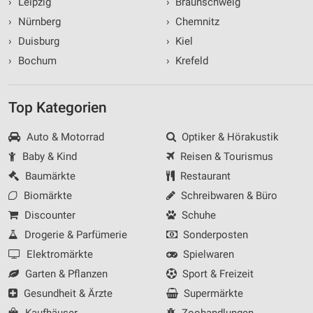
›
Leipzig
›
Braunschweig
›
Nürnberg
›
Chemnitz
›
Duisburg
›
Kiel
›
Bochum
›
Krefeld
Top Kategorien
Auto & Motorrad
Optiker & Hörakustik
Baby & Kind
Reisen & Tourismus
Baumärkte
Restaurant
Biomärkte
Schreibwaren & Büro
Discounter
Schuhe
Drogerie & Parfümerie
Sonderposten
Elektromärkte
Spielwaren
Garten & Pflanzen
Sport & Freizeit
Gesundheit & Ärzte
Supermärkte
Kaufhäuser
Zoohandlungen