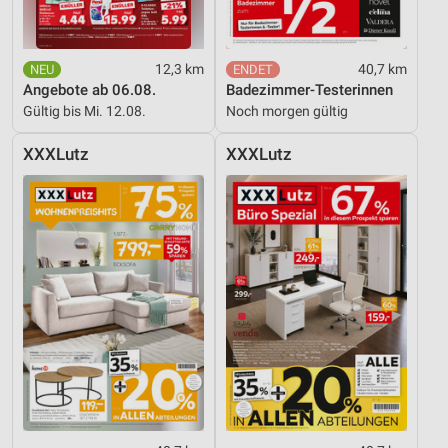
IAB-Besonderheiten:
Verwendung genauer Standortdaten
12,3 km
40,7 km
Angebote ab 06.08.
Badezimmer-Testerinnen
Geräte anhand von aktiv angeforderten
Informationen identifizieren
Gültig bis Mi. 12.08.
Noch morgen gültig
Nicht-IAB-Verarbeitungszwecke:
XXXLutz
XXXLutz
Notwendig
Performance
Funktional
Werbung