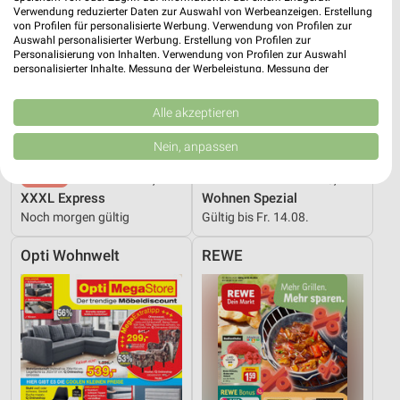
Verwendung reduzierter Daten zur Auswahl von Werbeanzeigen. Erstellung
von Profilen für personalisierte Werbung. Verwendung von Profilen zur
Auswahl personalisierter Werbung. Erstellung von Profilen zur
Personalisierung von Inhalten. Verwendung von Profilen zur Auswahl
personalisierter Inhalte. Messung der Werbeleistung. Messung der
Performance von Inhalten. Analyse von Zielgruppen durch Statistiken oder
Kombinationen von Daten aus verschiedenen Quellen. Entwicklung und
Verbesserung der Angebote. Verwendung reduzierter Daten zur Auswahl
Alle akzeptieren
von Inhalten.
Daten können außerhalb der Europäischen Union weitergegeben und in die
Nein, anpassen
USA gesendet werden.
Ihre Einwilligung und die cookie Richtlinie gelten ausschließlich für diese
44,7 km
40,7 km
Website/App.
XXXL Express
Wohnen Spezial
Partnerliste anzeigen (1 IAB-Anbieter)
Noch morgen gültig
Gültig bis Fr. 14.08.
Wir nutzen Ihre Daten für folgende Zwecke:
Opti Wohnwelt
REWE
IAB-Verarbeitungszwecke:
Speichern von oder Zugriff auf Informationen
auf einem Endgerät
Verwendung reduzierter Daten zur Auswahl von
Werbeanzeigen
Erstellung von Profilen für personalisierte