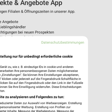
pekte & Angebote App
en Filialen & Öffnungszeiten in unserer App.
e Angebote
ieblingshändler
htigungen bei neuen Prospekten
 Einkauf stressfrei planen
Datenschutzbestimmungen
 App jetzt laden oder QR-Code scannen.
tellung nur für unbedingt erforderliche cookie
erät zu, wie z. B. eindeutige IDs in cookie und anderen
verarbeiten Ihre personenbezogenen Daten möglicherweise
„Einstellungen“. Sie können Ihre Einstellungen akzeptieren,
 klicken oder jederzeit auf die Fingerabdruck-Schaltfläche in
klicken Sie auf den Fingerabdruck oder den Link in der Fußzeile
önnen Sie Ihre Einwilligung widerrufen. Diese Entscheidungen
ten.
ite zu analysieren und Folgendes zu tun:
reduzierter Daten zur Auswahl von Werbeanzeigen. Erstellung
ersonalisierter Werbung. Erstellung von Profilen zur
ierter Inhalte. Messung der Werbeleistung. Messung der