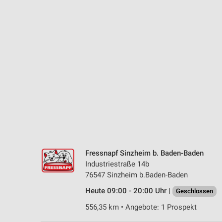
Messung der Performance von Inhalten
Analyse von Zielgruppen durch Statistiken oder Kombinationen 
Quellen
Entwicklung und Verbesserung der Angebote
Verwendung reduzierter Daten zur Auswahl von Inhalten
IAB-Besonderheiten:
Verwendung genauer Standortdaten
Geräte anhand von aktiv angeforderten Informationen identifizie
Nicht-IAB-Verarbeitungszwecke:
Fressnapf Sinzheim b. Baden-Baden
Notwendig
Industriestraße 14b
76547 Sinzheim b.Baden-Baden
Performance
Heute 09:00 - 20:00 Uhr |
Geschlossen
Funktional
556,35 km • Angebote: 1 Prospekt
Werbung