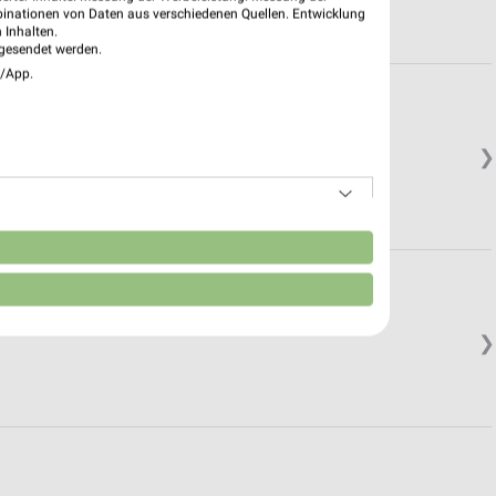
binationen von Daten aus verschiedenen Quellen. Entwicklung
 Inhalten.
gesendet werden.
e/App.
❯
n
❯