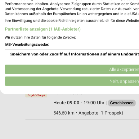
Performance von Inhalten. Analyse von Zielgruppen durch Statistiken oder Kom
und Verbesserung der Angebote. Verwendung reduzierter Daten zur Auswahl von
Daten können außerhalb der Europäischen Union weitergegeben und in die USA 
Ihre Einwilligung und die cookie Richtlinie gelten ausschließlich für diese Websit
Fressnapf Baden Baden Baden-Baden
Partnerliste anzeigen (1 IAB-Anbieter)
Gewerbepark Cité 18
Wir nutzen Ihre Daten für folgende Zwecke:
76532 Baden-Baden
IAB-Verarbeitungszwecke:
Heute 09:00 - 20:00 Uhr |
Geschlossen
Speichern von oder Zugriff auf Informationen auf einem Endgerät
554,38 km • Angebote: 1 Prospekt
Verwendung reduzierter Daten zur Auswahl von Werbeanzeigen
Alle akzeptiere
ZOO & Co. Rastatt
Erstellung von Profilen für personalisierte Werbung
Nein, anpassen
Karlsruher Str. 4
Verwendung von Profilen zur Auswahl personalisierter Werbung
76437 Rastatt
Heute 09:00 - 19:00 Uhr |
Geschlossen
Erstellung von Profilen zur Personalisierung von Inhalten
546,60 km • Angebote: 1 Prospekt
Verwendung von Profilen zur Auswahl personalisierter Inhalte
Messung der Werbeleistung