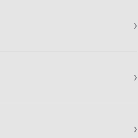
❯
❯
❯