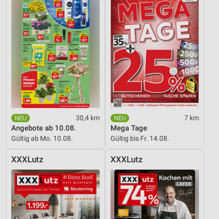
Verwendung von Profilen zur Auswahl
personalisierter Inhalte
Messung der Werbeleistung
Messung der Performance von Inhalten
Analyse von Zielgruppen durch Statistiken oder
Kombinationen von Daten aus verschiedenen
Quellen
30,4 km
7 km
Entwicklung und Verbesserung der Angebote
Angebote ab 10.08.
Mega Tage
Gültig ab Mo. 10.08.
Gültig bis Fr. 14.08.
Verwendung reduzierter Daten zur Auswahl von
Inhalten
XXXLutz
XXXLutz
IAB-Besonderheiten:
Verwendung genauer Standortdaten
Geräte anhand von aktiv angeforderten
Informationen identifizieren