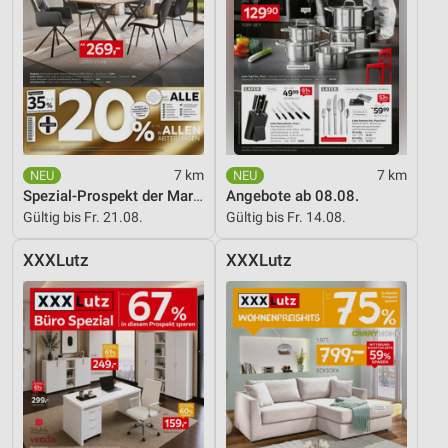
Nicht-IAB-Verarbeitungszwecke:
Notwendig
Performance
Funktional
Werbung
7 km
7 km
Spezial-Prospekt der Marken
Angebote ab 08.08.
Gültig bis Fr. 21.08.
Gültig bis Fr. 14.08.
XXXLutz
XXXLutz