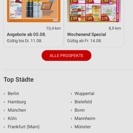
10,4 km
8,9 km
Angebote ab 05.08.
Wochenend Spezial
Gültig bis Di. 11.08.
Gültig ab Fr. 14.08.
ALLE PROSPEKTE
Top Städte
›
Berlin
›
Wuppertal
›
Hamburg
›
Bielefeld
›
München
›
Bonn
›
Köln
›
Mannheim
›
Frankfurt (Main)
›
Münster