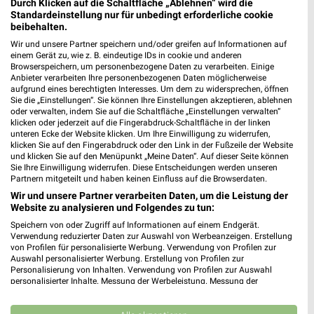
Durch Klicken auf die Schaltfläche „Ablehnen“ wird die
Hot Sommer Sale
Angebote ab 10.08.
Standardeinstellung nur für unbedingt erforderliche cookie
Gültig bis Sa. 29.08.
Gültig ab Mo. 10.08.
beibehalten.
Wir und unsere Partner speichern und/oder greifen auf Informationen auf
XXXLutz
Opti Wohnwelt
einem Gerät zu, wie z. B. eindeutige IDs in cookie und anderen
Browserspeichern, um personenbezogene Daten zu verarbeiten. Einige
Anbieter verarbeiten Ihre personenbezogenen Daten möglicherweise
aufgrund eines berechtigten Interesses. Um dem zu widersprechen, öffnen
Sie die „Einstellungen“. Sie können Ihre Einstellungen akzeptieren, ablehnen
oder verwalten, indem Sie auf die Schaltfläche „Einstellungen verwalten“
klicken oder jederzeit auf die Fingerabdruck-Schaltfläche in der linken
unteren Ecke der Website klicken. Um Ihre Einwilligung zu widerrufen,
klicken Sie auf den Fingerabdruck oder den Link in der Fußzeile der Website
und klicken Sie auf den Menüpunkt „Meine Daten“. Auf dieser Seite können
Sie Ihre Einwilligung widerrufen. Diese Entscheidungen werden unseren
Partnern mitgeteilt und haben keinen Einfluss auf die Browserdaten.
Wir und unsere Partner verarbeiten Daten, um die Leistung der
Website zu analysieren und Folgendes zu tun:
Speichern von oder Zugriff auf Informationen auf einem Endgerät.
Verwendung reduzierter Daten zur Auswahl von Werbeanzeigen. Erstellung
von Profilen für personalisierte Werbung. Verwendung von Profilen zur
Auswahl personalisierter Werbung. Erstellung von Profilen zur
7 km
49,4 km
Personalisierung von Inhalten. Verwendung von Profilen zur Auswahl
Dieter Knoll
Hot Sommer Sale
personalisierter Inhalte. Messung der Werbeleistung. Messung der
Gültig bis Fr. 14.08.
Gültig bis Sa. 29.08.
Performance von Inhalten. Analyse von Zielgruppen durch Statistiken oder
Kombinationen von Daten aus verschiedenen Quellen. Entwicklung und