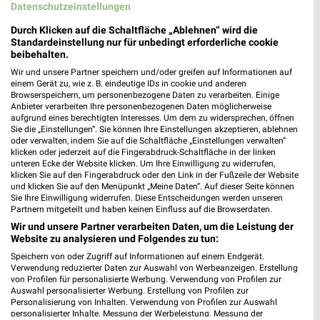
Datenschutzeinstellungen
Heute 09:00 - 19:00 Uhr |
Geschlossen
Durch Klicken auf die Schaltfläche „Ablehnen“ wird die
120,71 km
Standardeinstellung nur für unbedingt erforderliche cookie
beibehalten.
Wir und unsere Partner speichern und/oder greifen auf Informationen auf
REPO-Markt Forst
einem Gerät zu, wie z. B. eindeutige IDs in cookie und anderen
Gubener Straße 35
Browserspeichern, um personenbezogene Daten zu verarbeiten. Einige
03149 Forst
Anbieter verarbeiten Ihre personenbezogenen Daten möglicherweise
❯
aufgrund eines berechtigten Interesses. Um dem zu widersprechen, öffnen
Heute 09:00 - 19:00 Uhr |
Sie die „Einstellungen“. Sie können Ihre Einstellungen akzeptieren, ablehnen
Geschlossen
oder verwalten, indem Sie auf die Schaltfläche „Einstellungen verwalten“
klicken oder jederzeit auf die Fingerabdruck-Schaltfläche in der linken
120,36 km
unteren Ecke der Website klicken. Um Ihre Einwilligung zu widerrufen,
klicken Sie auf den Fingerabdruck oder den Link in der Fußzeile der Website
und klicken Sie auf den Menüpunkt „Meine Daten“. Auf dieser Seite können
MÄC-GEIZ Niesky
Sie Ihre Einwilligung widerrufen. Diese Entscheidungen werden unseren
Partnern mitgeteilt und haben keinen Einfluss auf die Browserdaten.
Horkaer Straße 17
Wir und unsere Partner verarbeiten Daten, um die Leistung der
02906 Niesky
❯
Website zu analysieren und Folgendes zu tun:
Heute 09:00 - 19:00 Uhr |
Geschlossen
Speichern von oder Zugriff auf Informationen auf einem Endgerät.
Verwendung reduzierter Daten zur Auswahl von Werbeanzeigen. Erstellung
167,76 km
von Profilen für personalisierte Werbung. Verwendung von Profilen zur
Auswahl personalisierter Werbung. Erstellung von Profilen zur
Personalisierung von Inhalten. Verwendung von Profilen zur Auswahl
personalisierter Inhalte. Messung der Werbeleistung. Messung der
REPO-Markt Niesky