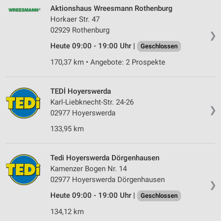
Erstellung von Profilen zur Personalisierung
Aktionshaus Wreesmann Rothenburg
von Inhalten
Horkaer Str. 47
02929 Rothenburg
❯
Verwendung von Profilen zur Auswahl
personalisierter Inhalte
Heute 09:00 - 19:00 Uhr |
Geschlossen
170,37 km • Angebote: 2 Prospekte
Messung der Werbeleistung
Messung der Performance von Inhalten
TEDİ Hoyerswerda
Karl-Liebknecht-Str. 24-26
Analyse von Zielgruppen durch Statistiken oder
❯
02977 Hoyerswerda
Kombinationen von Daten aus verschiedenen
Quellen
133,95 km
Entwicklung und Verbesserung der Angebote
Tedi Hoyerswerda Dörgenhausen
Verwendung reduzierter Daten zur Auswahl von
Kamenzer Bogen Nr. 14
Inhalten
02977 Hoyerswerda Dörgenhausen
❯
IAB-Besonderheiten:
Heute 09:00 - 19:00 Uhr |
Geschlossen
Verwendung genauer Standortdaten
134,12 km