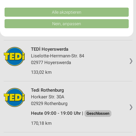
Performance von Inhalten. Analyse von Zielgruppen durch Statistiken oder
Kollmer Straße 1-3
Kombinationen von Daten aus verschiedenen Quellen. Entwicklung und
02906 Niesky
Verbesserung der Angebote. Verwendung reduzierter Daten zur Auswahl
Alle akzeptieren
❯
von Inhalten.
Heute 09:00 - 19:00 Uhr |
Geschlossen
Daten können außerhalb der Europäischen Union weitergegeben und in die
Nein, anpassen
USA gesendet werden.
168,09 km
Ihre Einwilligung und die cookie Richtlinie gelten ausschließlich für diese
Website/App.
Partnerliste anzeigen (1 IAB-Anbieter)
TEDİ Hoyerswerda
Wir nutzen Ihre Daten für folgende Zwecke:
Liselotte-Herrmann-Str. 84
❯
IAB-Verarbeitungszwecke:
02977 Hoyerswerda
Speichern von oder Zugriff auf Informationen
133,02 km
auf einem Endgerät
Verwendung reduzierter Daten zur Auswahl von
Tedi Rothenburg
Werbeanzeigen
Horkaer Str. 30A
02929 Rothenburg
Erstellung von Profilen für personalisierte
❯
Werbung
Heute 09:00 - 19:00 Uhr |
Geschlossen
170,18 km
Verwendung von Profilen zur Auswahl
personalisierter Werbung