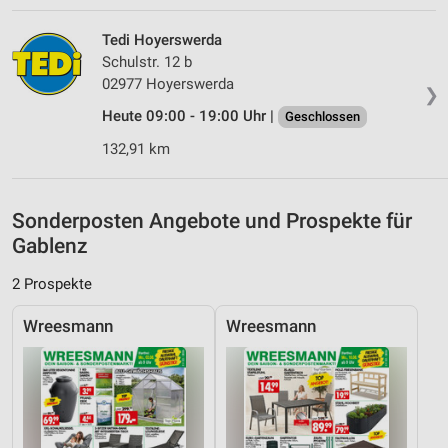
Geräte anhand von aktiv angeforderten
Informationen identifizieren
Tedi Hoyerswerda
Nicht-IAB-Verarbeitungszwecke:
Schulstr. 12 b
02977 Hoyerswerda
Notwendig
❯
Heute 09:00 - 19:00 Uhr |
Geschlossen
Performance
132,91 km
Funktional
Werbung
Sonderposten Angebote und Prospekte für
Gablenz
2 Prospekte
Wreesmann
Wreesmann