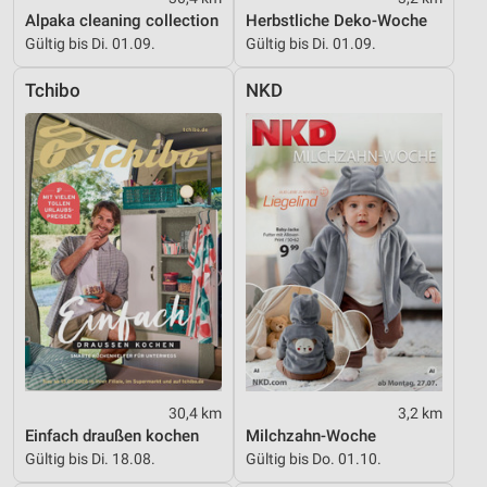
Geräte anhand von aktiv angeforderten
Alpaka cleaning collection
Herbstliche Deko-Woche
Informationen identifizieren
Gültig bis Di. 01.09.
Gültig bis Di. 01.09.
Nicht-IAB-Verarbeitungszwecke:
Tchibo
NKD
Notwendig
Performance
Funktional
Werbung
30,4 km
3,2 km
Einfach draußen kochen
Milchzahn-Woche
Gültig bis Di. 18.08.
Gültig bis Do. 01.10.