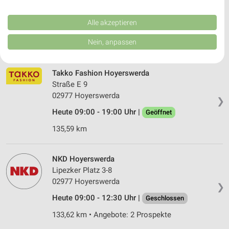
Performance von Inhalten. Analyse von Zielgruppen durch Statistiken oder
02929 Rothenburg/O.L.
❯
Kombinationen von Daten aus verschiedenen Quellen. Entwicklung und
Verbesserung der Angebote. Verwendung reduzierter Daten zur Auswahl
Alle akzeptieren
Heute 09:00 - 14:00 Uhr |
Geschlossen
von Inhalten.
Daten können außerhalb der Europäischen Union weitergegeben und in die
Nein, anpassen
169,30 km • Angebote: 2 Prospekte
USA gesendet werden.
Ihre Einwilligung und die cookie Richtlinie gelten ausschließlich für diese
Website/App.
Takko Fashion Hoyerswerda
Partnerliste anzeigen (1 IAB-Anbieter)
Straße E 9
Wir nutzen Ihre Daten für folgende Zwecke:
02977 Hoyerswerda
❯
IAB-Verarbeitungszwecke:
Heute 09:00 - 19:00 Uhr |
Geöffnet
Speichern von oder Zugriff auf Informationen
135,59 km
auf einem Endgerät
Verwendung reduzierter Daten zur Auswahl von
NKD Hoyerswerda
Werbeanzeigen
Lipezker Platz 3-8
Erstellung von Profilen für personalisierte
02977 Hoyerswerda
❯
Werbung
Heute 09:00 - 12:30 Uhr |
Geschlossen
Verwendung von Profilen zur Auswahl
133,62 km • Angebote: 2 Prospekte
personalisierter Werbung