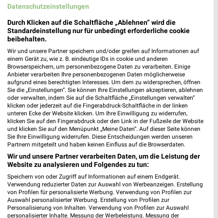
Datenschutzeinstellungen
167,76 km
Durch Klicken auf die Schaltfläche „Ablehnen“ wird die
Standardeinstellung nur für unbedingt erforderliche cookie
beibehalten.
NKD Niesky
Wir und unsere Partner speichern und/oder greifen auf Informationen auf
Kollmer Str. 1-3
einem Gerät zu, wie z. B. eindeutige IDs in cookie und anderen
02906 Niesky
Browserspeichern, um personenbezogene Daten zu verarbeiten. Einige
❯
Anbieter verarbeiten Ihre personenbezogenen Daten möglicherweise
Heute 09:00 - 16:00 Uhr |
Schließt in 39 Min.
aufgrund eines berechtigten Interesses. Um dem zu widersprechen, öffnen
Sie die „Einstellungen“. Sie können Ihre Einstellungen akzeptieren, ablehnen
168,11 km • Angebote: 2 Prospekte
oder verwalten, indem Sie auf die Schaltfläche „Einstellungen verwalten“
klicken oder jederzeit auf die Fingerabdruck-Schaltfläche in der linken
unteren Ecke der Website klicken. Um Ihre Einwilligung zu widerrufen,
klicken Sie auf den Fingerabdruck oder den Link in der Fußzeile der Website
NKD Kalbach
und klicken Sie auf den Menüpunkt „Meine Daten“. Auf dieser Seite können
Gewerbestr. 1
Sie Ihre Einwilligung widerrufen. Diese Entscheidungen werden unseren
Partnern mitgeteilt und haben keinen Einfluss auf die Browserdaten.
36148 Kalbach
❯
Wir und unsere Partner verarbeiten Daten, um die Leistung der
Heute 09:00 - 16:00 Uhr |
Schließt in 39 Min.
Website zu analysieren und Folgendes zu tun:
169,28 km • Angebote: 2 Prospekte
Speichern von oder Zugriff auf Informationen auf einem Endgerät.
Verwendung reduzierter Daten zur Auswahl von Werbeanzeigen. Erstellung
von Profilen für personalisierte Werbung. Verwendung von Profilen zur
Auswahl personalisierter Werbung. Erstellung von Profilen zur
NKD Rothenburg/O.L.
Personalisierung von Inhalten. Verwendung von Profilen zur Auswahl
personalisierter Inhalte. Messung der Werbeleistung. Messung der
Nöser Str. 9