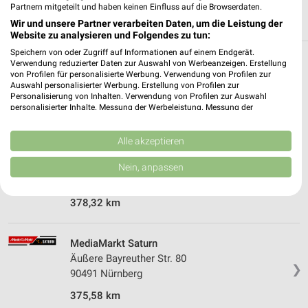
Partnern mitgeteilt und haben keinen Einfluss auf die Browserdaten.
Wir und unsere Partner verarbeiten Daten, um die Leistung der
Website zu analysieren und Folgendes zu tun:
Speichern von oder Zugriff auf Informationen auf einem Endgerät.
Verwendung reduzierter Daten zur Auswahl von Werbeanzeigen. Erstellung
Weitere MediaMarkt Saturn Geschäfte mit
von Profilen für personalisierte Werbung. Verwendung von Profilen zur
Angeboten in und um Fürth
Auswahl personalisierter Werbung. Erstellung von Profilen zur
Personalisierung von Inhalten. Verwendung von Profilen zur Auswahl
personalisierter Inhalte. Messung der Werbeleistung. Messung der
5 Geschäfte und Orte
Performance von Inhalten. Analyse von Zielgruppen durch Statistiken oder
Kombinationen von Daten aus verschiedenen Quellen. Entwicklung und
Verbesserung der Angebote. Verwendung reduzierter Daten zur Auswahl
Alle akzeptieren
MediaMarkt Saturn Angebote in Nürnberg
von Inhalten.
Daten können außerhalb der Europäischen Union weitergegeben und in die
Nürnberg, Deutschland
Nein, anpassen
USA gesendet werden.
❯
Ihre Einwilligung und die cookie Richtlinie gelten ausschließlich für diese
Website/App.
378,32 km
Partnerliste anzeigen (1 IAB-Anbieter)
Wir nutzen Ihre Daten für folgende Zwecke:
MediaMarkt Saturn
IAB-Verarbeitungszwecke:
Äußere Bayreuther Str. 80
❯
Speichern von oder Zugriff auf Informationen
90491 Nürnberg
auf einem Endgerät
375,58 km