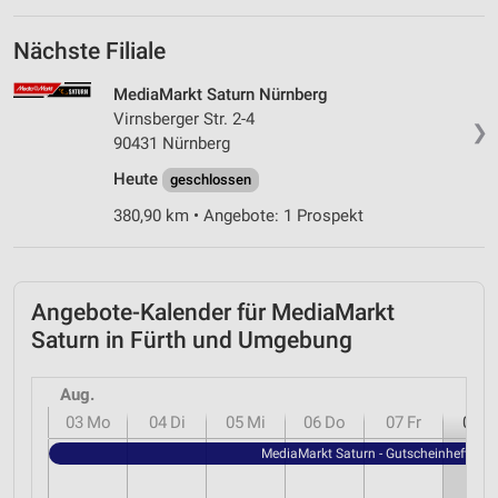
Nächste Filiale
MediaMarkt Saturn Nürnberg
Virnsberger Str. 2-4
❯
90431 Nürnberg
Heute
geschlossen
380,90 km • Angebote: 1 Prospekt
Angebote-Kalender für MediaMarkt
Saturn in Fürth und Umgebung
Aug.
03
Mo
04
Di
05
Mi
06
Do
07
Fr
08
S
MediaMarkt Saturn - Gutscheinheft