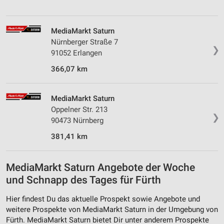
Entwicklung und Verbesserung der Angebote
Verwendung reduzierter Daten zur Auswahl von
MediaMarkt Saturn
Inhalten
Nürnberger Straße 7
❯
IAB-Besonderheiten:
91052 Erlangen
Verwendung genauer Standortdaten
366,07 km
Geräte anhand von aktiv angeforderten
Informationen identifizieren
MediaMarkt Saturn
Oppelner Str. 213
Nicht-IAB-Verarbeitungszwecke:
❯
90473 Nürnberg
Notwendig
381,41 km
Performance
MediaMarkt Saturn Angebote der Woche
Funktional
und Schnapp des Tages für Fürth
Werbung
Hier findest Du das aktuelle Prospekt sowie Angebote und
weitere Prospekte von MediaMarkt Saturn in der Umgebung von
Fürth. MediaMarkt Saturn bietet Dir unter anderem Prospekte